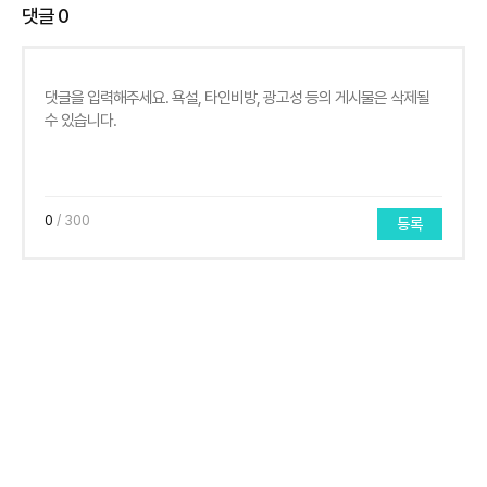
댓글
0
0
/ 300
등록