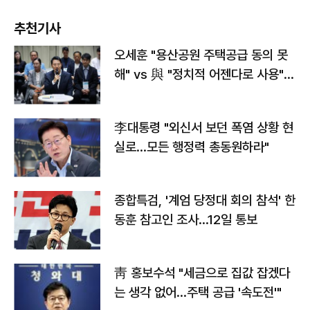
추천기사
오세훈 "용산공원 주택공급 동의 못
해" vs 與 "정치적 어젠다로 사용"
맞불
李대통령 "외신서 보던 폭염 상황 현
실로…모든 행정력 총동원하라"
종합특검, '계엄 당정대 회의 참석' 한
동훈 참고인 조사...12일 통보
靑 홍보수석 "세금으로 집값 잡겠다
는 생각 없어…주택 공급 '속도전'"