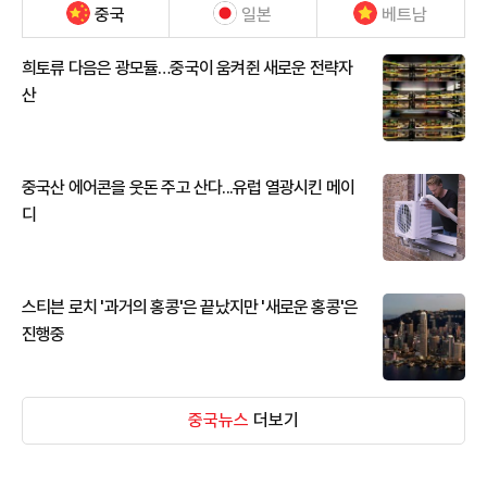
중국
일본
베트남
희토류 다음은 광모듈…중국이 움켜쥔 새로운 전략자
산
중국산 에어콘을 웃돈 주고 산다...유럽 열광시킨 메이
디
스티븐 로치 '과거의 홍콩'은 끝났지만 '새로운 홍콩'은
진행중
중국뉴스
더보기