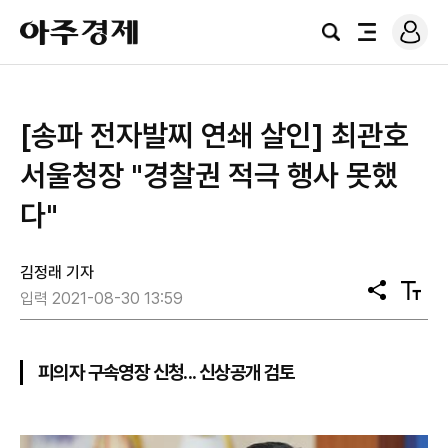
로
아
그
검
전
주
인
색
체
경
메
제
뉴
[송파 전자발찌 연쇄 살인] 최관호
서울청장 "경찰권 적극 행사 못했
다"
김정래 기자
공
텍
입력 2021-08-30 13:59
유
스
트
크
기
피의자 구속영장 신청... 신상공개 검토