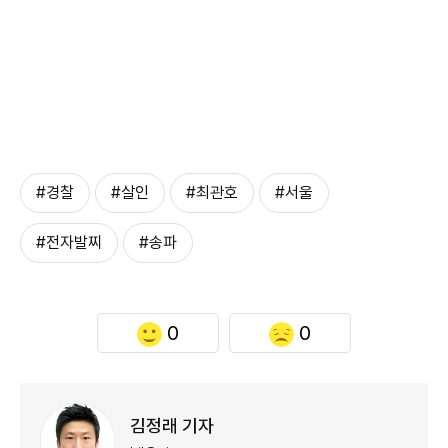
#경찰
#살인
#최관호
#서울
#전자발찌
#송파
0
0
김정래 기자