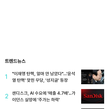
트렌드뉴스
"이재명 탄핵, 얼마 안 남았다"...'윤석
1
열 탄핵' 맞힌 무당, '성지글' 등장
샌디스크, AI 수요에 '매출 4.7배'…가
2
이던스 실망에 '주가는 하락'