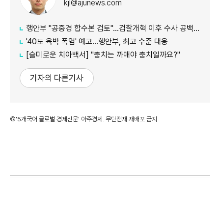
kjl@ajunews.com
행안부 "공중경 합수본 검토"…검찰개혁 이후 수사 공백 대응 나서
'40도 육박 폭염' 예고…행안부, 최고 수준 대응
[슬미로운 치아백서] "충치는 까매야 충치일까요?"
기자의 다른기사
©'5개국어 글로벌 경제신문' 아주경제. 무단전재·재배포 금지