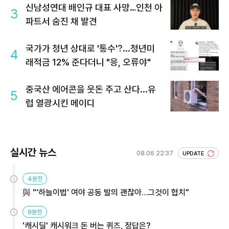
신남성연대 배인규 대표 사망…인천 아
3
파트서 숨진 채 발견
국가가 청년 상대로 '통수'?...청년미
4
래적금 12% 준다더니 "응, 오류야"
중국산 에어콘을 웃돈 주고 산다...유
5
럽 열광시킨 메이디
실시간 뉴스
08.06 22:37
UPDATE
4분전
與 "'하늘이법' 여야 공동 발의 괜찮아…그것이 협치"
9분전
'캐시딜' 캐시워크 돈 버는 퀴즈, 정답은?