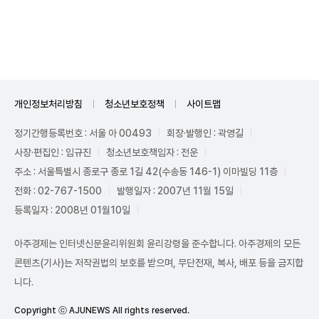
Unmute
개인정보처리방침
청소년보호정책
사이트맵
정기간행등록번호 : 서울 아 00493
회장·발행인 : 곽영길
사장·편집인 : 임규진
청소년보호책임자 : 전운
주소 : 서울특별시 종로구 종로 1길 42(수송동 146-1) 이마빌딩 11층
전화 : 02-767-1500
발행일자 : 2007년 11월 15일
등록일자 : 2008년 01월10일
아주경제는 인터넷신문윤리위원회 윤리강령을 준수합니다. 아주경제의 모든
콘텐츠(기사)는 저작권법의 보호를 받으며, 무단전재, 복사, 배포 등을 금지합
니다.
Copyright ⓒ AJUNEWS All rights reserved.