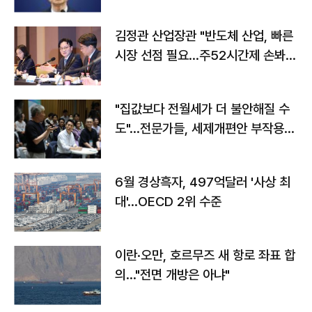
김정관 산업장관 "반도체 산업, 빠른
시장 선점 필요…주52시간제 손봐
야"
"집값보다 전월세가 더 불안해질 수
도"…전문가들, 세제개편안 부작용
우려
6월 경상흑자, 497억달러 '사상 최
대'…OECD 2위 수준
이란·오만, 호르무즈 새 항로 좌표 합
의…"전면 개방은 아냐"