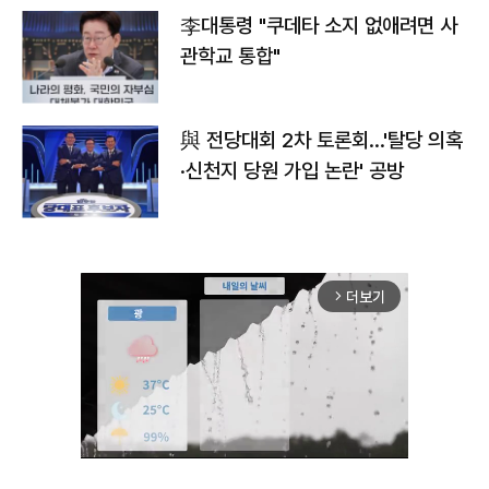
李대통령 "쿠데타 소지 없애려면 사
관학교 통합"
與 전당대회 2차 토론회…'탈당 의혹
·신천지 당원 가입 논란' 공방
더보기
arrow_forward_ios