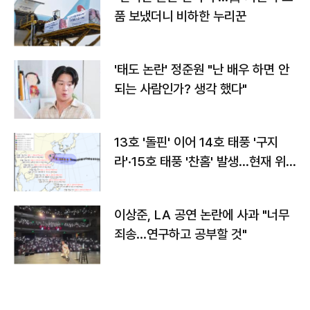
품 보냈더니 비하한 누리꾼
'태도 논란' 정준원 "난 배우 하면 안
되는 사람인가? 생각 했다"
13호 '돌핀' 이어 14호 태풍 '구지
라'·15호 태풍 '찬홈' 발생…현재 위
치와 이동경로는?
이상준, LA 공연 논란에 사과 "너무
죄송…연구하고 공부할 것"