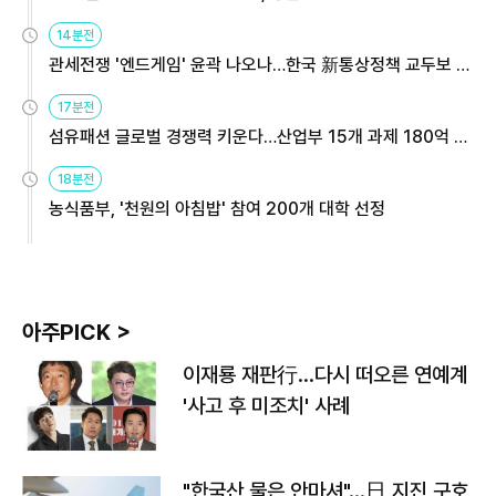
14분전
관세전쟁 '엔드게임' 윤곽 나오나…한국 新통상정책 교두보 활
용해야
17분전
섬유패션 글로벌 경쟁력 키운다…산업부 15개 과제 180억 지
원
18분전
농식품부, '천원의 아침밥' 참여 200개 대학 선정
아주PICK >
이재룡 재판行…다시 떠오른 연예계
'사고 후 미조치' 사례
"한국산 물은 안마셔"…日 지진 구호