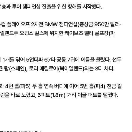
우승과 투어 챔피언십 진출을 위한 항해를 시작했다.
스컵 플레이오프 2차전 BMW 챔피언십(총상금 950만 달러·
국 메릴랜드주 오윙스 밀스에 위치한 케이브즈 밸리 골프장(파
기 1개를 엮어 5언더파 67타 공동 7위에 이름을 올렸다. 선두
 욘 람(스페인), 로리 매킬로이(북아일랜드)와는 3타 차다.
 4번 홀(파5) 두 홀 연속 버디에 이어 5번 홀(파4) 천금 같
린을 바로 노렸고, 6피트(1.8ｍ) 거리 이글 퍼트를 떨궜다.