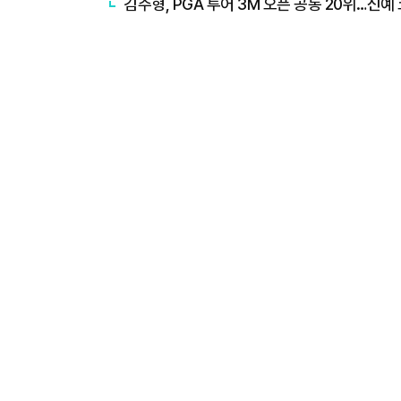
김주형, PGA 투어 3M 오픈 공동 20위…신예