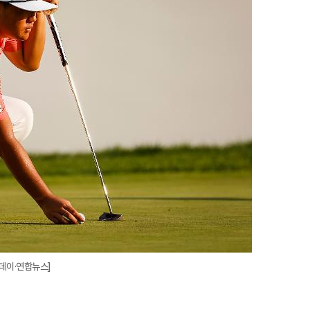
지
확
대
투데이·연합뉴스]