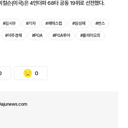
미컬슨(미국)은 4언더파 68타 공동 19위로 선전했다.
#김시우
#기자
#페덱스컵
#임성재
#번스
#아주경제
#PGA
#PGA투어
#플레이오프
0
0
@ajunews.com