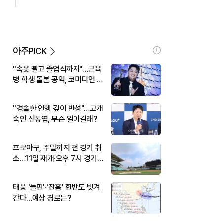
아주PICK
"속옷 빨고 졸업식까지"…근육
병 학생 돌본 공익, 코미디언 김
규원이었다
"경솔한 언행 깊이 반성"…고개
숙인 신동엽, 무슨 일이길래?
프로야구, 주말까지 전 경기 취
소…11일 재개·오후 7시 경기
시작
태풍 '돌핀'·'찬홈' 한반도 빗겨
간다…예상 경로는?