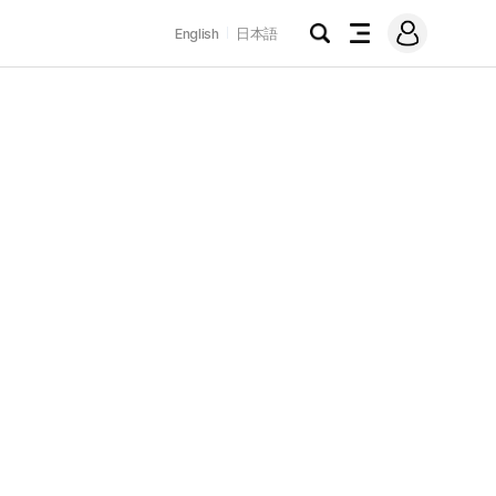
로
English
日本語
그
검
전
인
색
체
메
뉴