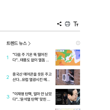
공
프
텍
유
린
스
트
트
크
기
트렌드 뉴스
"다음 주 기온 뚝 떨어진
1
다"…태풍도 없이 열돔 박
살 낸 '이것'
중국산 에어콘을 웃돈 주고
2
산다...유럽 열광시킨 메이
디
"이재명 탄핵, 얼마 안 남았
3
다"...'윤석열 탄핵' 맞힌 무
당, '성지글' 등장