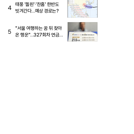
태풍 '돌핀'·'찬홈' 한반도
4
빗겨간다…예상 경로는?
"서울 여행하는 꿈 뒤 찾아
5
온 행운"…327회차 연금
복권720+ 당첨번호조회
주목