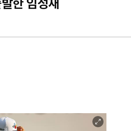
출발한 임성재
이
미