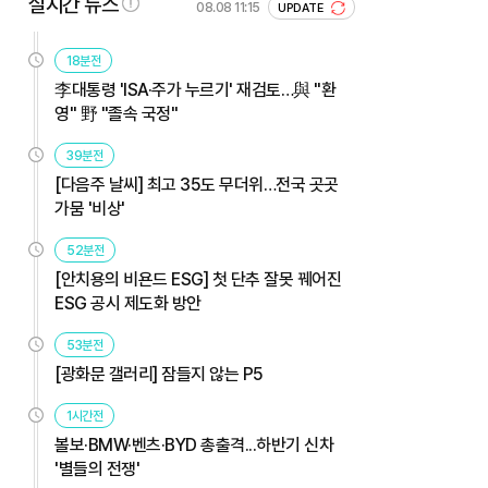
실시간 뉴스
08.08 11:15
UPDATE
18분전
李대통령 'ISA·주가 누르기' 재검토…與 "환
영" 野 "졸속 국정"
39분전
[다음주 날씨] 최고 35도 무더위…전국 곳곳
가뭄 '비상'
52분전
[안치용의 비욘드 ESG] 첫 단추 잘못 꿰어진
ESG 공시 제도화 방안
53분전
[광화문 갤러리] 잠들지 않는 P5
1시간전
볼보·BMW·벤츠·BYD 총출격...하반기 신차
'별들의 전쟁'