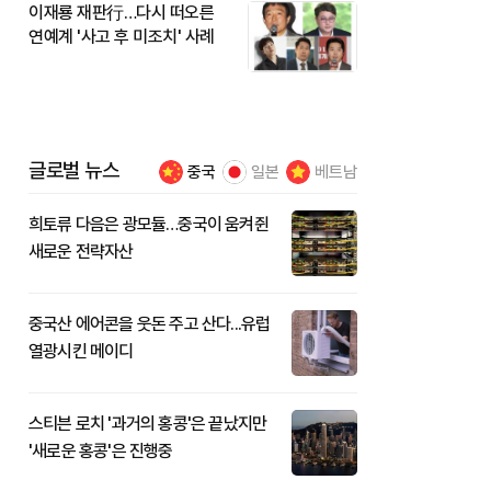
이재룡 재판行…다시 떠오른
연예계 '사고 후 미조치' 사례
글로벌 뉴스
중국
일본
베트남
희토류 다음은 광모듈…중국이 움켜쥔
새로운 전략자산
중국산 에어콘을 웃돈 주고 산다...유럽
열광시킨 메이디
스티븐 로치 '과거의 홍콩'은 끝났지만
'새로운 홍콩'은 진행중