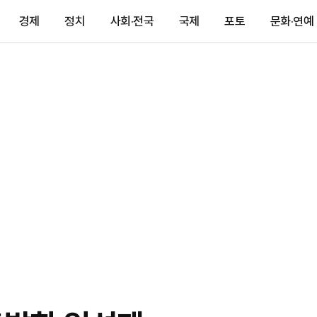
경제
정치
사회·전국
국제
포토
문화·연예