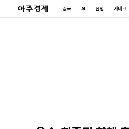
아
중국
AI
산업
재테크
주
경
제