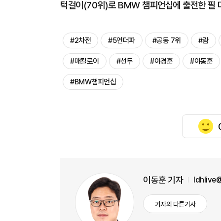
턱걸이(70위)로 BMW 챔피언십에 출전한 필 
#2차전
#5언더파
#공동 7위
#람
#매킬로이
#선두
#이경훈
#이동훈
#BMW챔피언십
이동훈 기자
ldhlive
기자의 다른기사