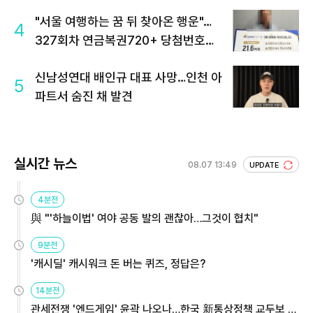
"서울 여행하는 꿈 뒤 찾아온 행운"…
4
327회차 연금복권720+ 당첨번호조
회 주목
신남성연대 배인규 대표 사망…인천 아
5
파트서 숨진 채 발견
실시간 뉴스
08.07 13:49
UPDATE
4분전
與 "'하늘이법' 여야 공동 발의 괜찮아…그것이 협치"
9분전
'캐시딜' 캐시워크 돈 버는 퀴즈, 정답은?
14분전
관세전쟁 '엔드게임' 윤곽 나오나…한국 新통상정책 교두보 활