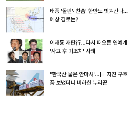
태풍 '돌핀'·'찬홈' 한반도 빗겨간다…
예상 경로는?
이재룡 재판行…다시 떠오른 연예계
'사고 후 미조치' 사례
"한국산 물은 안마셔"…日 지진 구호
품 보냈더니 비하한 누리꾼