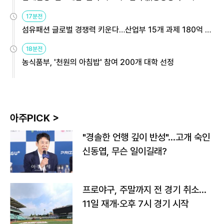
용해야
17분전
섬유패션 글로벌 경쟁력 키운다…산업부 15개 과제 180억 지
원
18분전
농식품부, '천원의 아침밥' 참여 200개 대학 선정
아주PICK >
"경솔한 언행 깊이 반성"…고개 숙인
신동엽, 무슨 일이길래?
프로야구, 주말까지 전 경기 취소…
11일 재개·오후 7시 경기 시작