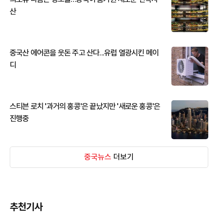
산
중국산 에어콘을 웃돈 주고 산다...유럽 열광시킨 메이
디
스티븐 로치 '과거의 홍콩'은 끝났지만 '새로운 홍콩'은
진행중
중국뉴스
더보기
추천기사