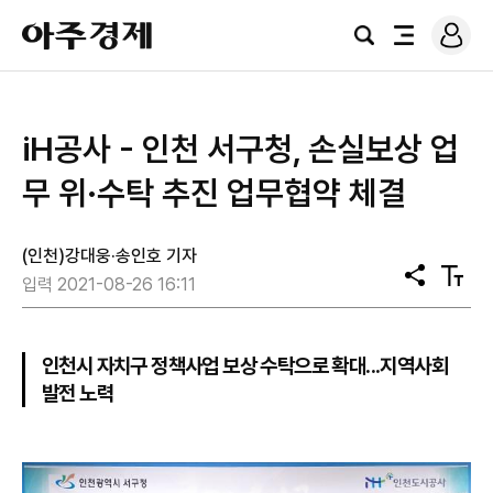
로
아
그
검
전
주
인
색
체
경
메
제
뉴
iH공사 - 인천 서구청, 손실보상 업
무 위·수탁 추진 업무협약 체결
(인천)강대웅·송인호 기자
공
텍
입력 2021-08-26 16:11
유
스
트
크
기
인천시 자치구 정책사업 보상 수탁으로 확대...지역사회
발전 노력