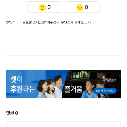
0
0
©'5개국어 글로벌 경제신문' 아주경제. 무단전재·재배포 금지
댓글
0