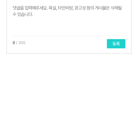
0
/ 300
등록