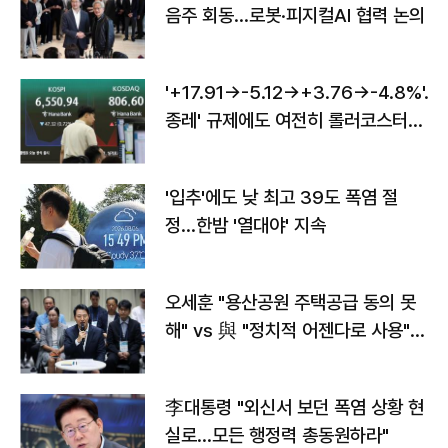
음주 회동…로봇·피지컬AI 협력 논의
'+17.91→-5.12→+3.76→-4.8%'…'
종레' 규제에도 여전히 롤러코스터
타는 코스피
'입추'에도 낮 최고 39도 폭염 절
정…한밤 '열대야' 지속
오세훈 "용산공원 주택공급 동의 못
해" vs 與 "정치적 어젠다로 사용"
맞불
李대통령 "외신서 보던 폭염 상황 현
실로…모든 행정력 총동원하라"