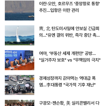
이란·오만, 호르무즈 '중앙항로 통항'
추진…입항은 이란 관리
靑, 北 탄도미사일에 안보실 긴급회
의…"유엔 결의 위반, 즉각 중단 촉
구"
여야, '부동산 세제 개편안' 공방…
"실거주자 보호" vs "무책임의 극치"
경제성장까지 갉아먹는 역대급 폭
염…李대통령 "국가적 기후 재난"
구광모-젠슨황, 美 실리콘밸리서 다