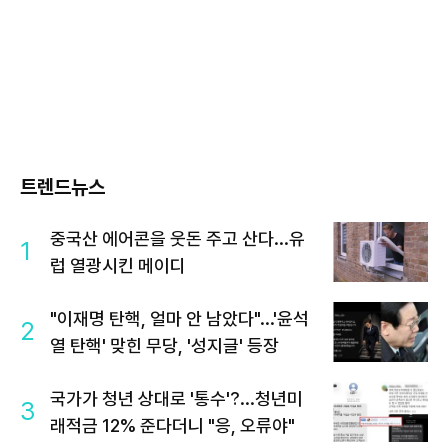
트렌드뉴스
중국산 에어콘을 웃돈 주고 산다...유
1
럽 열광시킨 메이디
"이재명 탄핵, 얼마 안 남았다"...'윤석
2
열 탄핵' 맞힌 무당, '성지글' 등장
국가가 청년 상대로 '통수'?...청년미
3
래적금 12% 준다더니 "응, 오류야"