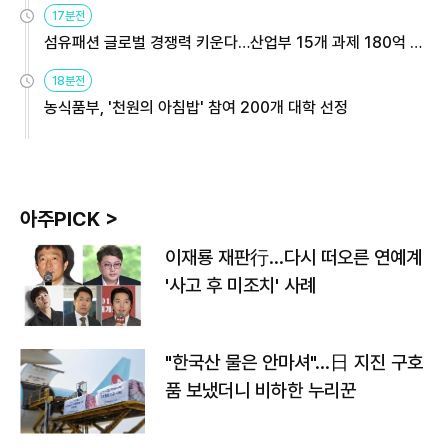
17분전
섬유패션 글로벌 경쟁력 키운다…산업부 15개 과제 180억 지
원
18분전
농식품부, '천원의 아침밥' 참여 200개 대학 선정
아주PICK >
이재룡 재판行…다시 떠오른 연예계
'사고 후 미조치' 사례
"한국산 물은 안마셔"…日 지진 구호
품 보냈더니 비하한 누리꾼