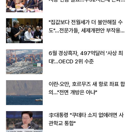
야"
"집값보다 전월세가 더 불안해질 수
도"…전문가들, 세제개편안 부작용
우려
6월 경상흑자, 497억달러 '사상 최
대'…OECD 2위 수준
이란·오만, 호르무즈 새 항로 좌표 합
의…"전면 개방은 아냐"
李대통령 "쿠데타 소지 없애려면 사
관학교 통합"