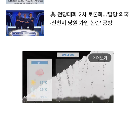
與 전당대회 2차 토론회…'탈당 의혹
·신천지 당원 가입 논란' 공방
더보기
arrow_forward_ios
Unmute