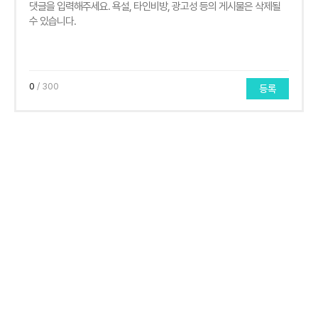
0
/ 300
등록