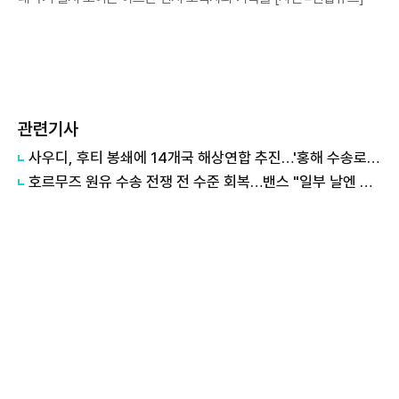
관련기사
사우디, 후티 봉쇄에 14개국 해상연합 추진…'홍해 수송로' 지킨다
호르무즈 원유 수송 전쟁 전 수준 회복…밴스 "일부 날엔 더 많아"