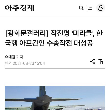
로
아
그
검
전
주
인
색
체
경
메
제
뉴
[광화문갤러리] 작전명 '미라클', 한
국행 아프간인 수송작전 대성공
유대길 기자
공
텍
입력 2021-08-26 15:04
유
스
트
크
기