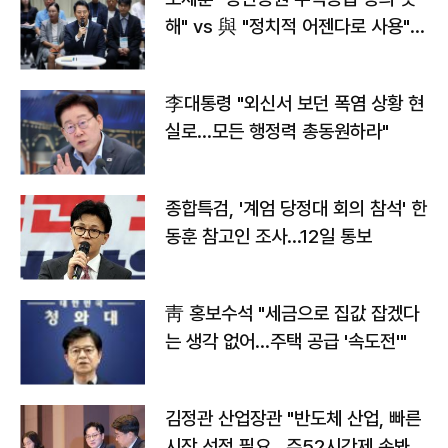
해" vs 與 "정치적 어젠다로 사용"
맞불
李대통령 "외신서 보던 폭염 상황 현
실로…모든 행정력 총동원하라"
종합특검, '계엄 당정대 회의 참석' 한
동훈 참고인 조사...12일 통보
靑 홍보수석 "세금으로 집값 잡겠다
는 생각 없어…주택 공급 '속도전'"
김정관 산업장관 "반도체 산업, 빠른
시장 선점 필요…주52시간제 손봐