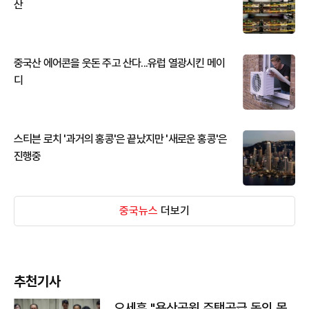
산
중국산 에어콘을 웃돈 주고 산다...유럽 열광시킨 메이
디
스티븐 로치 '과거의 홍콩'은 끝났지만 '새로운 홍콩'은
진행중
중국뉴스
더보기
추천기사
오세훈 "용산공원 주택공급 동의 못