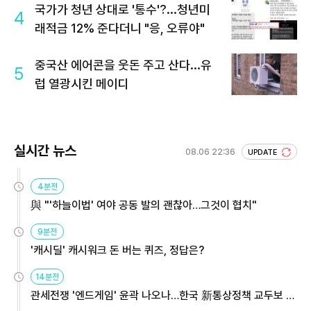
국가가 청년 상대로 '통수'?...청년미
4
래적금 12% 준다더니 "응, 오류야"
중국산 에어콘을 웃돈 주고 산다...유
5
럽 열광시킨 메이디
실시간 뉴스
08.06 22:36
UPDATE
4분전
與 "'하늘이법' 여야 공동 발의 괜찮아…그것이 협치"
9분전
'캐시딜' 캐시워크 돈 버는 퀴즈, 정답은?
14분전
관세전쟁 '엔드게임' 윤곽 나오나…한국 新통상정책 교두보 활
용해야