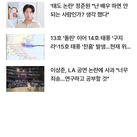
'태도 논란' 정준원 "난 배우 하면 안
되는 사람인가? 생각 했다"
13호 '돌핀' 이어 14호 태풍 '구지
라'·15호 태풍 '찬홈' 발생…현재 위
치와 이동경로는?
이상준, LA 공연 논란에 사과 "너무
죄송…연구하고 공부할 것"