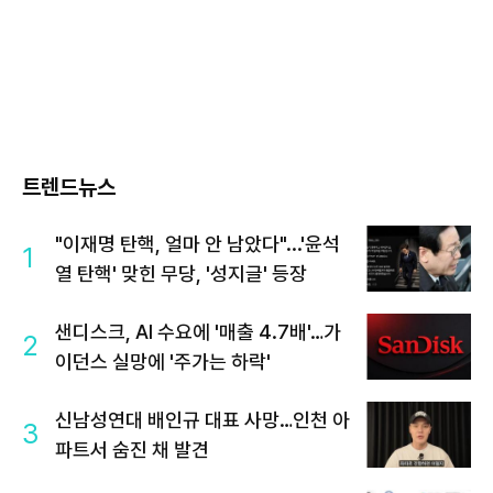
트렌드뉴스
"이재명 탄핵, 얼마 안 남았다"...'윤석
1
열 탄핵' 맞힌 무당, '성지글' 등장
샌디스크, AI 수요에 '매출 4.7배'…가
2
이던스 실망에 '주가는 하락'
신남성연대 배인규 대표 사망…인천 아
3
파트서 숨진 채 발견