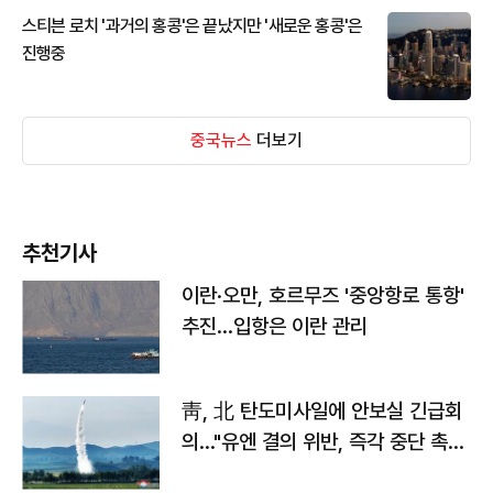
스티븐 로치 '과거의 홍콩'은 끝났지만 '새로운 홍콩'은
진행중
중국뉴스
더보기
추천기사
이란·오만, 호르무즈 '중앙항로 통항'
추진…입항은 이란 관리
靑, 北 탄도미사일에 안보실 긴급회
의…"유엔 결의 위반, 즉각 중단 촉
구"