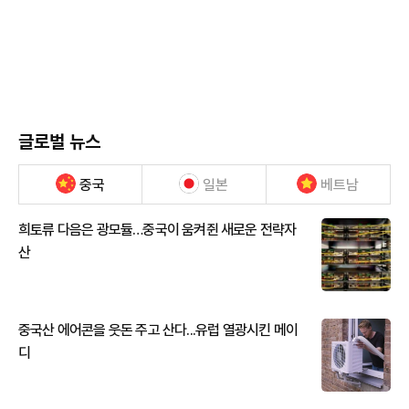
글로벌 뉴스
중국
일본
베트남
희토류 다음은 광모듈…중국이 움켜쥔 새로운 전략자
산
중국산 에어콘을 웃돈 주고 산다...유럽 열광시킨 메이
디