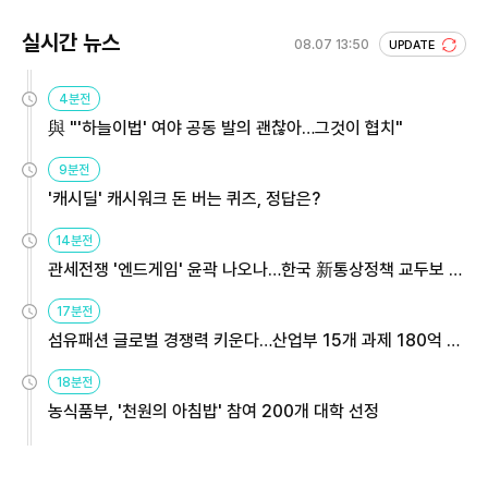
실시간 뉴스
08.07 13:50
UPDATE
4분전
與 "'하늘이법' 여야 공동 발의 괜찮아…그것이 협치"
9분전
'캐시딜' 캐시워크 돈 버는 퀴즈, 정답은?
14분전
관세전쟁 '엔드게임' 윤곽 나오나…한국 新통상정책 교두보 활
용해야
17분전
섬유패션 글로벌 경쟁력 키운다…산업부 15개 과제 180억 지
원
18분전
농식품부, '천원의 아침밥' 참여 200개 대학 선정