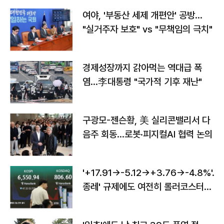
여야, '부동산 세제 개편안' 공방…
"실거주자 보호" vs "무책임의 극치"
경제성장까지 갉아먹는 역대급 폭
염…李대통령 "국가적 기후 재난"
구광모-젠슨황, 美 실리콘밸리서 다
음주 회동…로봇·피지컬AI 협력 논의
'+17.91→-5.12→+3.76→-4.8%'…'
종레' 규제에도 여전히 롤러코스터
타는 코스피