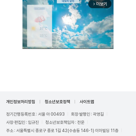
더보기
arrow_forward_ios
Unmute
개인정보처리방침
청소년보호정책
사이트맵
정기간행등록번호 : 서울 아 00493
회장·발행인 : 곽영길
사장·편집인 : 임규진
청소년보호책임자 : 전운
주소 : 서울특별시 종로구 종로 1길 42(수송동 146-1) 이마빌딩 11층