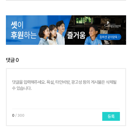
댓글
0
0
/ 300
등록