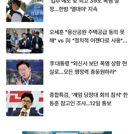
'입추'에도 낮 최고 39도 폭염 절
정…한밤 '열대야' 지속
오세훈 "용산공원 주택공급 동의 못
해" vs 與 "정치적 어젠다로 사용"
맞불
李대통령 "외신서 보던 폭염 상황 현
실로…모든 행정력 총동원하라"
종합특검, '계엄 당정대 회의 참석' 한
동훈 참고인 조사...12일 통보