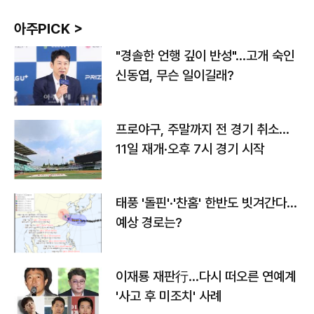
아주PICK >
"경솔한 언행 깊이 반성"…고개 숙인
신동엽, 무슨 일이길래?
프로야구, 주말까지 전 경기 취소…
11일 재개·오후 7시 경기 시작
태풍 '돌핀'·'찬홈' 한반도 빗겨간다…
예상 경로는?
이재룡 재판行…다시 떠오른 연예계
'사고 후 미조치' 사례