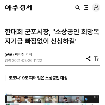
로
아
그
검
전
주
인
색
체
경
메
제
뉴
한대희 군포시장, "소상공인 희망복
지기금 빠짐없이 신청하길"
(군포) 박재천 기자
공
텍
입력 2021-08-26 11:22
유
스
트
크
기
코로나19로 피해 입은 소상공인 대상