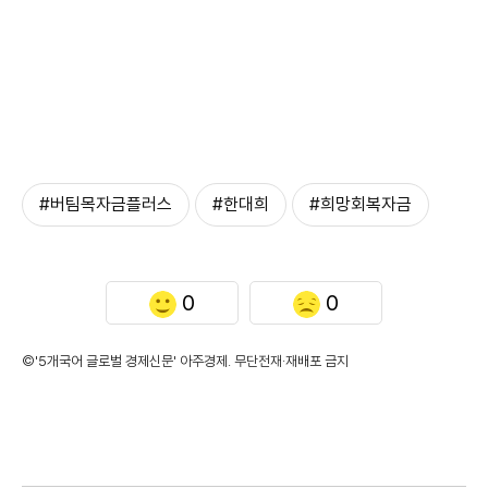
#버팀목자금플러스
#한대희
#희망회복자금
0
0
©'5개국어 글로벌 경제신문' 아주경제. 무단전재·재배포 금지