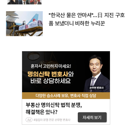
"한국산 물은 안마셔"…日 지진 구호
품 보냈더니 비하한 누리꾼