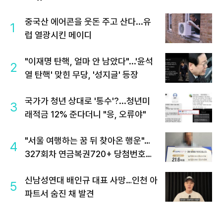
중국산 에어콘을 웃돈 주고 산다...유
1
럽 열광시킨 메이디
"이재명 탄핵, 얼마 안 남았다"...'윤석
2
열 탄핵' 맞힌 무당, '성지글' 등장
국가가 청년 상대로 '통수'?...청년미
3
래적금 12% 준다더니 "응, 오류야"
"서울 여행하는 꿈 뒤 찾아온 행운"…
4
327회차 연금복권720+ 당첨번호조
회 주목
신남성연대 배인규 대표 사망…인천 아
5
파트서 숨진 채 발견