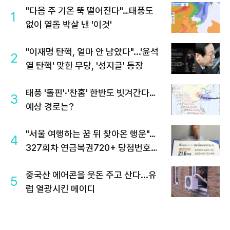
"다음 주 기온 뚝 떨어진다"…태풍도
1
없이 열돔 박살 낸 '이것'
"이재명 탄핵, 얼마 안 남았다"...'윤석
2
열 탄핵' 맞힌 무당, '성지글' 등장
태풍 '돌핀'·'찬홈' 한반도 빗겨간다…
3
예상 경로는?
"서울 여행하는 꿈 뒤 찾아온 행운"…
4
327회차 연금복권720+ 당첨번호조
회 주목
중국산 에어콘을 웃돈 주고 산다...유
5
럽 열광시킨 메이디