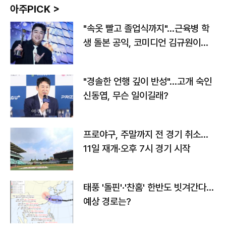
아주PICK >
"속옷 빨고 졸업식까지"…근육병 학
생 돌본 공익, 코미디언 김규원이었
다
"경솔한 언행 깊이 반성"…고개 숙인
신동엽, 무슨 일이길래?
프로야구, 주말까지 전 경기 취소…
11일 재개·오후 7시 경기 시작
태풍 '돌핀'·'찬홈' 한반도 빗겨간다…
예상 경로는?