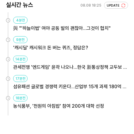
실시간 뉴스
08.08 18:25
UPDATE
4분전
與 "'하늘이법' 여야 공동 발의 괜찮아…그것이 협치"
9분전
'캐시딜' 캐시워크 돈 버는 퀴즈, 정답은?
14분전
관세전쟁 '엔드게임' 윤곽 나오나…한국 新통상정책 교두보 활
용해야
17분전
섬유패션 글로벌 경쟁력 키운다…산업부 15개 과제 180억 지
원
18분전
농식품부, '천원의 아침밥' 참여 200개 대학 선정