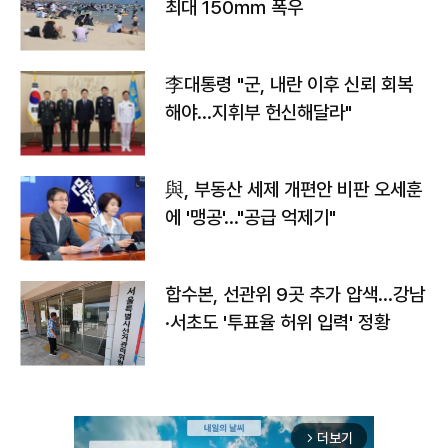
최대 150㎜ 폭우
李대통령 "군, 내란 이후 신뢰 회복
해야…지휘부 헌신해달라"
與, 부동산 세제 개편안 비판 오세훈
에 '맹공'…"공급 억제기"
합수본, 선관위 9곳 추가 압색…강남
·서초도 '투표율 허위 입력' 정황
더보기
arrow_forward_ios