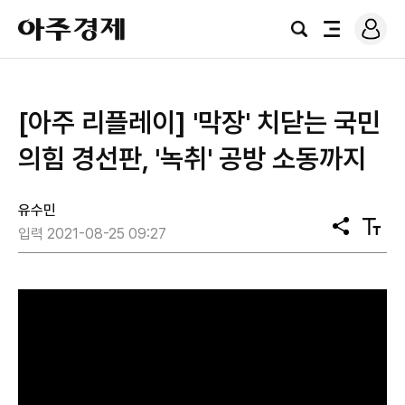
로
아
그
검
전
주
인
색
체
경
메
제
뉴
[아주 리플레이] '막장' 치닫는 국민
의힘 경선판, '녹취' 공방 소동까지
유수민
공
텍
입력 2021-08-25 09:27
유
스
트
크
기