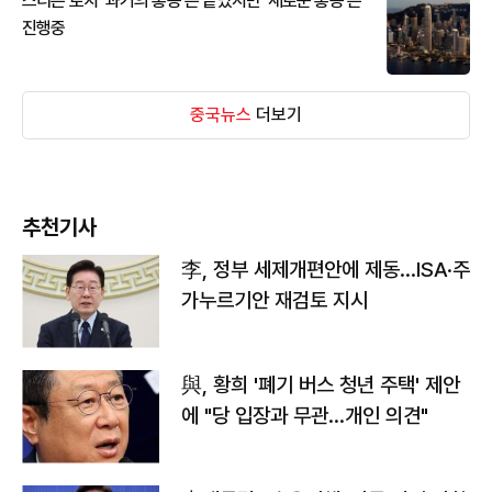
스티븐 로치 '과거의 홍콩'은 끝났지만 '새로운 홍콩'은
진행중
중국뉴스
더보기
추천기사
李, 정부 세제개편안에 제동…ISA·주
가누르기안 재검토 지시
與, 황희 '폐기 버스 청년 주택' 제안
에 "당 입장과 무관…개인 의견"