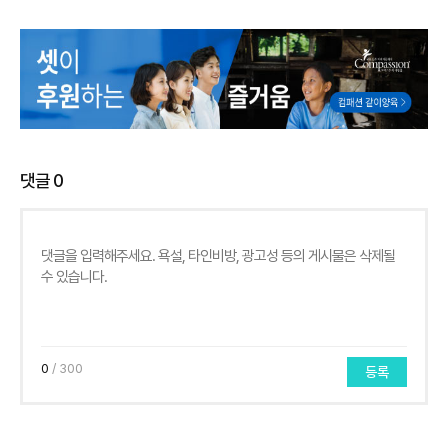
댓글
0
0
/ 300
등록