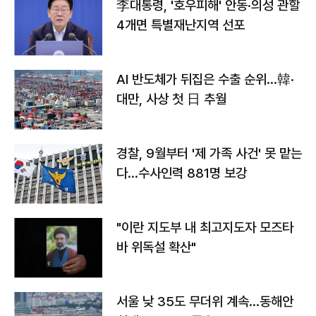
李대통령, '호우피해' 안동·의성 관할
4개면 특별재난지역 선포
AI 반도체가 뒤집은 수출 순위…韓·
대만, 사상 첫 日 추월
경찰, 9월부터 '제 가족 사건' 못 맡는
다…수사인력 881명 보강
"이란 지도부 내 최고지도자 모즈타
바 위독설 확산"
서울 낮 35도 무더위 계속…동해안