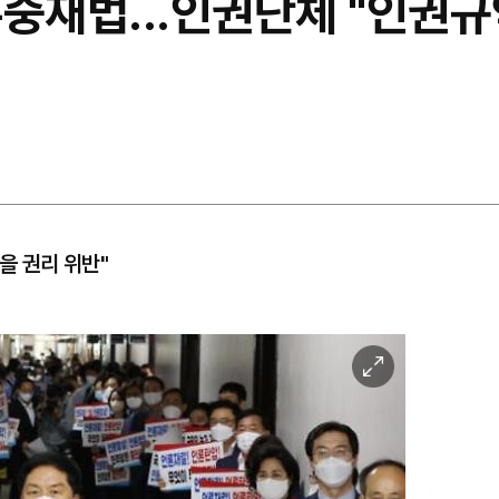
중재법...인권단체 "인권규
을 권리 위반"
이
미
지
확
대