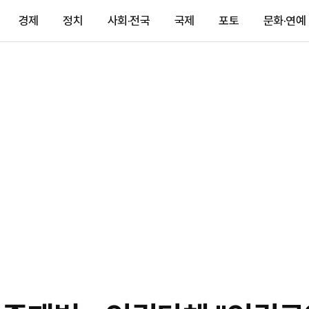
경제
정치
사회·전국
국제
포토
문화·연예