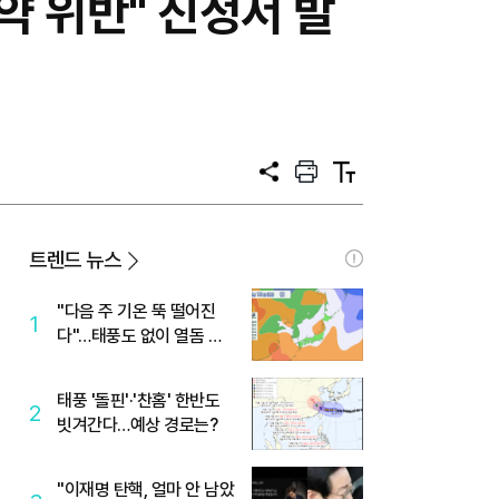
약 위반" 진정서 발
공
프
텍
유
린
스
트
트
크
기
트렌드 뉴스
"다음 주 기온 뚝 떨어진
1
다"…태풍도 없이 열돔 박
살 낸 '이것'
태풍 '돌핀'·'찬홈' 한반도
2
빗겨간다…예상 경로는?
"이재명 탄핵, 얼마 안 남았