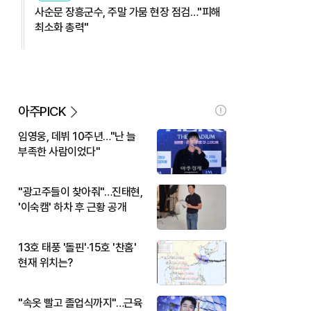
사순문 장흥군수, 주말 가뭄 현장 점검…"피해
최소화 총력"
아주PICK
임영웅, 데뷔 10주년…"난 늘
부족한 사람이었다"
"광고주들이 찾아줘"…진태현,
'이숙캠' 하차 후 근황 공개
13호 태풍 '돌핀'·15호 '찬홈'
현재 위치는?
"속옷 빨고 졸업식까지"…근육