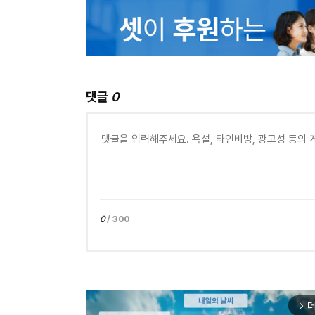
댓글
0
0
/ 300
더
arrow_forward_ios