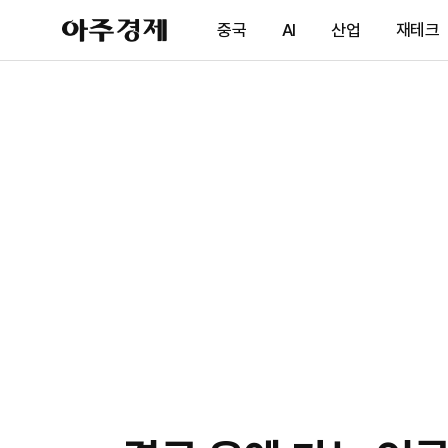
아
중국
AI
산업
재테크
주
경
제