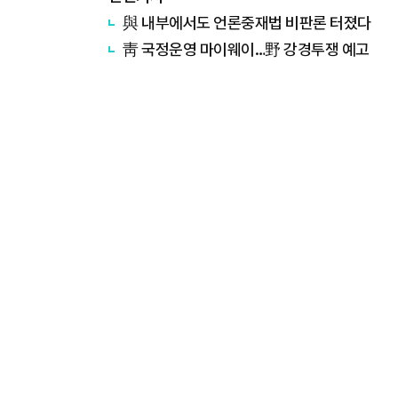
與 내부에서도 언론중재법 비판론 터졌다
靑 국정운영 마이웨이…野 강경투쟁 예고