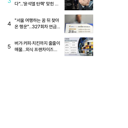
3
다"...'윤석열 탄핵' 맞힌 무
당, '성지글' 등장
"서울 여행하는 꿈 뒤 찾아
4
온 행운"…327회차 연금
복권720+ 당첨번호조회
주목
버거·커피·치킨까지 줄줄이
5
매물…외식 프랜차이즈
M&A '활기'