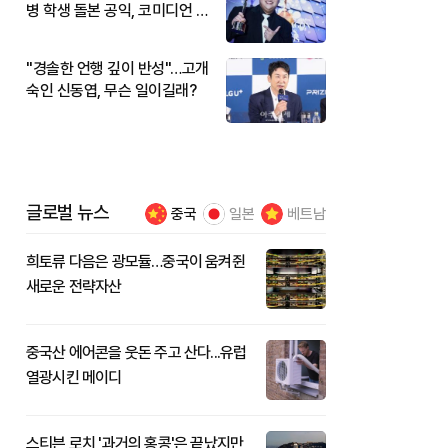
병 학생 돌본 공익, 코미디언 김
규원이었다
"경솔한 언행 깊이 반성"…고개
숙인 신동엽, 무슨 일이길래?
글로벌 뉴스
중국
일본
베트남
희토류 다음은 광모듈…중국이 움켜쥔
새로운 전략자산
중국산 에어콘을 웃돈 주고 산다...유럽
열광시킨 메이디
스티븐 로치 '과거의 홍콩'은 끝났지만