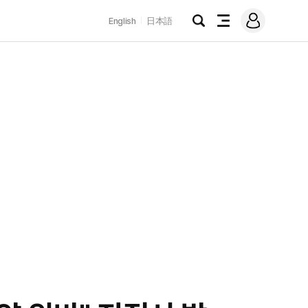
로
English
日本語
그
검
전
인
색
체
메
뉴