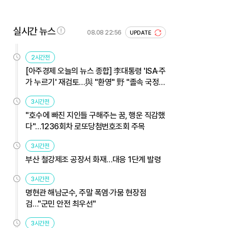
실시간 뉴스
08.08 22:56
UPDATE
2시간전
[아주경제 오늘의 뉴스 종합] 李대통령 'ISA·주
가 누르기' 재검토…與 "환영" 野 "졸속 국정"
外
3시간전
"호수에 빠진 지인들 구해주는 꿈, 행운 직감했
다"…1236회차 로또당첨번호조회 주목
3시간전
부산 철강제조 공장서 화재…대응 1단계 발령
3시간전
명현관 해남군수, 주말 폭염·가뭄 현장점
검…"군민 안전 최우선"
3시간전