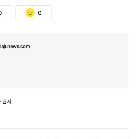
0
0
ajunews.com
포 금지