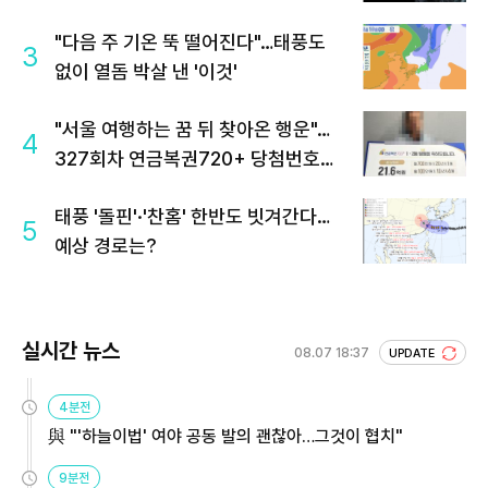
"다음 주 기온 뚝 떨어진다"…태풍도
3
없이 열돔 박살 낸 '이것'
"서울 여행하는 꿈 뒤 찾아온 행운"…
4
327회차 연금복권720+ 당첨번호조
회 주목
태풍 '돌핀'·'찬홈' 한반도 빗겨간다…
5
예상 경로는?
실시간 뉴스
08.07 18:37
UPDATE
4분전
與 "'하늘이법' 여야 공동 발의 괜찮아…그것이 협치"
9분전