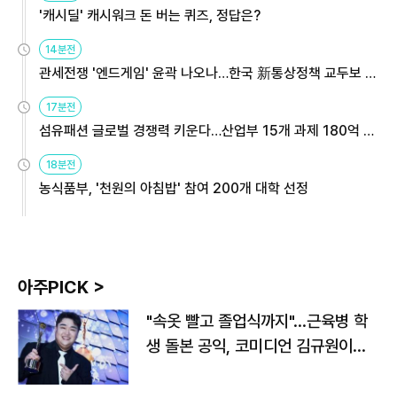
'캐시딜' 캐시워크 돈 버는 퀴즈, 정답은?
14분전
관세전쟁 '엔드게임' 윤곽 나오나…한국 新통상정책 교두보 활
용해야
17분전
섬유패션 글로벌 경쟁력 키운다…산업부 15개 과제 180억 지
원
18분전
농식품부, '천원의 아침밥' 참여 200개 대학 선정
아주PICK >
"속옷 빨고 졸업식까지"…근육병 학
생 돌본 공익, 코미디언 김규원이었
다