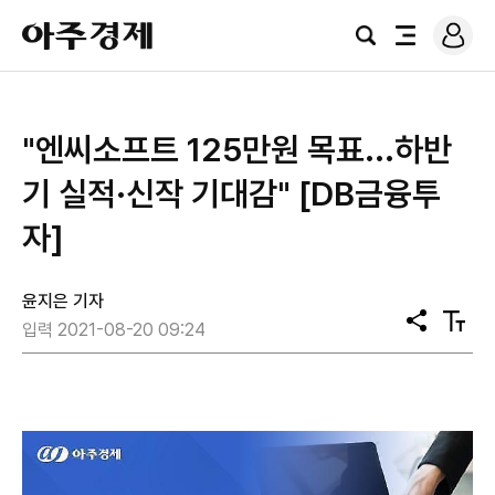
로
아
그
검
전
주
인
색
체
경
메
제
뉴
"엔씨소프트 125만원 목표...하반
기 실적·신작 기대감" [DB금융투
자]
윤지은 기자
공
텍
입력 2021-08-20 09:24
유
스
트
크
기