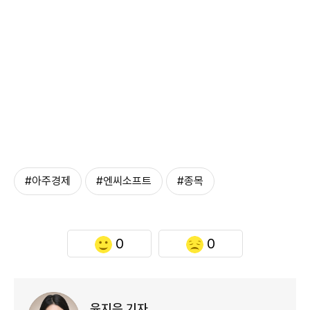
#아주경제
#엔씨소프트
#종목
0
0
윤지은 기자