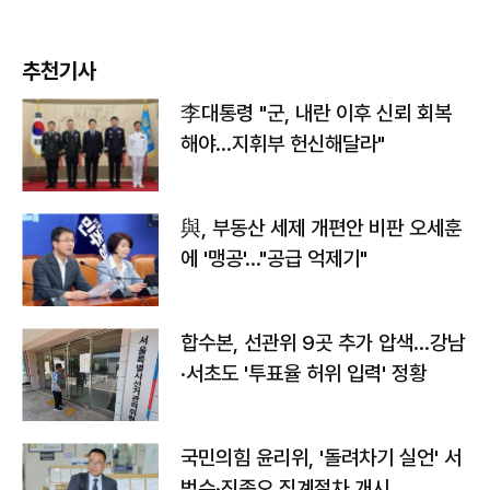
추천기사
李대통령 "군, 내란 이후 신뢰 회복
해야…지휘부 헌신해달라"
與, 부동산 세제 개편안 비판 오세훈
에 '맹공'…"공급 억제기"
합수본, 선관위 9곳 추가 압색…강남
·서초도 '투표율 허위 입력' 정황
국민의힘 윤리위, '돌려차기 실언' 서
범수·진종오 징계절차 개시