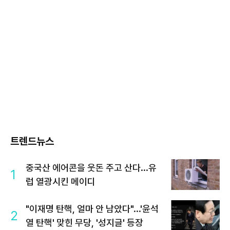
트렌드뉴스
중국산 에어콘을 웃돈 주고 산다...유
1
럽 열광시킨 메이디
"이재명 탄핵, 얼마 안 남았다"...'윤석
2
열 탄핵' 맞힌 무당, '성지글' 등장