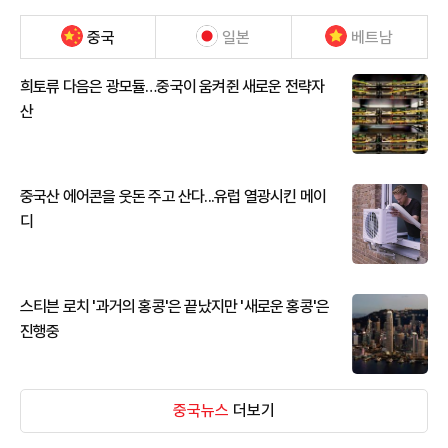
중국
일본
베트남
희토류 다음은 광모듈…중국이 움켜쥔 새로운 전략자
산
중국산 에어콘을 웃돈 주고 산다...유럽 열광시킨 메이
디
스티븐 로치 '과거의 홍콩'은 끝났지만 '새로운 홍콩'은
진행중
중국뉴스
더보기