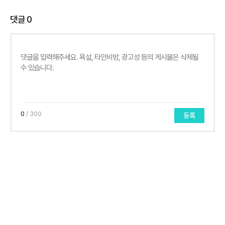
댓글
0
0
/ 300
등록