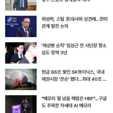
위성락, 스틸 美대사와 상견례…한미
관계 발전 논의
'채상병 순직' 임성근 전 사단장 항소
심도 징역 3년
현금 88조 쌓인 SK하이닉스, 국내
채권시장 '큰손' 됐다…최대 40조 투
자
"메모리 월 넘을 해법은 HBF"…구글
도 주목한 차세대 AI 메모리