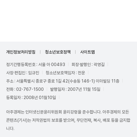
Unmute
개인정보처리방침
청소년보호정책
사이트맵
정기간행등록번호 : 서울 아 00493
회장·발행인 : 곽영길
사장·편집인 : 임규진
청소년보호책임자 : 전운
주소 : 서울특별시 종로구 종로 1길 42(수송동 146-1) 이마빌딩 11층
전화 : 02-767-1500
발행일자 : 2007년 11월 15일
등록일자 : 2008년 01월10일
아주경제는 인터넷신문윤리위원회 윤리강령을 준수합니다. 아주경제의 모든
콘텐츠(기사)는 저작권법의 보호를 받으며, 무단전재, 복사, 배포 등을 금지합
니다.