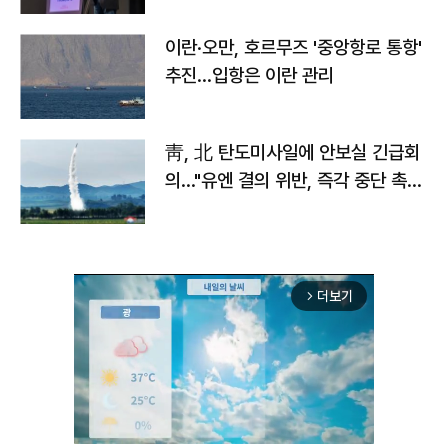
이란·오만, 호르무즈 '중앙항로 통항'
추진…입항은 이란 관리
靑, 北 탄도미사일에 안보실 긴급회
의…"유엔 결의 위반, 즉각 중단 촉
구"
더보기
arrow_forward_ios