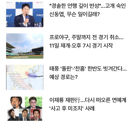
"경솔한 언행 깊이 반성"…고개 숙인
신동엽, 무슨 일이길래?
프로야구, 주말까지 전 경기 취소…
11일 재개·오후 7시 경기 시작
태풍 '돌핀'·'찬홈' 한반도 빗겨간다…
예상 경로는?
이재룡 재판行…다시 떠오른 연예계
'사고 후 미조치' 사례