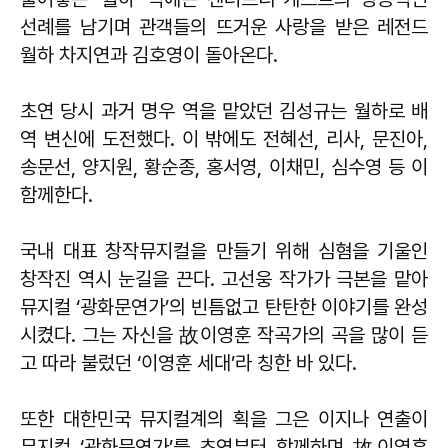
선례를 남기며 관객들의 뜨거운 사랑을 받은 레전드
월하 차지연과 김호영이 돌아온다.
초연 당시 과거 명우 역을 맡았던 김성규는 월하로 배
역 변신에 도전했다. 이 밖에도 전혜선, 리사, 문진아,
송문선, 양지원, 황순종, 홍서영, 이채민, 심수영 등 이
함께한다.
국내 대표 창작뮤지컬을 만들기 위해 심혐을 기울인
창작진 역시 눈길을 끈다. 고선웅 작가가 극본을 맡아
뮤지컬 ‘광화문연가’의 빈틈없고 탄탄한 이야기를 완성
시켰다. 그는 자신을 故이영훈 작곡가의 곡을 많이 듣
고 따라 불렀던 ‘이영훈 세대’라 칭한 바 있다.
또한 대한민국 뮤지컬계의 획을 그은 이지나 연출이
뮤지컬 ‘광화문연가’를 초연부터 함께하며 故이영훈