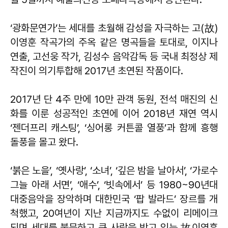
‘광화문연가’는 세대를 초월해 감성을 자극하는 고(故)
이영훈 작곡가의 주옥 같은 명곡들을 토대로, 이지나
연출, 고선웅 작가, 김성수 음악감독 등 국내 최정상 제
작진이 의기투합해 2017년 초연된 작품이다.
2017년 단 4주 만에 10만 관객 동원, 전석 매진의 신
화를 이룬 성공적인 초연에 이어 2018년 재연 역시
‘젠더프리 캐스팅’, ‘싱어롱 커튼콜 열풍’과 함께 흥행
돌풍을 몰고 왔다.
‘붉은 노을’, ‘옛사랑’, ‘소녀’, ‘깊은 밤을 날아서’, ‘가로수
그늘 아래 서면’, ‘애수’, ‘빗속에서’ 등 1980~90년대
대중음악을 장악하며 대한민국 ‘팝 발라드’ 장르를 개
척했고, 20여년이 지난 지금까지도 수없이 리메이크
되며 세대를 불문하고 큰 사랑을 받고 있는 故이영훈