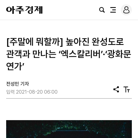
로
아
그
검
전
주
인
색
체
경
메
제
뉴
[주말에 뭐할까] 높아진 완성도로
관객과 만나는 ‘엑스칼리버’·‘광화문
연가’
전성민 기자
공
텍
입력 2021-08-20 06:00
유
스
트
크
기