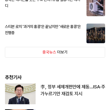
디
스티븐 로치 '과거의 홍콩'은 끝났지만 '새로운 홍콩'은
진행중
중국뉴스
더보기
추천기사
李, 정부 세제개편안에 제동…ISA·주
가누르기안 재검토 지시