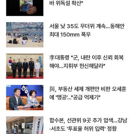
바 위독설 확산"
서울 낮 35도 무더위 계속…동해안
최대 150㎜ 폭우
李대통령 "군, 내란 이후 신뢰 회복
해야…지휘부 헌신해달라"
與, 부동산 세제 개편안 비판 오세훈
에 '맹공'…"공급 억제기"
합수본, 선관위 9곳 추가 압색…강남
·서초도 '투표율 허위 입력' 정황