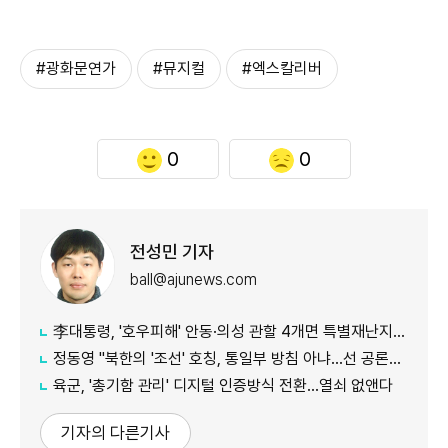
#광화문연가
#뮤지컬
#엑스칼리버
0
0
전성민 기자
ball@ajunews.com
李대통령, '호우피해' 안동·의성 관할 4개면 특별재난지역 선포
정동영 "북한의 '조선' 호칭, 통일부 방침 아냐...선 공론화 먼저"
육군, '총기함 관리' 디지털 인증방식 전환…열쇠 없앤다
기자의 다른기사