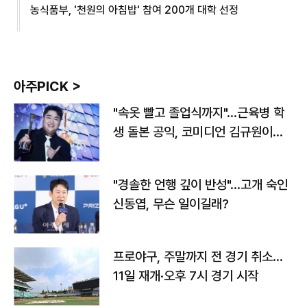
농식품부, '천원의 아침밥' 참여 200개 대학 선정
아주PICK >
"속옷 빨고 졸업식까지"…근육병 학
생 돌본 공익, 코미디언 김규원이었
다
"경솔한 언행 깊이 반성"…고개 숙인
신동엽, 무슨 일이길래?
프로야구, 주말까지 전 경기 취소…
11일 재개·오후 7시 경기 시작