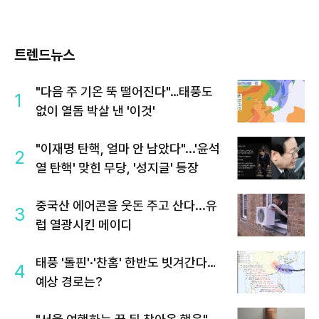
트렌드뉴스
"다음 주 기온 뚝 떨어진다"…태풍도
1
없이 열돔 박살 낸 '이것'
"이재명 탄핵, 얼마 안 남았다"...'윤석
2
열 탄핵' 맞힌 무당, '성지글' 등장
중국산 에어콘을 웃돈 주고 산다...유
3
럽 열광시킨 메이디
태풍 '돌핀'·'찬홈' 한반도 빗겨간다…
4
예상 경로는?