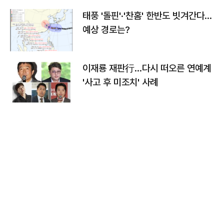
태풍 '돌핀'·'찬홈' 한반도 빗겨간다…
예상 경로는?
이재룡 재판行…다시 떠오른 연예계
'사고 후 미조치' 사례