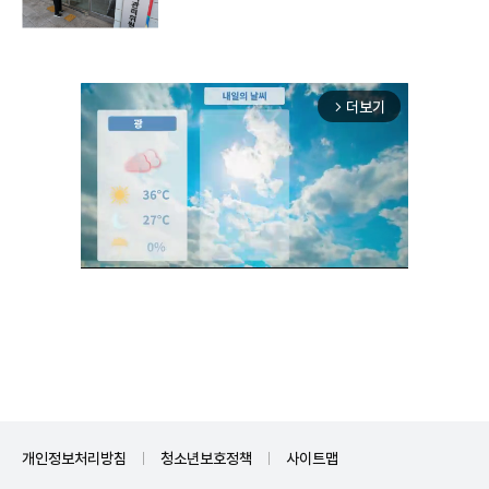
더보기
arrow_forward_ios
Unmute
개인정보처리방침
청소년보호정책
사이트맵