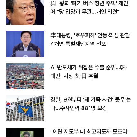
與, 황희 '폐기 버스 청년 주택' 제안
에 "당 입장과 무관…개인 의견"
李대통령, '호우피해' 안동·의성 관할
4개면 특별재난지역 선포
AI 반도체가 뒤집은 수출 순위…韓·
대만, 사상 첫 日 추월
경찰, 9월부터 '제 가족 사건' 못 맡는
다…수사인력 881명 보강
"이란 지도부 내 최고지도자 모즈타