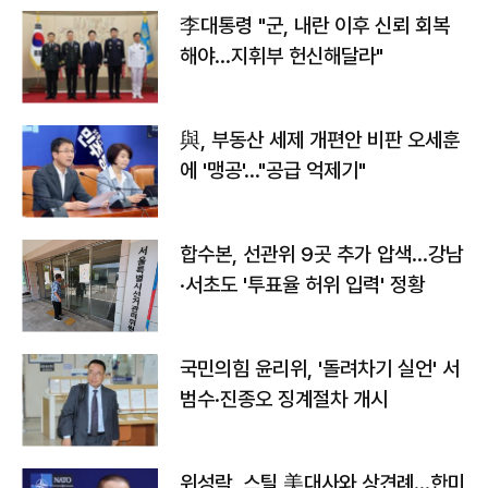
李대통령 "군, 내란 이후 신뢰 회복
해야…지휘부 헌신해달라"
與, 부동산 세제 개편안 비판 오세훈
에 '맹공'…"공급 억제기"
합수본, 선관위 9곳 추가 압색…강남
·서초도 '투표율 허위 입력' 정황
국민의힘 윤리위, '돌려차기 실언' 서
범수·진종오 징계절차 개시
위성락, 스틸 美대사와 상견례…한미