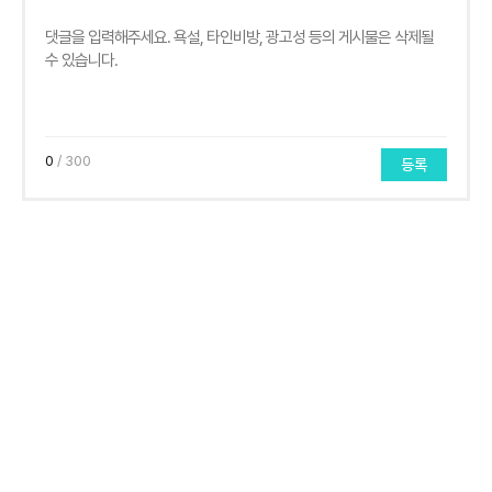
0
/ 300
등록