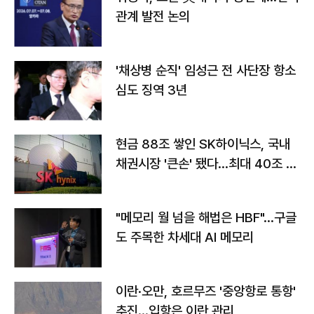
관계 발전 논의
'채상병 순직' 임성근 전 사단장 항소
심도 징역 3년
현금 88조 쌓인 SK하이닉스, 국내
채권시장 '큰손' 됐다…최대 40조 투
자
"메모리 월 넘을 해법은 HBF"…구글
도 주목한 차세대 AI 메모리
이란·오만, 호르무즈 '중앙항로 통항'
추진…입항은 이란 관리