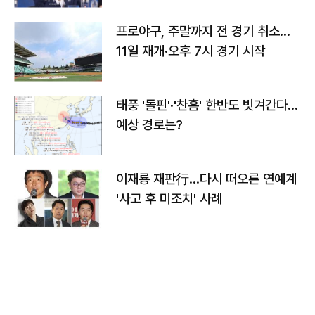
프로야구, 주말까지 전 경기 취소…
11일 재개·오후 7시 경기 시작
태풍 '돌핀'·'찬홈' 한반도 빗겨간다…
예상 경로는?
이재룡 재판行…다시 떠오른 연예계
'사고 후 미조치' 사례