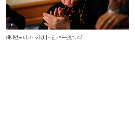
레이먼드 버크 추기경. [사진=AP·연합뉴스]