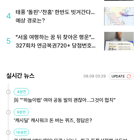
태풍 '돌핀'·'찬홈' 한반도 빗겨간다…
4
예상 경로는?
"서울 여행하는 꿈 뒤 찾아온 행운"…
5
327회차 연금복권720+ 당첨번호조
회 주목
실시간 뉴스
08.08 03:29
UPDATE
4분전
與 "'하늘이법' 여야 공동 발의 괜찮아…그것이 협치"
9분전
'캐시딜' 캐시워크 돈 버는 퀴즈, 정답은?
14분전