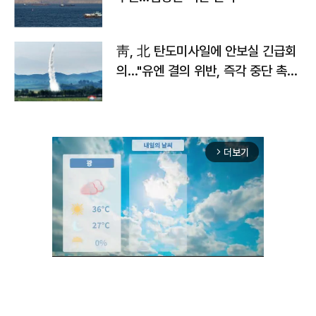
靑, 北 탄도미사일에 안보실 긴급회
의…"유엔 결의 위반, 즉각 중단 촉
구"
더보기
arrow_forward_ios
Mute