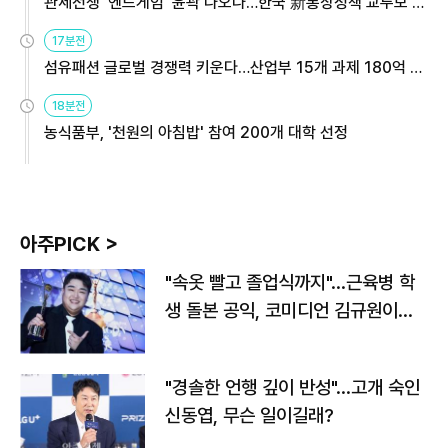
관세전쟁 '엔드게임' 윤곽 나오나…한국 新통상정책 교두보 활
용해야
17분전
섬유패션 글로벌 경쟁력 키운다…산업부 15개 과제 180억 지
원
18분전
농식품부, '천원의 아침밥' 참여 200개 대학 선정
아주PICK >
"속옷 빨고 졸업식까지"…근육병 학
생 돌본 공익, 코미디언 김규원이었
다
"경솔한 언행 깊이 반성"…고개 숙인
신동엽, 무슨 일이길래?