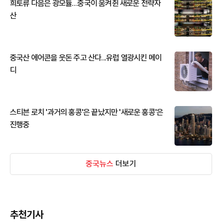
희토류 다음은 광모듈…중국이 움켜쥔 새로운 전략자
산
중국산 에어콘을 웃돈 주고 산다...유럽 열광시킨 메이
디
스티븐 로치 '과거의 홍콩'은 끝났지만 '새로운 홍콩'은
진행중
중국뉴스
더보기
추천기사