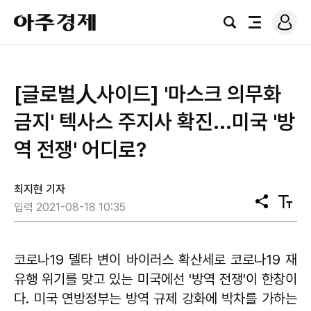
로
아
그
검
전
주
인
색
체
경
메
제
뉴
[글로벌人사이드] ​'마스크 의무화
금지' 텍사스 주지사 확진...미국 '방
역 전쟁' 어디로?
최지현 기자
공
텍
입력 2021-08-18 10:35
유
스
트
크
기
코로나19 델타 변이 바이러스 확산세로 코로나19 재
유행 위기를 맞고 있는 미국에선 '방역 전쟁'이 한창이
다. 미국 연방정부는 방역 규제 강화에 박차를 가하는