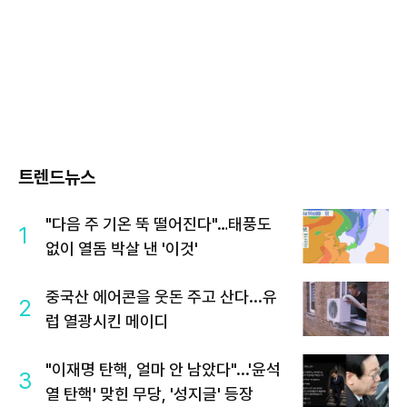
트렌드뉴스
"다음 주 기온 뚝 떨어진다"…태풍도
1
없이 열돔 박살 낸 '이것'
중국산 에어콘을 웃돈 주고 산다...유
2
럽 열광시킨 메이디
"이재명 탄핵, 얼마 안 남았다"...'윤석
3
열 탄핵' 맞힌 무당, '성지글' 등장