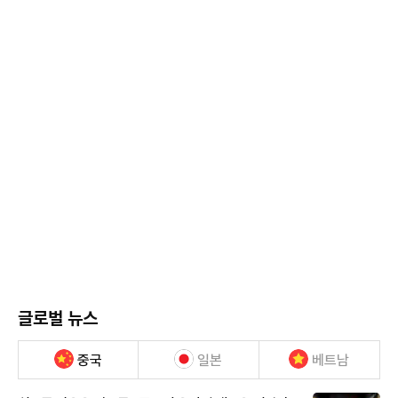
글로벌 뉴스
중국
일본
베트남