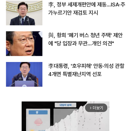
李, 정부 세제개편안에 제동…ISA·주
가누르기안 재검토 지시
與, 황희 '폐기 버스 청년 주택' 제안
에 "당 입장과 무관…개인 의견"
李대통령, '호우피해' 안동·의성 관할
4개면 특별재난지역 선포
더보기
arrow_forward_ios