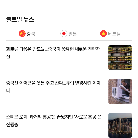
글로벌 뉴스
중국
일본
베트남
희토류 다음은 광모듈…중국이 움켜쥔 새로운 전략자
산
중국산 에어콘을 웃돈 주고 산다...유럽 열광시킨 메이
디
스티븐 로치 '과거의 홍콩'은 끝났지만 '새로운 홍콩'은
진행중