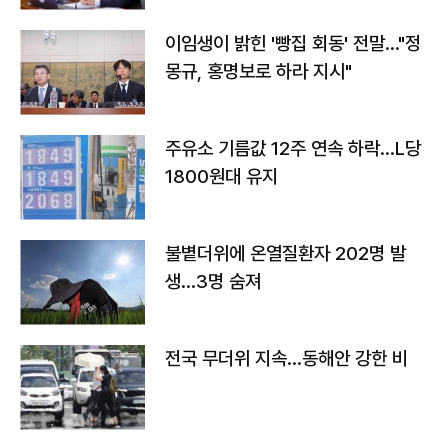
이임생이 밝힌 '빵집 회동' 전말…"정
몽규, 홍명보로 하라 지시"
주유소 기름값 12주 연속 하락…L당
1800원대 유지
불볕더위에 온열질환자 202명 발
생…3명 숨져
전국 무더위 지속…동해안 강한 비