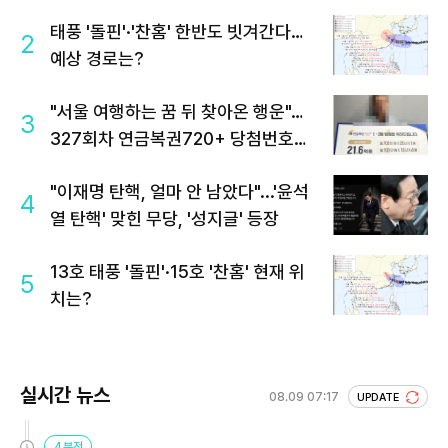
태풍 '돌핀'·'찬홈' 한반도 빗겨간다…
2
예상 경로는?
"서울 여행하는 꿈 뒤 찾아온 행운"…
3
327회차 연금복권720+ 당첨번호조
회 주목
"이재명 탄핵, 얼마 안 남았다"...'윤석
4
열 탄핵' 맞힌 무당, '성지글' 등장
13호 태풍 '돌핀'·15호 '찬홈' 현재 위
5
치는?
실시간 뉴스
08.09 07:17
UPDATE
4분전