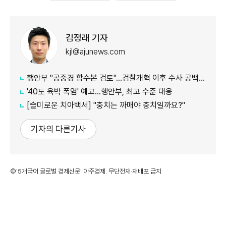
김정래 기자
kjl@ajunews.com
행안부 "공중경 합수본 검토"…검찰개혁 이후 수사 공백 대응 나서
'40도 육박 폭염' 예고…행안부, 최고 수준 대응
[슬미로운 치아백서] "충치는 까매야 충치일까요?"
기자의 다른기사
©'5개국어 글로벌 경제신문' 아주경제. 무단전재·재배포 금지