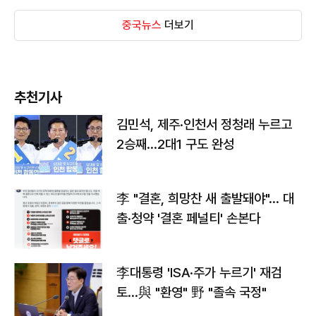
중국뉴스
더보기
추천기사
김민석, 제주·인천서 정청래 누르고
2승째…2대1 구도 완성
李 "결혼, 희망찬 새 출발돼야"… 대
출·청약 '결혼 페널티' 손본다
李대통령 'ISA·주가 누르기' 재검
토…與 "환영" 野 "졸속 국정"