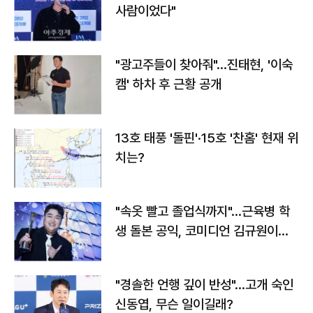
사람이었다"
"광고주들이 찾아줘"…진태현, '이숙
캠' 하차 후 근황 공개
13호 태풍 '돌핀'·15호 '찬홈' 현재 위
치는?
"속옷 빨고 졸업식까지"…근육병 학
생 돌본 공익, 코미디언 김규원이었
다
"경솔한 언행 깊이 반성"…고개 숙인
신동엽, 무슨 일이길래?