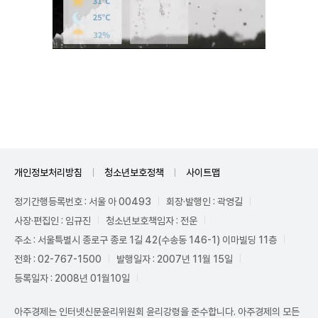
Unmute
개인정보처리방침
청소년보호정책
사이트맵
정기간행등록번호 : 서울 아 00493
회장·발행인 : 곽영길
사장·편집인 : 임규진
청소년보호책임자 : 전운
주소 : 서울특별시 종로구 종로 1길 42(수송동 146-1) 이마빌딩 11층
전화 : 02-767-1500
발행일자 : 2007년 11월 15일
등록일자 : 2008년 01월10일
아주경제는 인터넷신문윤리위원회 윤리강령을 준수합니다. 아주경제의 모든