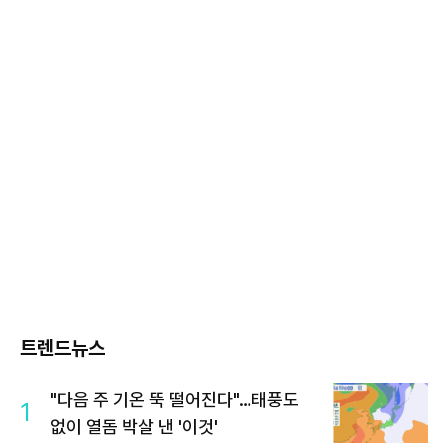
트렌드뉴스
"다음 주 기온 뚝 떨어진다"…태풍도
1
없이 열돔 박살 낸 '이것'