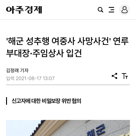
로
아
그
검
전
주
인
색
체
경
메
제
뉴
'해군 성추행 여중사 사망사건' 연루
부대장·주임상사 입건
김정래 기자
공
텍
입력 2021-08-17 13:07
유
스
트
크
기
신고자에 대한 비밀보장 위반 혐의