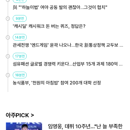
與 "'하늘이법' 여야 공동 발의 괜찮아…그것이 협치"
9분전
'캐시딜' 캐시워크 돈 버는 퀴즈, 정답은?
14분전
관세전쟁 '엔드게임' 윤곽 나오나…한국 新통상정책 교두보 활
용해야
17분전
섬유패션 글로벌 경쟁력 키운다…산업부 15개 과제 180억 지
원
18분전
농식품부, '천원의 아침밥' 참여 200개 대학 선정
아주PICK >
임영웅, 데뷔 10주년…"난 늘 부족한