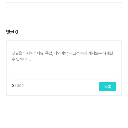
댓글
0
0
/ 300
등록