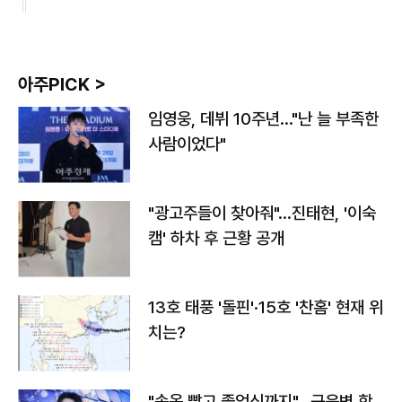
아주PICK >
임영웅, 데뷔 10주년…"난 늘 부족한
사람이었다"
"광고주들이 찾아줘"…진태현, '이숙
캠' 하차 후 근황 공개
13호 태풍 '돌핀'·15호 '찬홈' 현재 위
치는?
"속옷 빨고 졸업식까지"…근육병 학