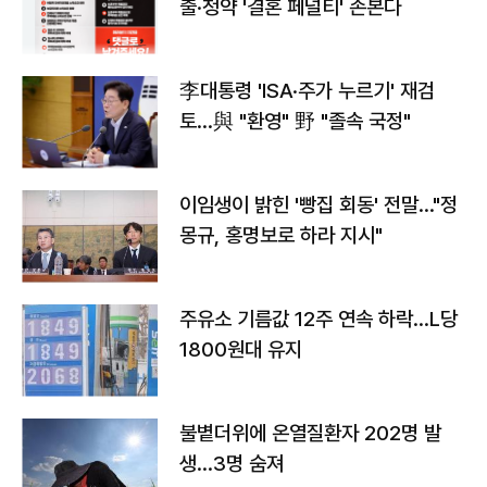
출·청약 '결혼 페널티' 손본다
李대통령 'ISA·주가 누르기' 재검
토…與 "환영" 野 "졸속 국정"
이임생이 밝힌 '빵집 회동' 전말…"정
몽규, 홍명보로 하라 지시"
주유소 기름값 12주 연속 하락…L당
1800원대 유지
불볕더위에 온열질환자 202명 발
생…3명 숨져