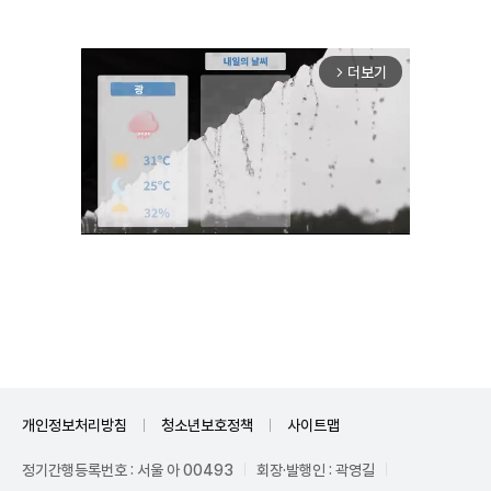
더보기
arrow_forward_ios
Unmute
개인정보처리방침
청소년보호정책
사이트맵
정기간행등록번호 : 서울 아 00493
회장·발행인 : 곽영길