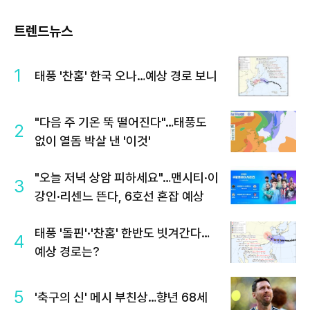
트렌드뉴스
1
태풍 '찬홈' 한국 오나…예상 경로 보니
"다음 주 기온 뚝 떨어진다"…태풍도
2
없이 열돔 박살 낸 '이것'
"오늘 저녁 상암 피하세요"…맨시티·이
3
강인·리센느 뜬다, 6호선 혼잡 예상
태풍 '돌핀'·'찬홈' 한반도 빗겨간다…
4
예상 경로는?
5
'축구의 신' 메시 부친상…향년 68세