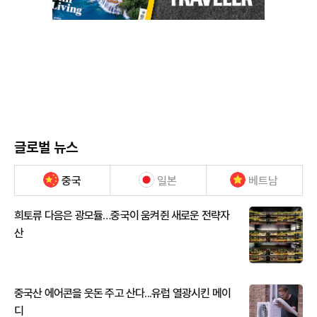
글로벌 뉴스
중국
일본
베트남
희토류 다음은 광모듈…중국이 움켜쥔 새로운 전략자
산
중국산 에어콘을 웃돈 주고 산다...유럽 열광시킨 메이
디