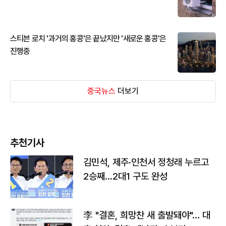
스티븐 로치 '과거의 홍콩'은 끝났지만 '새로운 홍콩'은
진행중
중국뉴스
더보기
추천기사
김민석, 제주·인천서 정청래 누르고
2승째…2대1 구도 완성
李 "결혼, 희망찬 새 출발돼야"… 대