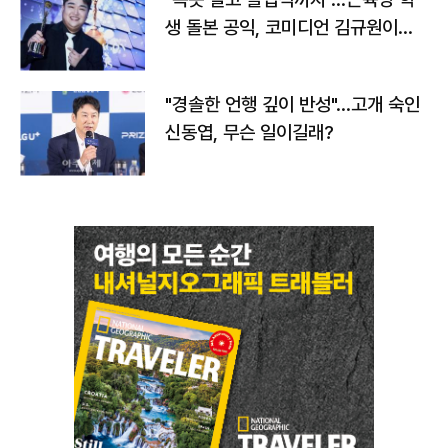
생 돌본 공익, 코미디언 김규원이었
다
"경솔한 언행 깊이 반성"…고개 숙인
신동엽, 무슨 일이길래?