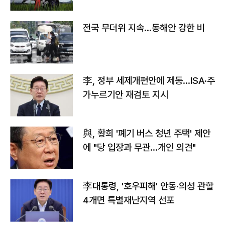
전국 무더위 지속…동해안 강한 비
李, 정부 세제개편안에 제동…ISA·주
가누르기안 재검토 지시
與, 황희 '폐기 버스 청년 주택' 제안
에 "당 입장과 무관…개인 의견"
李대통령, '호우피해' 안동·의성 관할
4개면 특별재난지역 선포