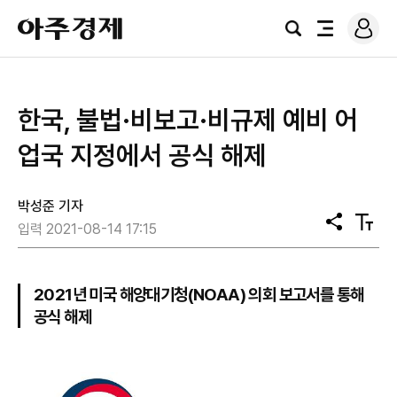
로
아
그
검
전
주
인
색
체
경
메
제
뉴
한국, 불법·비보고·비규제 예비 어
업국 지정에서 공식 해제
박성준 기자
공
텍
입력 2021-08-14 17:15
유
스
트
크
기
2021년 미국 해양대기청(NOAA) 의회 보고서를 통해
공식 해제