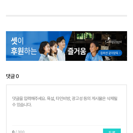
댓글
0
0
/ 300
등록