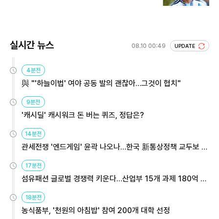
실시간 뉴스
08.10 00:49
UPDATE
4분전
與 "'하늘이법' 여야 공동 발의 괜찮아…그것이 협치"
9분전
'캐시딜' 캐시워크 돈 버는 퀴즈, 정답은?
14분전
관세전쟁 '엔드게임' 윤곽 나오나…한국 新통상정책 교두보 활
용해야
17분전
섬유패션 글로벌 경쟁력 키운다…산업부 15개 과제 180억 지
원
18분전
농식품부, '천원의 아침밥' 참여 200개 대학 선정