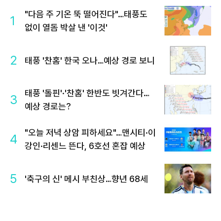
"다음 주 기온 뚝 떨어진다"…태풍도
1
없이 열돔 박살 낸 '이것'
2
태풍 '찬홈' 한국 오나…예상 경로 보니
태풍 '돌핀'·'찬홈' 한반도 빗겨간다…
3
예상 경로는?
"오늘 저녁 상암 피하세요"…맨시티·이
4
강인·리센느 뜬다, 6호선 혼잡 예상
5
'축구의 신' 메시 부친상…향년 68세