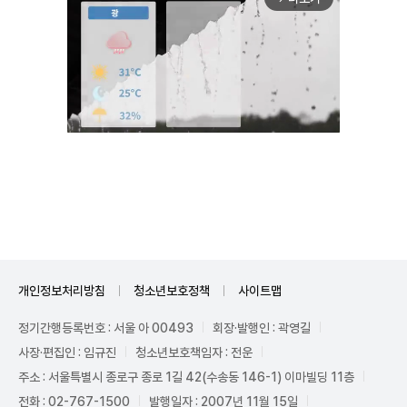
Unmute
개인정보처리방침
청소년보호정책
사이트맵
정기간행등록번호 : 서울 아 00493
회장·발행인 : 곽영길
사장·편집인 : 임규진
청소년보호책임자 : 전운
주소 : 서울특별시 종로구 종로 1길 42(수송동 146-1) 이마빌딩 11층
전화 : 02-767-1500
발행일자 : 2007년 11월 15일