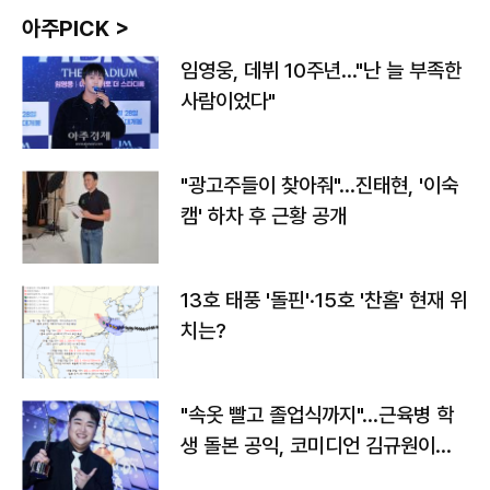
아주PICK >
임영웅, 데뷔 10주년…"난 늘 부족한
사람이었다"
"광고주들이 찾아줘"…진태현, '이숙
캠' 하차 후 근황 공개
13호 태풍 '돌핀'·15호 '찬홈' 현재 위
치는?
"속옷 빨고 졸업식까지"…근육병 학
생 돌본 공익, 코미디언 김규원이었
다