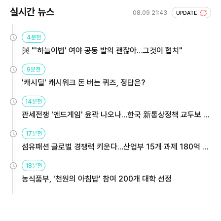
실시간 뉴스
08.09 21:43
UPDATE
4분전
與 "'하늘이법' 여야 공동 발의 괜찮아…그것이 협치"
9분전
'캐시딜' 캐시워크 돈 버는 퀴즈, 정답은?
14분전
관세전쟁 '엔드게임' 윤곽 나오나…한국 新통상정책 교두보 활
용해야
17분전
섬유패션 글로벌 경쟁력 키운다…산업부 15개 과제 180억 지
원
18분전
농식품부, '천원의 아침밥' 참여 200개 대학 선정