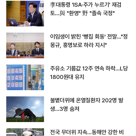
李대통령 'ISA·주가 누르기' 재검
토…與 "환영" 野 "졸속 국정"
이임생이 밝힌 '빵집 회동' 전말…"정
몽규, 홍명보로 하라 지시"
주유소 기름값 12주 연속 하락…L당
1800원대 유지
불볕더위에 온열질환자 202명 발
생…3명 숨져
전국 무더위 지속…동해안 강한 비