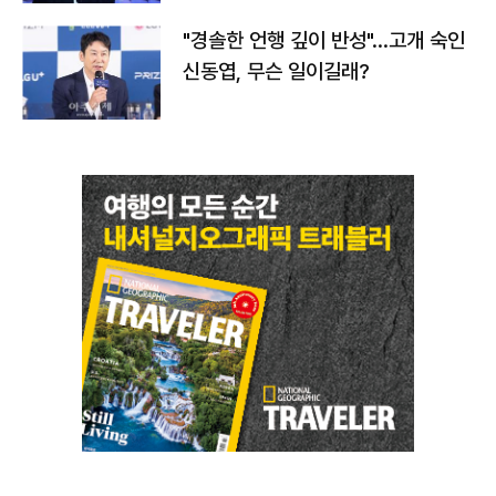
"경솔한 언행 깊이 반성"…고개 숙인
신동엽, 무슨 일이길래?