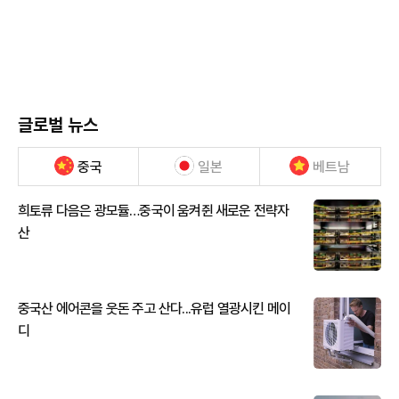
글로벌 뉴스
중국
일본
베트남
희토류 다음은 광모듈…중국이 움켜쥔 새로운 전략자
산
중국산 에어콘을 웃돈 주고 산다...유럽 열광시킨 메이
디