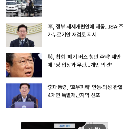
李, 정부 세제개편안에 제동…ISA·주
가누르기안 재검토 지시
與, 황희 '폐기 버스 청년 주택' 제안
에 "당 입장과 무관…개인 의견"
李대통령, '호우피해' 안동·의성 관할
4개면 특별재난지역 선포
더보기
arrow_forward_ios