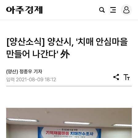
로
아
그
검
전
주
인
색
체
경
메
제
뉴
[양산소식] 양산시, '치매 안심마을
만들어 나간다' 外
(양산) 정종우 기자
공
텍
입력 2021-08-09 18:12
유
스
트
크
기