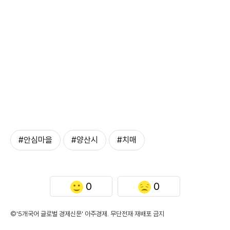
#안심마을
#양산시
#치매
0
0
©'5개국어 글로벌 경제신문' 아주경제. 무단전재·재배포 금지