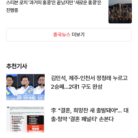
스티븐 로치 '과거의 홍콩'은 끝났지만 '새로운 홍콩'은
진행중
중국뉴스
더보기
추천기사
김민석, 제주·인천서 정청래 누르고
2승째…2대1 구도 완성
李 "결혼, 희망찬 새 출발돼야"… 대
출·청약 '결혼 페널티' 손본다