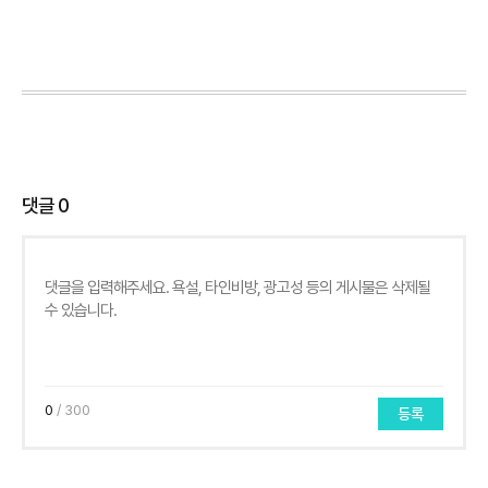
댓글
0
0
/ 300
등록