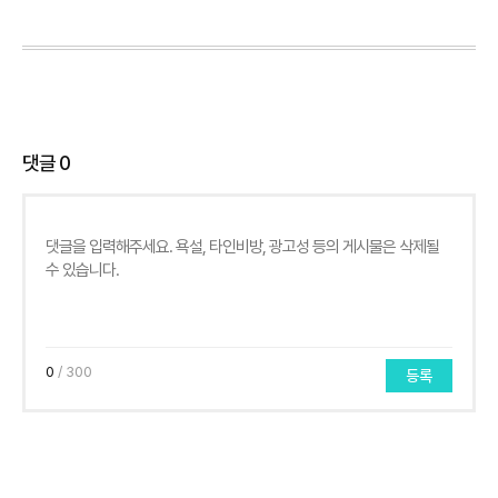
댓글
0
0
/ 300
등록