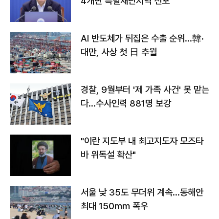
4개면 특별재난지역 선포
AI 반도체가 뒤집은 수출 순위…韓·
대만, 사상 첫 日 추월
경찰, 9월부터 '제 가족 사건' 못 맡는
다…수사인력 881명 보강
"이란 지도부 내 최고지도자 모즈타
바 위독설 확산"
서울 낮 35도 무더위 계속…동해안
최대 150㎜ 폭우