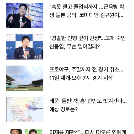
"속옷 빨고 졸업식까지"…근육병 학
생 돌본 공익, 코미디언 김규원이었
다
"경솔한 언행 깊이 반성"…고개 숙인
신동엽, 무슨 일이길래?
프로야구, 주말까지 전 경기 취소…
11일 재개·오후 7시 경기 시작
태풍 '돌핀'·'찬홈' 한반도 빗겨간다…
예상 경로는?
이재룡 재판行…다시 떠오른 연예계