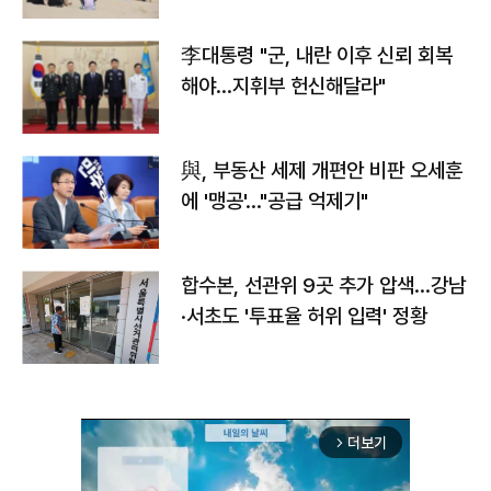
李대통령 "군, 내란 이후 신뢰 회복
해야…지휘부 헌신해달라"
與, 부동산 세제 개편안 비판 오세훈
에 '맹공'…"공급 억제기"
합수본, 선관위 9곳 추가 압색…강남
·서초도 '투표율 허위 입력' 정황
더보기
arrow_forward_ios