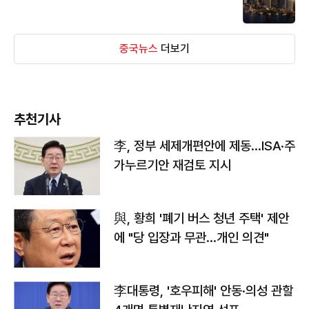
중국뉴스
더보기
추천기사
李, 정부 세제개편안에 제동…ISA·주
가누르기안 재검토 지시
與, 황희 '폐기 버스 청년 주택' 제안
에 "당 입장과 무관…개인 의견"
李대통령, '호우피해' 안동·의성 관할