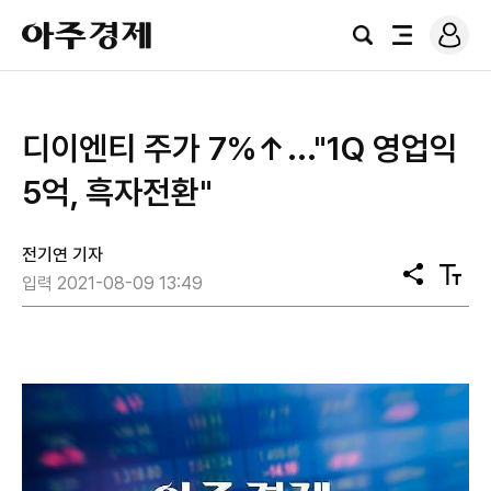
로
아
그
검
전
주
인
색
체
경
메
제
뉴
디이엔티 주가 7%↑..."1Q 영업익
5억, 흑자전환"
전기연 기자
공
텍
입력 2021-08-09 13:49
유
스
트
크
기