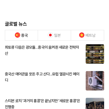
글로벌 뉴스
중국
일본
베트남
희토류 다음은 광모듈…중국이 움켜쥔 새로운 전략자
산
중국산 에어콘을 웃돈 주고 산다...유럽 열광시킨 메이
디
스티븐 로치 '과거의 홍콩'은 끝났지만 '새로운 홍콩'은
진행중