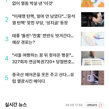
없이 열돔 박살 낸 '이것'
"이재명 탄핵, 얼마 안 남았다"...'윤석
2
열 탄핵' 맞힌 무당, '성지글' 등장
태풍 '돌핀'·'찬홈' 한반도 빗겨간다…
3
예상 경로는?
"서울 여행하는 꿈 뒤 찾아온 행운"…
4
327회차 연금복권720+ 당첨번호조
회 주목
중국산 에어콘을 웃돈 주고 산다...유
5
럽 열광시킨 메이디
실시간 뉴스
08.08 17:58
UPDATE