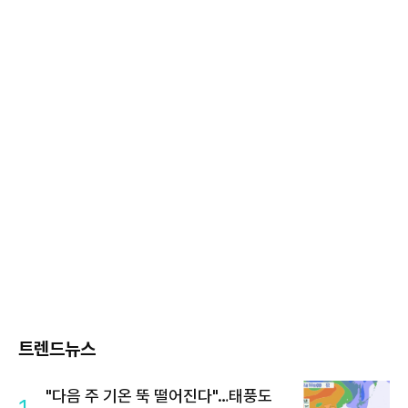
트렌드뉴스
"다음 주 기온 뚝 떨어진다"…태풍도
1