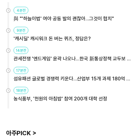
4분전
與 "'하늘이법' 여야 공동 발의 괜찮아…그것이 협치"
9분전
'캐시딜' 캐시워크 돈 버는 퀴즈, 정답은?
14분전
관세전쟁 '엔드게임' 윤곽 나오나…한국 新통상정책 교두보 활
용해야
17분전
섬유패션 글로벌 경쟁력 키운다…산업부 15개 과제 180억 지
원
18분전
농식품부, '천원의 아침밥' 참여 200개 대학 선정
아주PICK >