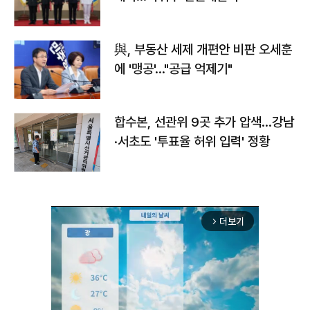
與, 부동산 세제 개편안 비판 오세훈
에 '맹공'…"공급 억제기"
합수본, 선관위 9곳 추가 압색…강남
·서초도 '투표율 허위 입력' 정황
더보기
arrow_forward_ios