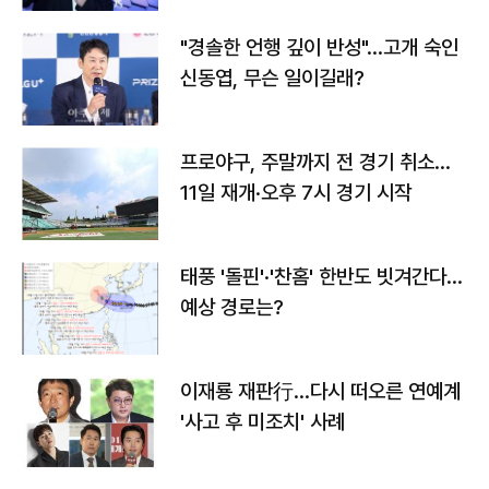
"경솔한 언행 깊이 반성"…고개 숙인
신동엽, 무슨 일이길래?
프로야구, 주말까지 전 경기 취소…
11일 재개·오후 7시 경기 시작
태풍 '돌핀'·'찬홈' 한반도 빗겨간다…
예상 경로는?
이재룡 재판行…다시 떠오른 연예계
'사고 후 미조치' 사례