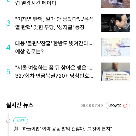
럽 열광시킨 메이디
"이재명 탄핵, 얼마 안 남았다"...'윤석
3
열 탄핵' 맞힌 무당, '성지글' 등장
태풍 '돌핀'·'찬홈' 한반도 빗겨간다…
4
예상 경로는?
"서울 여행하는 꿈 뒤 찾아온 행운"…
5
327회차 연금복권720+ 당첨번호조
회 주목
실시간 뉴스
08.08 07:49
UPDATE
4분전
與 "'하늘이법' 여야 공동 발의 괜찮아…그것이 협치"