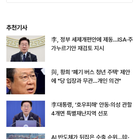
추천기사
李, 정부 세제개편안에 제동…ISA·주
가누르기안 재검토 지시
與, 황희 '폐기 버스 청년 주택' 제안
에 "당 입장과 무관…개인 의견"
李대통령, '호우피해' 안동·의성 관할
4개면 특별재난지역 선포
AI 반도체가 뒤집은 수출 순위…韓·