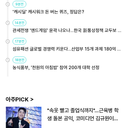
9분전
'캐시딜' 캐시워크 돈 버는 퀴즈, 정답은?
14분전
관세전쟁 '엔드게임' 윤곽 나오나…한국 新통상정책 교두보 활
용해야
17분전
섬유패션 글로벌 경쟁력 키운다…산업부 15개 과제 180억 지
원
18분전
농식품부, '천원의 아침밥' 참여 200개 대학 선정
아주PICK >
"속옷 빨고 졸업식까지"…근육병 학
생 돌본 공익, 코미디언 김규원이었
다