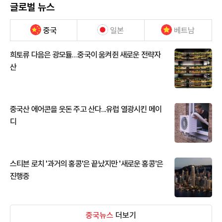
글로벌 뉴스
중국
일본
베트남
희토류 다음은 광모듈…중국이 움켜쥔 새로운 전략자
산
중국산 에어콘을 웃돈 주고 산다...유럽 열광시킨 메이
디
스티븐 로치 '과거의 홍콩'은 끝났지만 '새로운 홍콩'은
진행중
중국뉴스
더보기