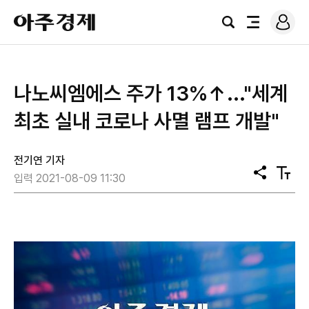
로
아
그
검
전
주
인
색
체
경
메
제
뉴
나노씨엠에스 주가 13%↑..."세계
최초 실내 코로나 사멸 램프 개발"
전기연 기자
공
텍
입력 2021-08-09 11:30
유
스
트
크
기