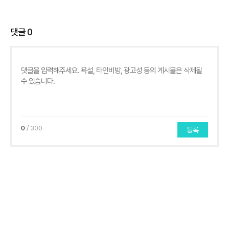
댓글
0
0
/ 300
등록