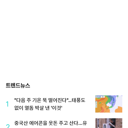
트렌드뉴스
"다음 주 기온 뚝 떨어진다"…태풍도
1
없이 열돔 박살 낸 '이것'
중국산 에어콘을 웃돈 주고 산다...유
2