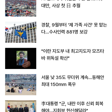
대만, 사상 첫 日 추월
경찰, 9월부터 '제 가족 사건' 못 맡는
다…수사인력 881명 보강
"이란 지도부 내 최고지도자 모즈타
바 위독설 확산"
서울 낮 35도 무더위 계속…동해안
최대 150㎜ 폭우
李대통령 "군, 내란 이후 신뢰 회복
해야…지휘부 헌신해달라"