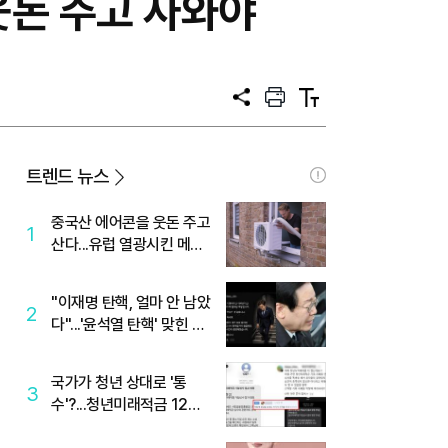
웃돈 주고 사와야
공
프
텍
유
린
스
트
트
크
기
트렌드 뉴스
중국산 에어콘을 웃돈 주고
1
산다...유럽 열광시킨 메이
디
"이재명 탄핵, 얼마 안 남았
2
다"...'윤석열 탄핵' 맞힌 무
당, '성지글' 등장
국가가 청년 상대로 '통
3
수'?...청년미래적금 12%
준다더니 "응, 오류야"