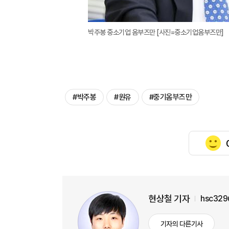
박주봉 중소기업 옴부즈만 [사진=중소기업옴부즈만]
#박주봉
#원유
#중기옴부즈만
현상철 기자
hsc329
기자의 다른기사