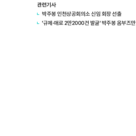
관련기사
박주봉 인천상공회의소 신임 회장 선출
'규제·애로 2만2000건 발굴' 박주봉 옴부즈만