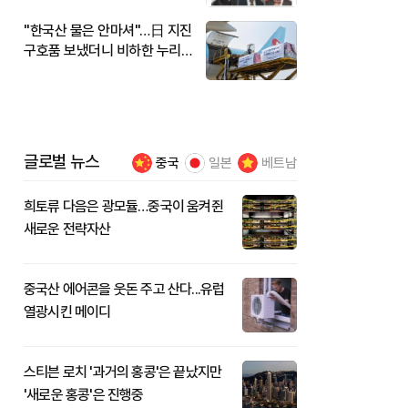
"한국산 물은 안마셔"…日 지진
구호품 보냈더니 비하한 누리
꾼
글로벌 뉴스
중국
일본
베트남
희토류 다음은 광모듈…중국이 움켜쥔
새로운 전략자산
중국산 에어콘을 웃돈 주고 산다...유럽
열광시킨 메이디
스티븐 로치 '과거의 홍콩'은 끝났지만
'새로운 홍콩'은 진행중