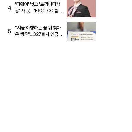
'티웨이' 벗고 '트리니티항
4
공' 새 옷…"FSC·LCC 틈
새, SSC 전략으로 공략"
"서울 여행하는 꿈 뒤 찾아
5
온 행운"…327회차 연금
복권720+ 당첨번호조회
주목