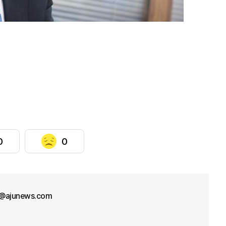
0
0
@ajunews.com