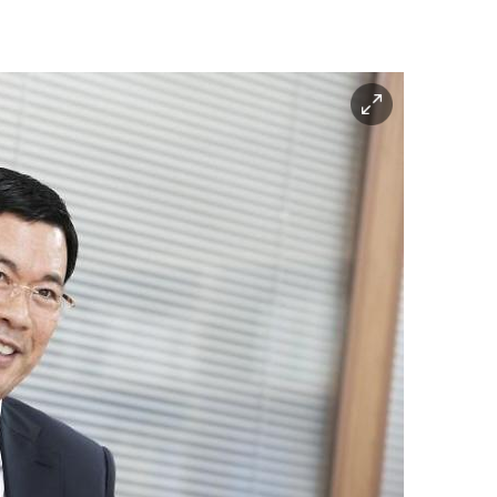
이
미
지
확
대