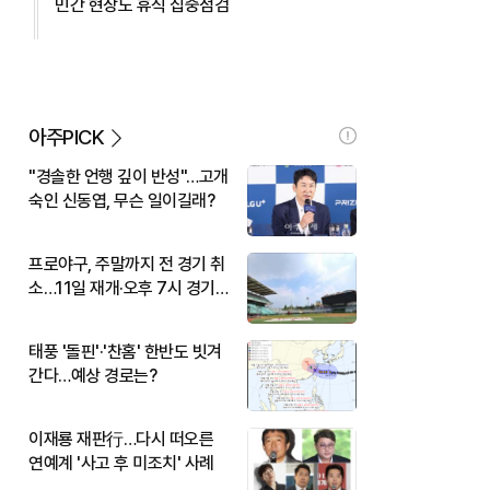
민간 현장도 휴식 집중점검
아주PICK
"경솔한 언행 깊이 반성"…고개
숙인 신동엽, 무슨 일이길래?
프로야구, 주말까지 전 경기 취
소…11일 재개·오후 7시 경기
시작
태풍 '돌핀'·'찬홈' 한반도 빗겨
간다…예상 경로는?
이재룡 재판行…다시 떠오른
연예계 '사고 후 미조치' 사례