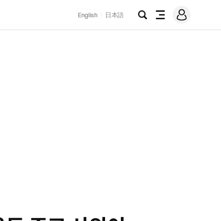
로
English
日本語
그
검
전
인
색
체
메
뉴