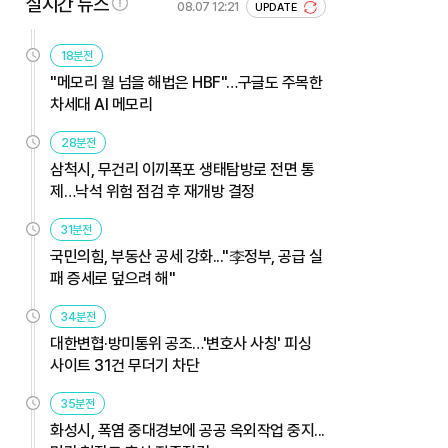
실시간 뉴스
08.07 12:21
UPDATE
18분전
"메모리 월 넘을 해법은 HBF"…구글도 주목한
차세대 AI 메모리
28분전
삼척시, 무건리 이끼폭포 생태탐방로 전면 통
제…낙석 위험 점검 후 재개방 결정
31분전
국민의힘, 부동산 공세 강화..."李정부, 공급 실
패 증세로 덮으려 해"
34분전
대한변협·방미통위 공조…'변호사 사칭' 피싱
사이트 31건 무더기 차단
35분전
화성시, 폭염 중대경보에 공공 옥외작업 중지...