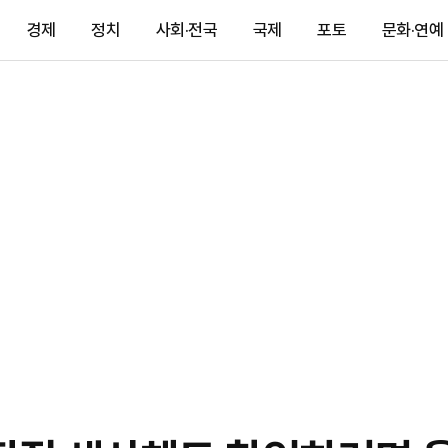
경제
정치
사회·전국
국제
포토
문화·연예