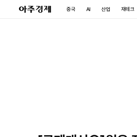
아
중국
AI
산업
재테크
주
경
제