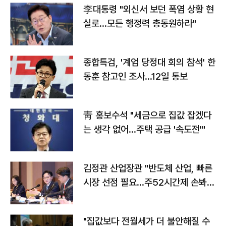
李대통령 "외신서 보던 폭염 상황 현
실로…모든 행정력 총동원하라"
종합특검, '계엄 당정대 회의 참석' 한
동훈 참고인 조사...12일 통보
靑 홍보수석 "세금으로 집값 잡겠다
는 생각 없어…주택 공급 '속도전'"
김정관 산업장관 "반도체 산업, 빠른
시장 선점 필요…주52시간제 손봐
야"
"집값보다 전월세가 더 불안해질 수