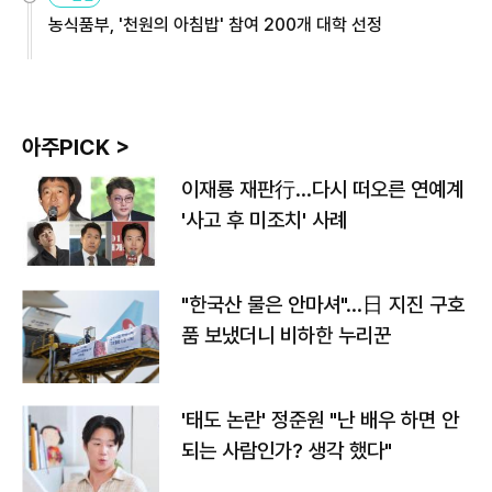
농식품부, '천원의 아침밥' 참여 200개 대학 선정
아주PICK >
이재룡 재판行…다시 떠오른 연예계
'사고 후 미조치' 사례
"한국산 물은 안마셔"…日 지진 구호
품 보냈더니 비하한 누리꾼
'태도 논란' 정준원 "난 배우 하면 안
되는 사람인가? 생각 했다"