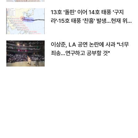
13호 '돌핀' 이어 14호 태풍 '구지
라'·15호 태풍 '찬홈' 발생…현재 위
치와 이동경로는?
이상준, LA 공연 논란에 사과 "너무
죄송…연구하고 공부할 것"