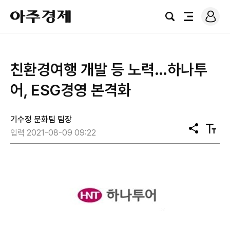
로
아
그
검
전
주
인
색
체
경
메
제
뉴
친환경여행 개발 등 노력…하나투
어, ESG경영 본격화
기수정 문화팀 팀장
공
텍
입력 2021-08-09 09:22
유
스
트
크
기