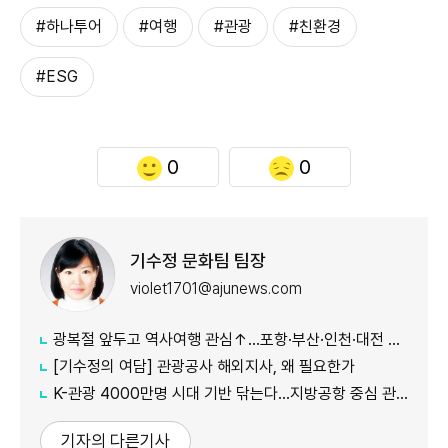
#하나투어
#여행
#관광
#친환경
#ESG
0
0
기수정 문화팀 팀장
violet1701@ajunews.com
광복절 앞두고 역사여행 관심↑…포항·부산·인천·대전 주목
[기수정의 여담] 관광공사 해외지사, 왜 필요한가
K-관광 4000만명 시대 기반 닦는다…지방공항 중심 관광벨트 조성
기자의 다른기사