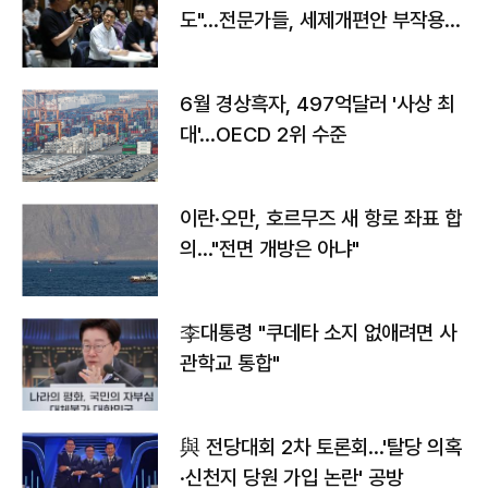
도"…전문가들, 세제개편안 부작용
우려
6월 경상흑자, 497억달러 '사상 최
대'…OECD 2위 수준
이란·오만, 호르무즈 새 항로 좌표 합
의…"전면 개방은 아냐"
李대통령 "쿠데타 소지 없애려면 사
관학교 통합"
與 전당대회 2차 토론회…'탈당 의혹
·신천지 당원 가입 논란' 공방