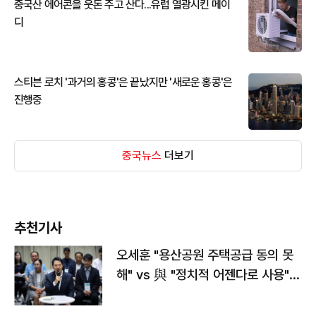
중국산 에어콘을 웃돈 주고 산다...유럽 열광시킨 메이
디
스티븐 로치 '과거의 홍콩'은 끝났지만 '새로운 홍콩'은
진행중
중국뉴스
더보기
추천기사
오세훈 "용산공원 주택공급 동의 못
해" vs 與 "정치적 어젠다로 사용"
맞불