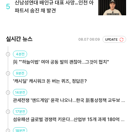
신남성연대 배인규 대표 사망…인천 아
5
파트서 숨진 채 발견
실시간 뉴스
08.07 06:09
UPDATE
4분전
與 "'하늘이법' 여야 공동 발의 괜찮아…그것이 협치"
9분전
'캐시딜' 캐시워크 돈 버는 퀴즈, 정답은?
14분전
관세전쟁 '엔드게임' 윤곽 나오나…한국 新통상정책 교두보 활
용해야
17분전
섬유패션 글로벌 경쟁력 키운다…산업부 15개 과제 180억 지
원
18분전