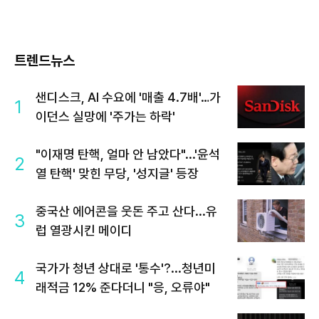
트렌드뉴스
샌디스크, AI 수요에 '매출 4.7배'…가
1
이던스 실망에 '주가는 하락'
"이재명 탄핵, 얼마 안 남았다"...'윤석
2
열 탄핵' 맞힌 무당, '성지글' 등장
중국산 에어콘을 웃돈 주고 산다...유
3
럽 열광시킨 메이디
국가가 청년 상대로 '통수'?...청년미
4
래적금 12% 준다더니 "응, 오류야"