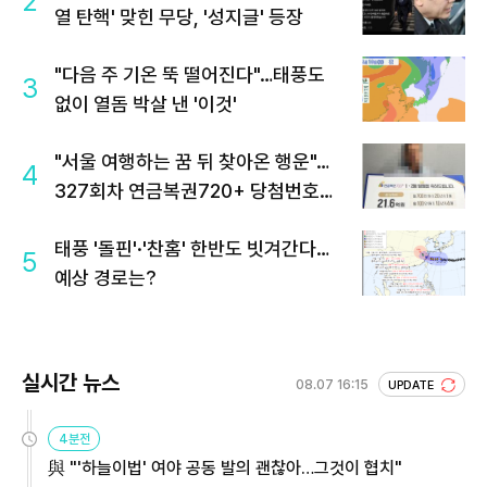
2
열 탄핵' 맞힌 무당, '성지글' 등장
"다음 주 기온 뚝 떨어진다"…태풍도
3
없이 열돔 박살 낸 '이것'
"서울 여행하는 꿈 뒤 찾아온 행운"…
4
327회차 연금복권720+ 당첨번호조
회 주목
태풍 '돌핀'·'찬홈' 한반도 빗겨간다…
5
예상 경로는?
실시간 뉴스
08.07 16:15
UPDATE
4분전
與 "'하늘이법' 여야 공동 발의 괜찮아…그것이 협치"