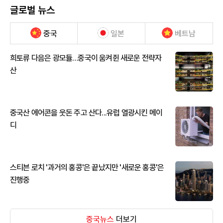
글로벌 뉴스
중국
일본
베트남
희토류 다음은 광모듈…중국이 움켜쥔 새로운 전략자
산
중국산 에어콘을 웃돈 주고 산다...유럽 열광시킨 메이
디
스티븐 로치 '과거의 홍콩'은 끝났지만 '새로운 홍콩'은
진행중
중국뉴스
더보기