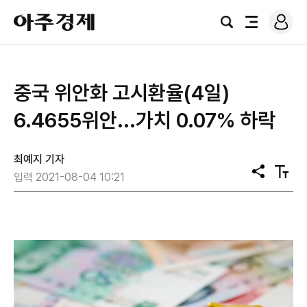
로
아
그
검
전
주
인
색
체
경
메
제
뉴
중국 위안화 고시환율(4일)
6.4655위안...가치 0.07% 하락
최예지 기자
공
텍
입력 2021-08-04 10:21
유
스
트
크
기