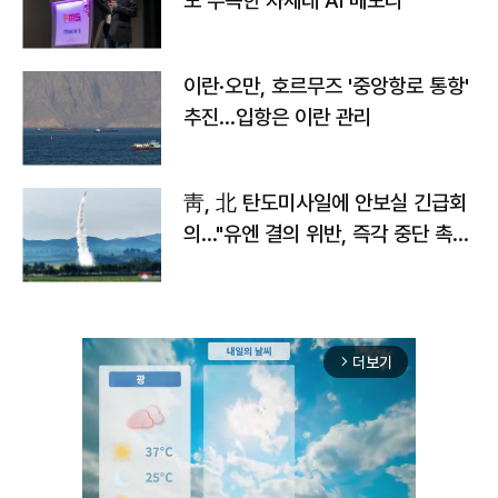
도 주목한 차세대 AI 메모리
이란·오만, 호르무즈 '중앙항로 통항'
추진…입항은 이란 관리
靑, 北 탄도미사일에 안보실 긴급회
의…"유엔 결의 위반, 즉각 중단 촉
구"
더보기
arrow_forward_ios