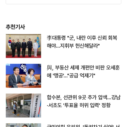
추천기사
李대통령 "군, 내란 이후 신뢰 회복
해야…지휘부 헌신해달라"
與, 부동산 세제 개편안 비판 오세훈
에 '맹공'…"공급 억제기"
합수본, 선관위 9곳 추가 압색…강남
·서초도 '투표율 허위 입력' 정황