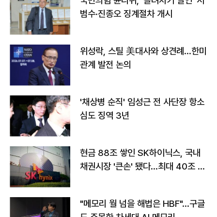
국민의힘 윤리위, '돌려차기 실언' 서
범수·진종오 징계절차 개시
위성락, 스틸 美대사와 상견례…한미
관계 발전 논의
'채상병 순직' 임성근 전 사단장 항소
심도 징역 3년
현금 88조 쌓인 SK하이닉스, 국내
채권시장 '큰손' 됐다…최대 40조 투
자
"메모리 월 넘을 해법은 HBF"…구글