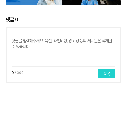
댓글
0
0
/ 300
등록