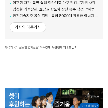
이호현 차관, 폭염 쉼터·취약계층 가구 점검…"지원 사각지대 최소화"
김성환 기후장관, 호남권 반도체 산단 용수 점검…"하루 30만t 재이용수 공급"
한전기술지주 공식 출범…특허 8000개 활용해 에너지 유니콘 키운다
기자의 다른기사
©'5개국어 글로벌 경제신문' 아주경제. 무단전재·재배포 금지