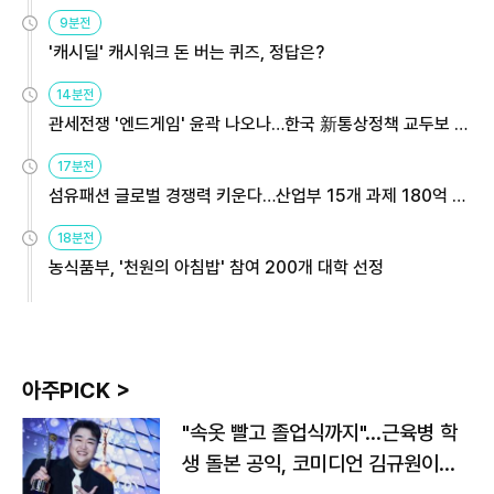
9분전
'캐시딜' 캐시워크 돈 버는 퀴즈, 정답은?
14분전
관세전쟁 '엔드게임' 윤곽 나오나…한국 新통상정책 교두보 활
용해야
17분전
섬유패션 글로벌 경쟁력 키운다…산업부 15개 과제 180억 지
원
18분전
농식품부, '천원의 아침밥' 참여 200개 대학 선정
아주PICK >
"속옷 빨고 졸업식까지"…근육병 학
생 돌본 공익, 코미디언 김규원이었