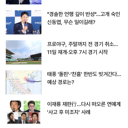
다
"경솔한 언행 깊이 반성"…고개 숙인
신동엽, 무슨 일이길래?
프로야구, 주말까지 전 경기 취소…
11일 재개·오후 7시 경기 시작
태풍 '돌핀'·'찬홈' 한반도 빗겨간다…
예상 경로는?
이재룡 재판行…다시 떠오른 연예계
'사고 후 미조치' 사례