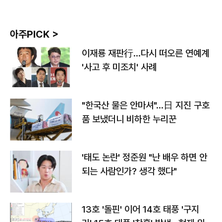
아주PICK >
이재룡 재판行…다시 떠오른 연예계
'사고 후 미조치' 사례
"한국산 물은 안마셔"…日 지진 구호
품 보냈더니 비하한 누리꾼
'태도 논란' 정준원 "난 배우 하면 안
되는 사람인가? 생각 했다"
13호 '돌핀' 이어 14호 태풍 '구지