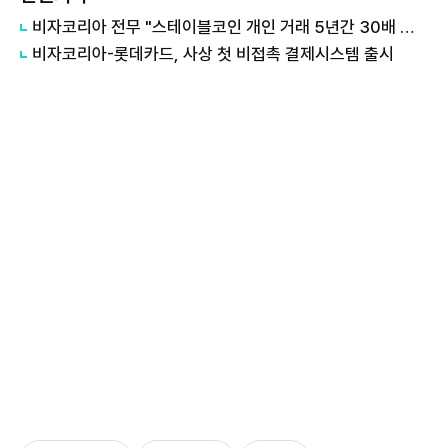
비자코리아 전무 "스테이블코인 개인 거래 5년간 30배 성장…퍼스트 무버가 시장 선점할 것"
비자코리아-롯데카드, 사상 첫 비접촉 결제시스템 출시