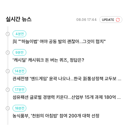
실시간 뉴스
08.06 17:44
UPDATE
4분전
與 "'하늘이법' 여야 공동 발의 괜찮아…그것이 협치"
9분전
'캐시딜' 캐시워크 돈 버는 퀴즈, 정답은?
14분전
관세전쟁 '엔드게임' 윤곽 나오나…한국 新통상정책 교두보 활
용해야
17분전
섬유패션 글로벌 경쟁력 키운다…산업부 15개 과제 180억 지
원
18분전
농식품부, '천원의 아침밥' 참여 200개 대학 선정