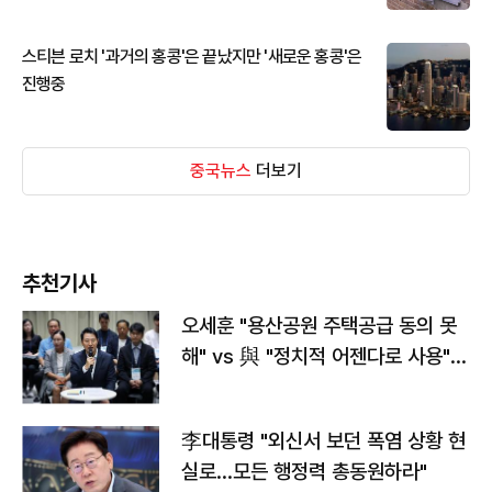
스티븐 로치 '과거의 홍콩'은 끝났지만 '새로운 홍콩'은
진행중
중국뉴스
더보기
추천기사
오세훈 "용산공원 주택공급 동의 못
해" vs 與 "정치적 어젠다로 사용"
맞불
李대통령 "외신서 보던 폭염 상황 현
실로…모든 행정력 총동원하라"