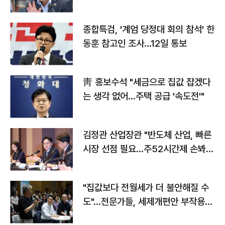
종합특검, '계엄 당정대 회의 참석' 한
동훈 참고인 조사...12일 통보
靑 홍보수석 "세금으로 집값 잡겠다
는 생각 없어…주택 공급 '속도전'"
김정관 산업장관 "반도체 산업, 빠른
시장 선점 필요…주52시간제 손봐
야"
"집값보다 전월세가 더 불안해질 수
도"…전문가들, 세제개편안 부작용
우려