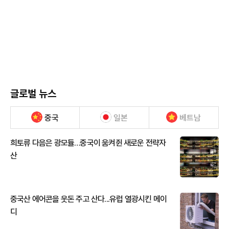
글로벌 뉴스
중국
일본
베트남
희토류 다음은 광모듈…중국이 움켜쥔 새로운 전략자
산
중국산 에어콘을 웃돈 주고 산다...유럽 열광시킨 메이
디