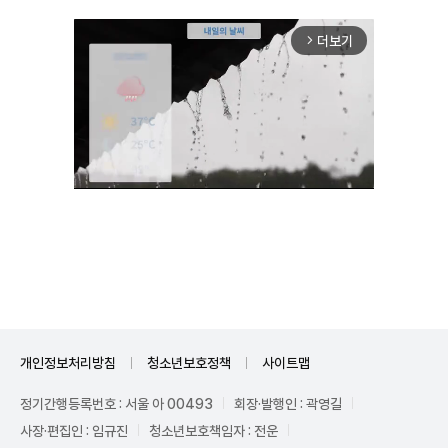
더보기
arrow_forward_ios
Unmute
개인정보처리방침
청소년보호정책
사이트맵
정기간행등록번호 : 서울 아 00493
회장·발행인 : 곽영길
사장·편집인 : 임규진
청소년보호책임자 : 전운