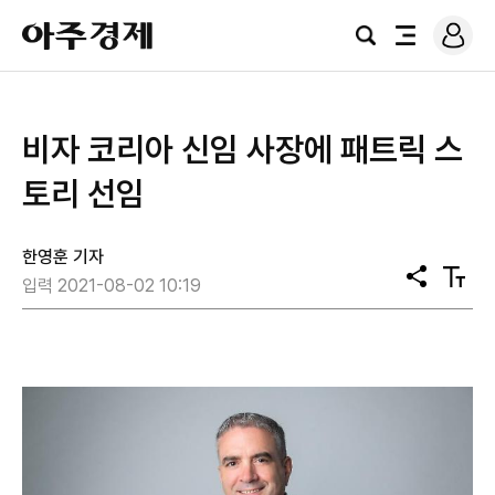
로
아
그
검
전
주
인
색
체
경
메
제
뉴
비자 코리아 신임 사장에 패트릭 스
토리 선임
한영훈 기자
공
텍
입력 2021-08-02 10:19
유
스
트
크
기