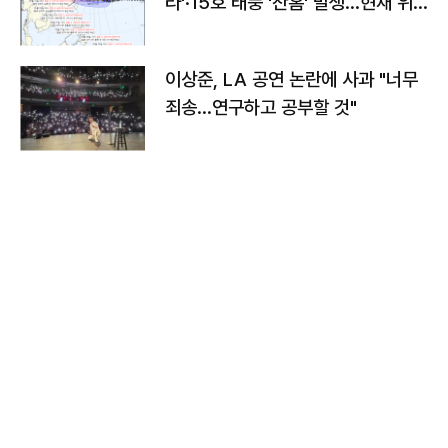
라'·15호 태풍 '찬홈' 발생…현재 위
치와 이동경로는?
이상준, LA 공연 논란에 사과 "너무
죄송…연구하고 공부할 것"