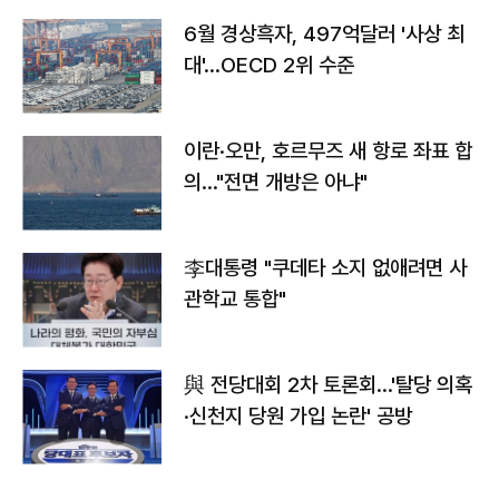
6월 경상흑자, 497억달러 '사상 최
대'…OECD 2위 수준
이란·오만, 호르무즈 새 항로 좌표 합
의…"전면 개방은 아냐"
李대통령 "쿠데타 소지 없애려면 사
관학교 통합"
與 전당대회 2차 토론회…'탈당 의혹
·신천지 당원 가입 논란' 공방