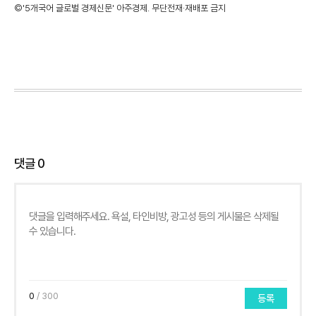
©'5개국어 글로벌 경제신문' 아주경제. 무단전재·재배포 금지
댓글
0
0
/ 300
등록