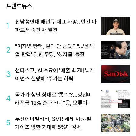
트렌드뉴스
신남성연대 배인규 대표 사망…인천 아
1
파트서 숨진 채 발견
"이재명 탄핵, 얼마 안 남았다"...'윤석
2
열 탄핵' 맞힌 무당, '성지글' 등장
샌디스크, AI 수요에 '매출 4.7배'…가
3
이던스 실망에 '주가는 하락'
국가가 청년 상대로 '통수'?...청년미
4
래적금 12% 준다더니 "응, 오류야"
두산에너빌리티, SMR 세제 지원·빌
5
게이츠 방한 기대에 5%대 강세