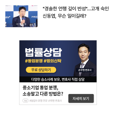
"경솔한 언행 깊이 반성"…고개 숙인
신동엽, 무슨 일이길래?