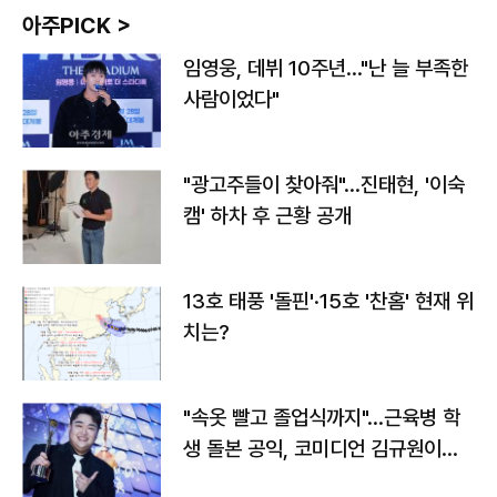
아주PICK >
임영웅, 데뷔 10주년…"난 늘 부족한
사람이었다"
"광고주들이 찾아줘"…진태현, '이숙
캠' 하차 후 근황 공개
13호 태풍 '돌핀'·15호 '찬홈' 현재 위
치는?
"속옷 빨고 졸업식까지"…근육병 학
생 돌본 공익, 코미디언 김규원이었
다