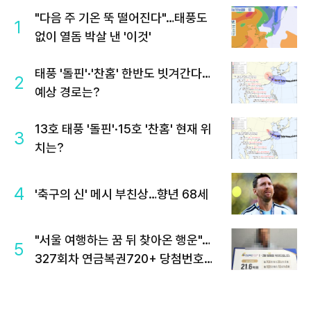
"다음 주 기온 뚝 떨어진다"…태풍도
1
없이 열돔 박살 낸 '이것'
태풍 '돌핀'·'찬홈' 한반도 빗겨간다…
2
예상 경로는?
13호 태풍 '돌핀'·15호 '찬홈' 현재 위
3
치는?
4
'축구의 신' 메시 부친상…향년 68세
"서울 여행하는 꿈 뒤 찾아온 행운"…
5
327회차 연금복권720+ 당첨번호조
회 주목