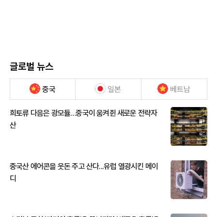
글로벌 뉴스
중국
일본
베트남
희토류 다음은 광모듈…중국이 움켜쥔 새로운 전략자
산
중국산 에어콘을 웃돈 주고 산다...유럽 열광시킨 메이
디