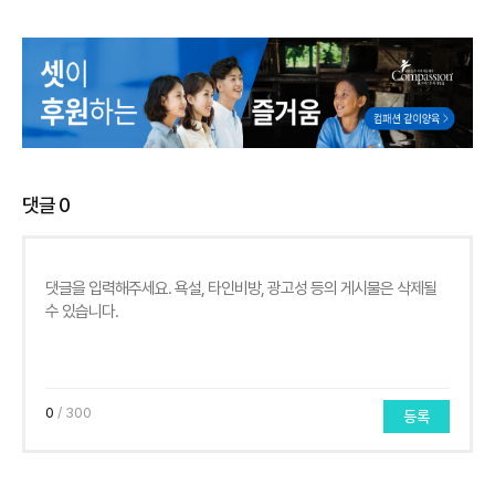
댓글
0
0
/ 300
등록