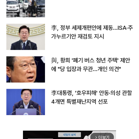
李, 정부 세제개편안에 제동…ISA·주
가누르기안 재검토 지시
與, 황희 '폐기 버스 청년 주택' 제안
에 "당 입장과 무관…개인 의견"
李대통령, '호우피해' 안동·의성 관할
4개면 특별재난지역 선포
더보기
arrow_forward_ios