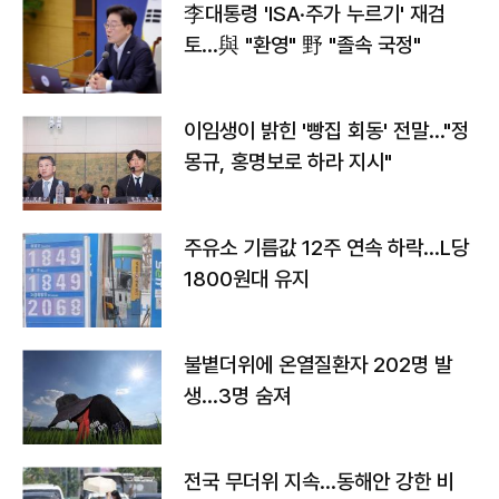
李대통령 'ISA·주가 누르기' 재검
토…與 "환영" 野 "졸속 국정"
이임생이 밝힌 '빵집 회동' 전말…"정
몽규, 홍명보로 하라 지시"
주유소 기름값 12주 연속 하락…L당
1800원대 유지
불볕더위에 온열질환자 202명 발
생…3명 숨져
전국 무더위 지속…동해안 강한 비