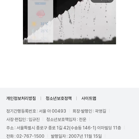
Unmute
개인정보처리방침
청소년보호정책
사이트맵
정기간행등록번호 : 서울 아 00493
회장·발행인 : 곽영길
사장·편집인 : 임규진
청소년보호책임자 : 전운
주소 : 서울특별시 종로구 종로 1길 42(수송동 146-1) 이마빌딩 11층
전화 : 02-767-1500
발행일자 : 2007년 11월 15일