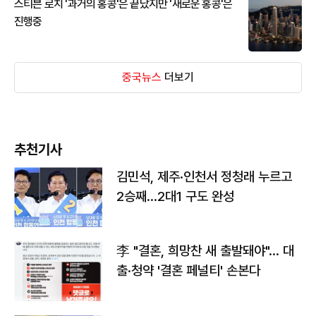
스티븐 로치 '과거의 홍콩'은 끝났지만 '새로운 홍콩'은
진행중
중국뉴스
더보기
추천기사
김민석, 제주·인천서 정청래 누르고
2승째…2대1 구도 완성
李 "결혼, 희망찬 새 출발돼야"… 대
출·청약 '결혼 페널티' 손본다