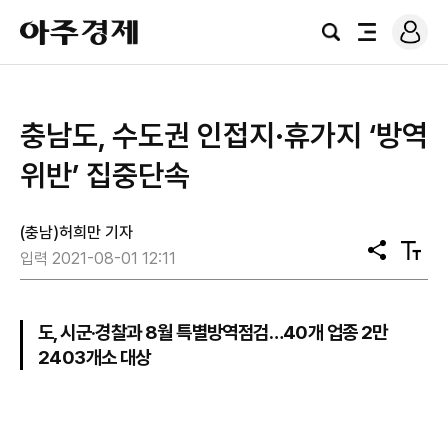
로
아
그
검
전
주
인
색
체
경
메
제
뉴
충남도, 수도권 인접지·휴가지 ‘방역
위반’ 집중단속
(충남)허희만 기자
공
텍
입력 2021-08-01 12:11
유
스
트
크
기
도, 시군·경찰과 8월 특별방역점검…40개 업종 2만
2403개소 대상