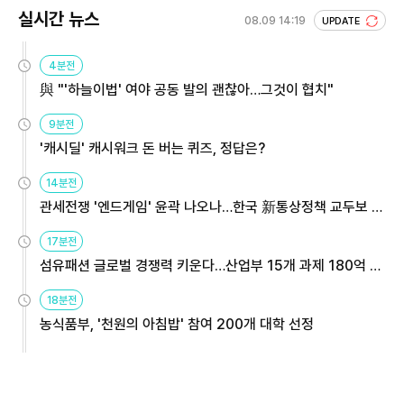
실시간 뉴스
08.09 14:19
UPDATE
4분전
與 "'하늘이법' 여야 공동 발의 괜찮아…그것이 협치"
9분전
'캐시딜' 캐시워크 돈 버는 퀴즈, 정답은?
14분전
관세전쟁 '엔드게임' 윤곽 나오나…한국 新통상정책 교두보 활
용해야
17분전
섬유패션 글로벌 경쟁력 키운다…산업부 15개 과제 180억 지
원
18분전
농식품부, '천원의 아침밥' 참여 200개 대학 선정