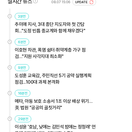
실시간 뉴스
08.07 15:06
UPDATE
3분전
추미애 지사, 3대 종단 지도자와 첫 간담
회..."도정 빈틈 종교계와 함께 채우겠다"
6분전
이호현 차관, 폭염 쉼터·취약계층 가구 점
검…"지원 사각지대 최소화"
9분전
도성훈 교육감, 주민직선 5기 공약 실행계획
점검...100대 과제 본격화
16분전
메타, 아동 보호 소송서 1조 이상 배상 위기…
美 법원 "공공의 골칫거리"
29분전
이성윤 '호남, 낮에는 김민석 밤에는 정청래' 언