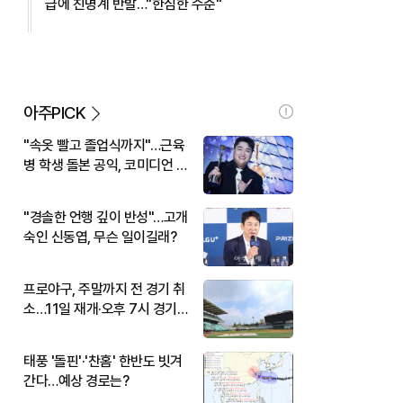
급에 친명계 반발…"한심한 수준"
아주PICK
"속옷 빨고 졸업식까지"…근육
병 학생 돌본 공익, 코미디언 김
규원이었다
"경솔한 언행 깊이 반성"…고개
숙인 신동엽, 무슨 일이길래?
프로야구, 주말까지 전 경기 취
소…11일 재개·오후 7시 경기
시작
태풍 '돌핀'·'찬홈' 한반도 빗겨
간다…예상 경로는?