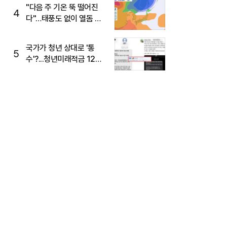
주목
"다음 주 기온 뚝 떨어진
4
다"…태풍도 없이 열돔 박
살 낸 '이것'
국가가 청년 상대로 '통
5
수'?...청년미래적금 12%
준다더니 "응, 오류야"