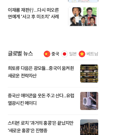
이재룡 재판行…다시 떠오른
연예계 '사고 후 미조치' 사례
글로벌 뉴스
중국
일본
베트남
희토류 다음은 광모듈…중국이 움켜쥔
새로운 전략자산
중국산 에어콘을 웃돈 주고 산다...유럽
열광시킨 메이디
스티븐 로치 '과거의 홍콩'은 끝났지만
'새로운 홍콩'은 진행중