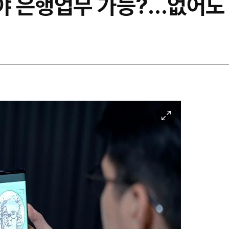
 은행업무 가능?…없어도 
이
미
지
확
대