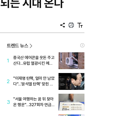
되는 시대 온다
공
프
텍
유
린
스
트
트
크
기
트렌드 뉴스
중국산 에어콘을 웃돈 주고
1
산다...유럽 열광시킨 메이
디
"이재명 탄핵, 얼마 안 남았
2
다"...'윤석열 탄핵' 맞힌 무
당, '성지글' 등장
"서울 여행하는 꿈 뒤 찾아
3
온 행운"…327회차 연금
복권720+ 당첨번호조회