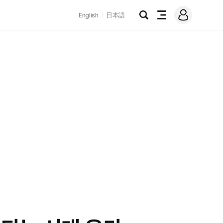
로
English
日本語
그
검
전
인
색
체
메
뉴