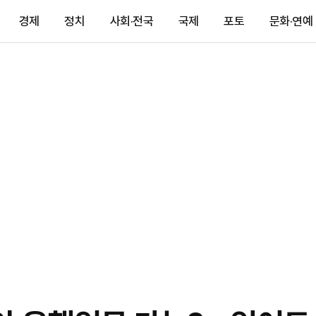
경제
정치
사회·전국
국제
포토
문화·연예