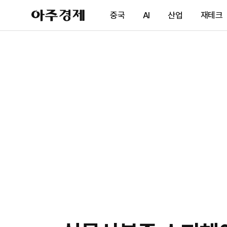
아
중국
AI
산업
재테크
주
경
제