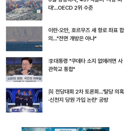
대'…OECD 2위 수준
이란·오만, 호르무즈 새 항로 좌표 합
의…"전면 개방은 아냐"
李대통령 "쿠데타 소지 없애려면 사
관학교 통합"
與 전당대회 2차 토론회…'탈당 의혹
·신천지 당원 가입 논란' 공방