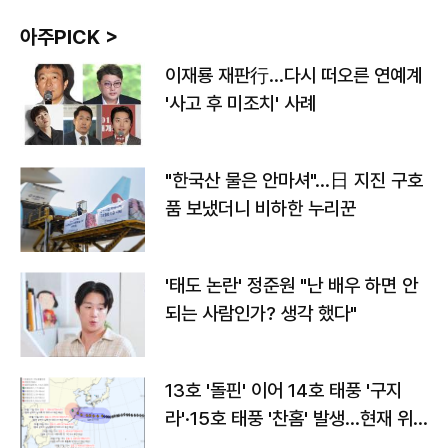
아주PICK >
이재룡 재판行…다시 떠오른 연예계
'사고 후 미조치' 사례
"한국산 물은 안마셔"…日 지진 구호
품 보냈더니 비하한 누리꾼
'태도 논란' 정준원 "난 배우 하면 안
되는 사람인가? 생각 했다"
13호 '돌핀' 이어 14호 태풍 '구지
라'·15호 태풍 '찬홈' 발생…현재 위
치와 이동경로는?