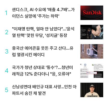
샌디스크, AI 수요에 '매출 4.7배'…가
1
이던스 실망에 '주가는 하락'
"이재명 탄핵, 얼마 안 남았다"...'윤석
2
열 탄핵' 맞힌 무당, '성지글' 등장
중국산 에어콘을 웃돈 주고 산다...유
3
럽 열광시킨 메이디
국가가 청년 상대로 '통수'?...청년미
4
래적금 12% 준다더니 "응, 오류야"
신남성연대 배인규 대표 사망…인천 아
5
파트서 숨진 채 발견