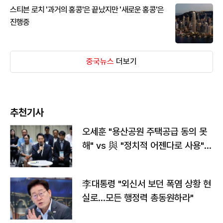
스티븐 로치 '과거의 홍콩'은 끝났지만 '새로운 홍콩'은
진행중
중국뉴스
더보기
추천기사
오세훈 "용산공원 주택공급 동의 못
해" vs 與 "정치적 어젠다로 사용"
맞불
李대통령 "외신서 보던 폭염 상황 현
실로…모든 행정력 총동원하라"