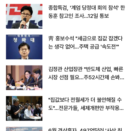
종합특검, '계엄 당정대 회의 참석' 한
동훈 참고인 조사...12일 통보
靑 홍보수석 "세금으로 집값 잡겠다
는 생각 없어…주택 공급 '속도전'"
김정관 산업장관 "반도체 산업, 빠른
시장 선점 필요…주52시간제 손봐
야"
"집값보다 전월세가 더 불안해질 수
도"…전문가들, 세제개편안 부작용
우려
6월 경상흑자, 497억달러 '사상 최