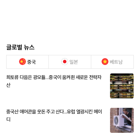
글로벌 뉴스
중국
일본
베트남
희토류 다음은 광모듈…중국이 움켜쥔 새로운 전략자
산
중국산 에어콘을 웃돈 주고 산다...유럽 열광시킨 메이
디