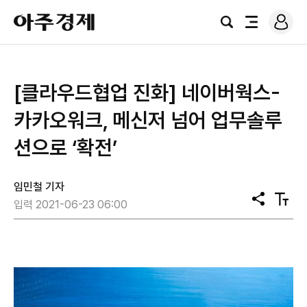
로
아
그
검
전
주
인
색
체
경
메
제
뉴
[클라우드협업 진화] 네이버웍스-
카카오워크, 메신저 넘어 업무솔루
션으로 ‘확전’
임민철 기자
공
텍
입력 2021-06-23 06:00
유
스
트
크
기