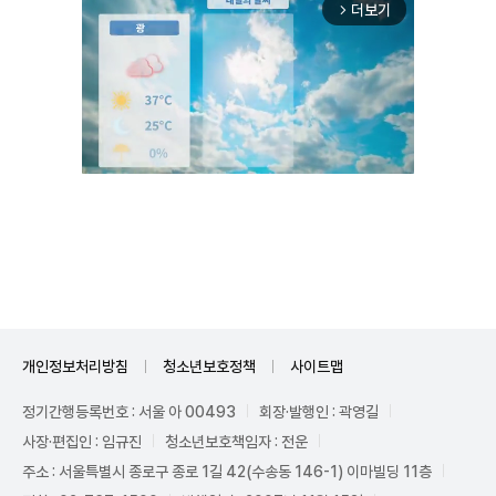
더보기
arrow_forward_ios
Mute
개인정보처리방침
청소년보호정책
사이트맵
정기간행등록번호 : 서울 아 00493
회장·발행인 : 곽영길
사장·편집인 : 임규진
청소년보호책임자 : 전운
주소 : 서울특별시 종로구 종로 1길 42(수송동 146-1) 이마빌딩 11층