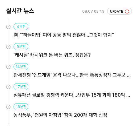
실시간 뉴스
08.07 03:43
UPDATE
4분전
與 "'하늘이법' 여야 공동 발의 괜찮아…그것이 협치"
9분전
'캐시딜' 캐시워크 돈 버는 퀴즈, 정답은?
14분전
관세전쟁 '엔드게임' 윤곽 나오나…한국 新통상정책 교두보 활
용해야
17분전
섬유패션 글로벌 경쟁력 키운다…산업부 15개 과제 180억 지
원
18분전
농식품부, '천원의 아침밥' 참여 200개 대학 선정