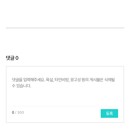
댓글
0
0
/ 300
등록