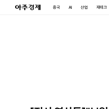
아
중국
AI
산업
재테크
주
경
제