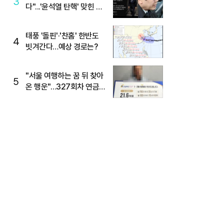
3
다"...'윤석열 탄핵' 맞힌 무
당, '성지글' 등장
태풍 '돌핀'·'찬홈' 한반도
4
빗겨간다…예상 경로는?
"서울 여행하는 꿈 뒤 찾아
5
온 행운"…327회차 연금
복권720+ 당첨번호조회
주목