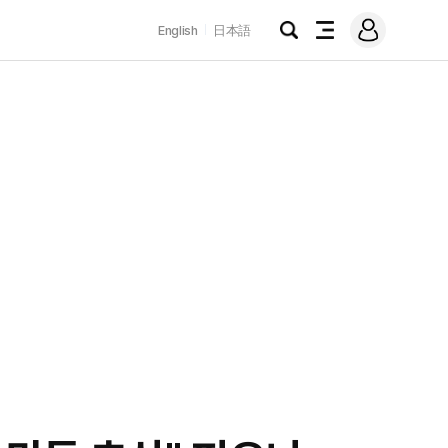
로
English
日本語
그
검
전
인
색
체
메
뉴