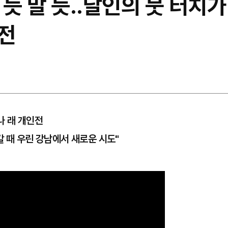
 듯 말 듯..달인의 붓 터치가
전
오나 래 개인전
갈 때 우린 강남에서 새로운 시도"