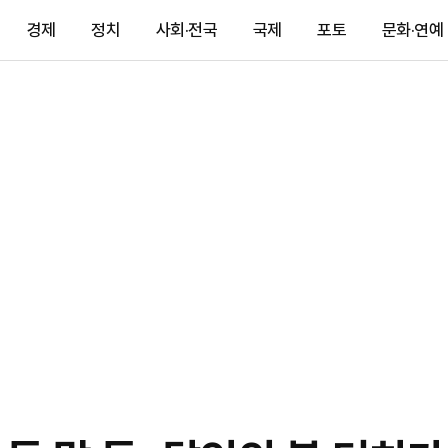
경제
정치
사회·전국
국제
포토
문화·연예