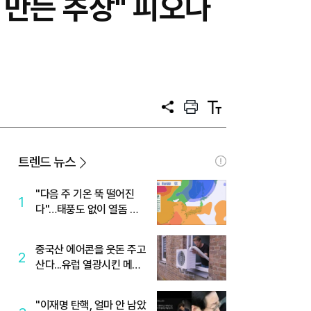
 만든 추상" 피오나
공
프
텍
유
린
스
트
트
크
기
트렌드 뉴스
"다음 주 기온 뚝 떨어진
1
다"…태풍도 없이 열돔 박
살 낸 '이것'
중국산 에어콘을 웃돈 주고
2
산다...유럽 열광시킨 메이
디
"이재명 탄핵, 얼마 안 남았