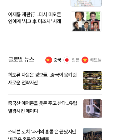
이재룡 재판行…다시 떠오른
연예계 '사고 후 미조치' 사례
글로벌 뉴스
중국
일본
베트남
희토류 다음은 광모듈…중국이 움켜쥔
새로운 전략자산
중국산 에어콘을 웃돈 주고 산다...유럽
열광시킨 메이디
스티븐 로치 '과거의 홍콩'은 끝났지만
'새로운 홍콩'은 진행중