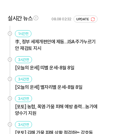
실시간 뉴스
08.08 02:32
UPDATE
1시간전
李, 정부 세제개편안에 제동…ISA·주가누르기
안 재검토 지시
3시간전
[오늘의 운세] 띠별 운세-8월 8일
3시간전
[오늘의 운세] 별자리별 운세-8월 8일
3시간전
[포토] 농협, 폭염·가뭄 피해 예방 총력…농가에
양수기 지원
3시간전
[포토] 김해 가뭄 피해 상황 점검하는 강호동