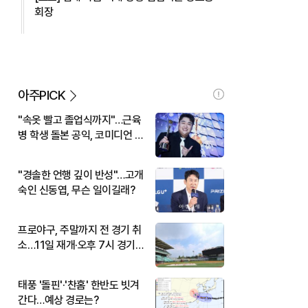
회장
아주PICK
"속옷 빨고 졸업식까지"…근육
병 학생 돌본 공익, 코미디언 김
규원이었다
"경솔한 언행 깊이 반성"…고개
숙인 신동엽, 무슨 일이길래?
프로야구, 주말까지 전 경기 취
소…11일 재개·오후 7시 경기
시작
태풍 '돌핀'·'찬홈' 한반도 빗겨
간다…예상 경로는?