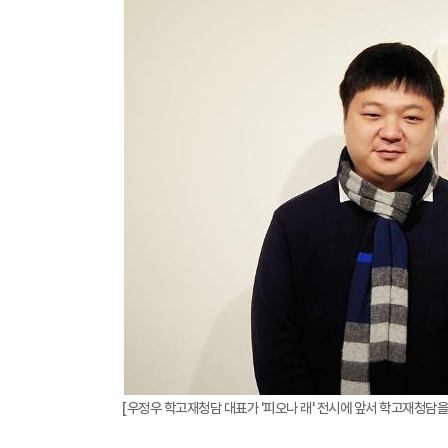
[우정우 학고재청담 대표가 '피오나 래' 전시에 앞서 학고재청담을 