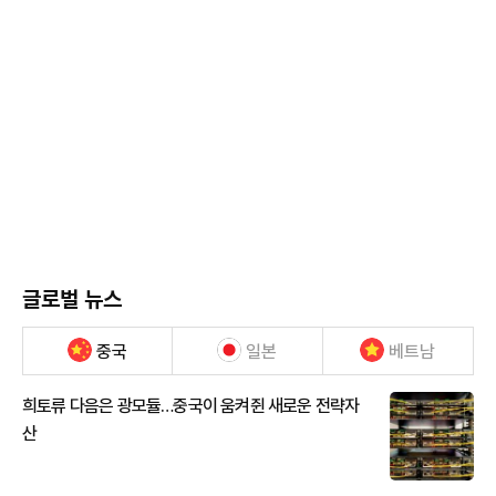
글로벌 뉴스
중국
일본
베트남
희토류 다음은 광모듈…중국이 움켜쥔 새로운 전략자
산