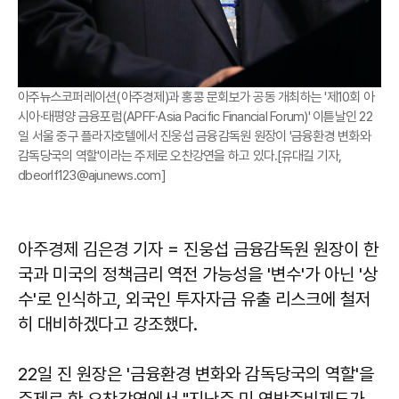
아주뉴스코퍼레이션(아주경제)과 홍콩 문회보가 공동 개최하는 '제10회 아
시아·태평양 금융포럼(APFF·Asia Pacific Financial Forum)' 이튿날인 22
일 서울 중구 플라자호텔에서 진웅섭 금융감독원 원장이 '금융환경 변화와
감독당국의 역할'이라는 주제로 오찬강연을 하고 있다.[유대길 기자,
dbeorlf123@ajunews.com]
아주경제 김은경 기자 = 진웅섭 금융감독원 원장이 한
국과 미국의 정책금리 역전 가능성을 '변수'가 아닌 '상
수'로 인식하고, 외국인 투자자금 유출 리스크에 철저
히 대비하겠다고 강조했다.
22일 진 원장은 '금융환경 변화와 감독당국의 역할'을