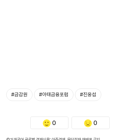
#금감원
#아태금융포럼
#진웅섭
0
0
©'5개국어 글로벌 경제신문' 아주경제. 무단전재·재배포 금지