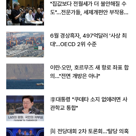
"집값보다 전월세가 더 불안해질 수
도"…전문가들, 세제개편안 부작용
우려
6월 경상흑자, 497억달러 '사상 최
대'…OECD 2위 수준
이란·오만, 호르무즈 새 항로 좌표 합
의…"전면 개방은 아냐"
李대통령 "쿠데타 소지 없애려면 사
관학교 통합"
與 전당대회 2차 토론회…'탈당 의혹