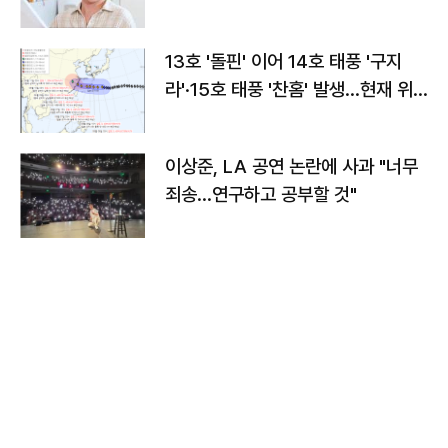
13호 '돌핀' 이어 14호 태풍 '구지
라'·15호 태풍 '찬홈' 발생…현재 위
치와 이동경로는?
이상준, LA 공연 논란에 사과 "너무
죄송…연구하고 공부할 것"