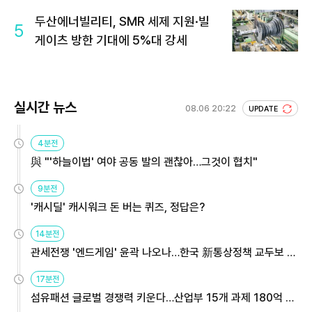
두산에너빌리티, SMR 세제 지원·빌
5
게이츠 방한 기대에 5%대 강세
실시간 뉴스
08.06 20:22
UPDATE
4분전
與 "'하늘이법' 여야 공동 발의 괜찮아…그것이 협치"
9분전
'캐시딜' 캐시워크 돈 버는 퀴즈, 정답은?
14분전
관세전쟁 '엔드게임' 윤곽 나오나…한국 新통상정책 교두보 활
용해야
17분전
섬유패션 글로벌 경쟁력 키운다…산업부 15개 과제 180억 지