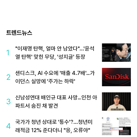
트렌드뉴스
"이재명 탄핵, 얼마 안 남았다"...'윤석
1
열 탄핵' 맞힌 무당, '성지글' 등장
샌디스크, AI 수요에 '매출 4.7배'…가
2
이던스 실망에 '주가는 하락'
신남성연대 배인규 대표 사망…인천 아
3
파트서 숨진 채 발견
국가가 청년 상대로 '통수'?...청년미
4
래적금 12% 준다더니 "응, 오류야"