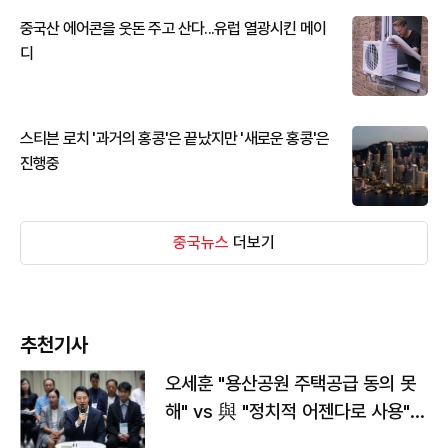
중국산 에어콘을 웃돈 주고 산다...유럽 열광시킨 메이
디
스티븐 로치 '과거의 홍콩'은 끝났지만 '새로운 홍콩'은
진행중
중국뉴스
더보기
추천기사
오세훈 "용산공원 주택공급 동의 못
해" vs 與 "정치적 어젠다로 사용"
맞불