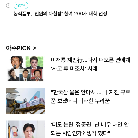
원
18분전
농식품부, '천원의 아침밥' 참여 200개 대학 선정
아주PICK >
이재룡 재판行…다시 떠오른 연예계
'사고 후 미조치' 사례
"한국산 물은 안마셔"…日 지진 구호
품 보냈더니 비하한 누리꾼
'태도 논란' 정준원 "난 배우 하면 안
되는 사람인가? 생각 했다"