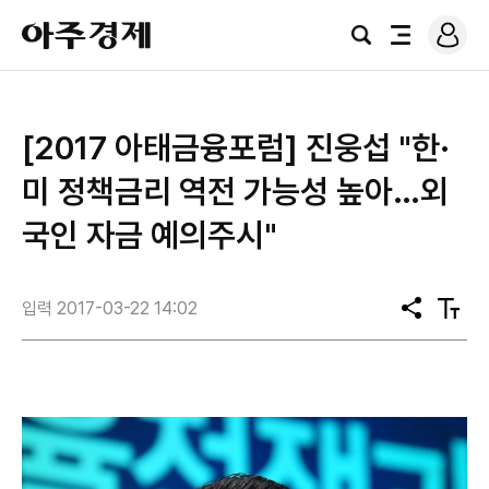
로
아
그
검
전
주
인
색
체
경
메
제
뉴
[2017 아태금융포럼] 진웅섭 "한·
미 정책금리 역전 가능성 높아…외
국인 자금 예의주시"
입력 2017-03-22 14:02
공
텍
유
스
트
크
기