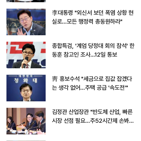
李대통령 "외신서 보던 폭염 상황 현
실로…모든 행정력 총동원하라"
종합특검, '계엄 당정대 회의 참석' 한
동훈 참고인 조사...12일 통보
靑 홍보수석 "세금으로 집값 잡겠다
는 생각 없어…주택 공급 '속도전'"
김정관 산업장관 "반도체 산업, 빠른
시장 선점 필요…주52시간제 손봐
야"