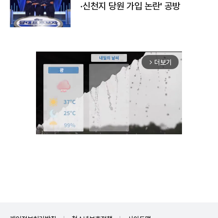
·신천지 당원 가입 논란' 공방
더보기
arrow_forward_ios
Unmute