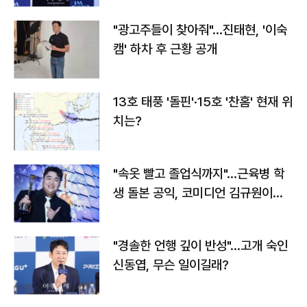
"광고주들이 찾아줘"…진태현, '이숙
캠' 하차 후 근황 공개
13호 태풍 '돌핀'·15호 '찬홈' 현재 위
치는?
"속옷 빨고 졸업식까지"…근육병 학
생 돌본 공익, 코미디언 김규원이었
다
"경솔한 언행 깊이 반성"…고개 숙인
신동엽, 무슨 일이길래?