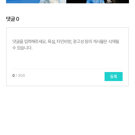
댓글
0
0
/ 300
등록