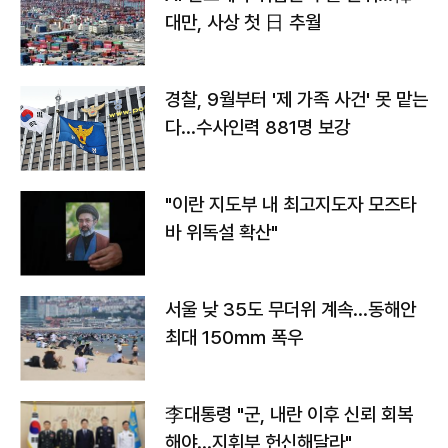
대만, 사상 첫 日 추월
경찰, 9월부터 '제 가족 사건' 못 맡는
다…수사인력 881명 보강
"이란 지도부 내 최고지도자 모즈타
바 위독설 확산"
서울 낮 35도 무더위 계속…동해안
최대 150㎜ 폭우
李대통령 "군, 내란 이후 신뢰 회복
해야…지휘부 헌신해달라"