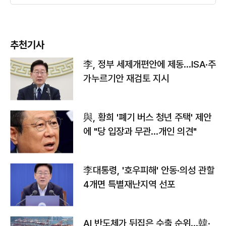
추천기사
李, 정부 세제개편안에 제동…ISA·주
가누르기안 재검토 지시
與, 황희 '폐기 버스 청년 주택' 제안
에 "당 입장과 무관…개인 의견"
李대통령, '호우피해' 안동·의성 관할
4개면 특별재난지역 선포
AI 반도체가 뒤집은 수출 순위…韓·