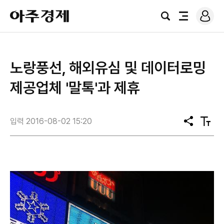
로
아
그
검
전
주
인
색
체
경
메
제
뉴
노랑풍선, 해외유심 및 데이터로밍
제공업체 '말톡'과 제휴
입력 2016-08-02 15:20
공
텍
유
스
트
크
기