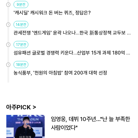
9분전
'캐시딜' 캐시워크 돈 버는 퀴즈, 정답은?
14분전
관세전쟁 '엔드게임' 윤곽 나오나…한국 新통상정책 교두보 활
용해야
17분전
섬유패션 글로벌 경쟁력 키운다…산업부 15개 과제 180억 지
원
18분전
농식품부, '천원의 아침밥' 참여 200개 대학 선정
아주PICK >
임영웅, 데뷔 10주년…"난 늘 부족한
사람이었다"