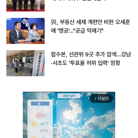
與, 부동산 세제 개편안 비판 오세훈
에 '맹공'…"공급 억제기"
합수본, 선관위 9곳 추가 압색…강남
·서초도 '투표율 허위 입력' 정황
더보기
arrow_forward_ios