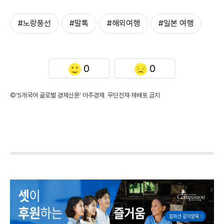
#노랑풍선
#말톡
#해외여행
#일본 여행
0
0
©'5개국어 글로벌 경제신문' 아주경제. 무단전재·재배포 금지