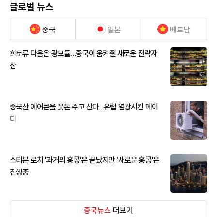
글로벌 뉴스
중국
일본
베트남
희토류 다음은 광모듈…중국이 움켜쥔 새로운 전략자
산
중국산 에어콘을 웃돈 주고 산다...유럽 열광시킨 메이
디
스티븐 로치 '과거의 홍콩'은 끝났지만 '새로운 홍콩'은
진행중
중국뉴스
더보기