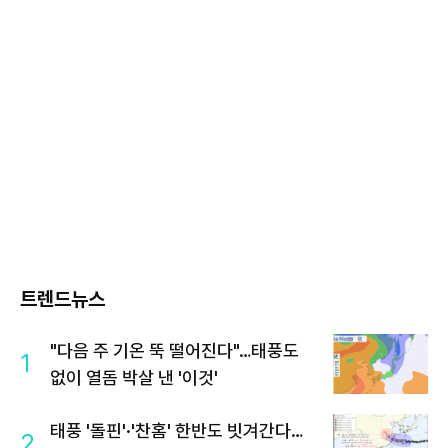
트렌드뉴스
"다음 주 기온 뚝 떨어진다"…태풍도
1
없이 열돔 박살 낸 '이것'
태풍 '돌핀'·'찬홈' 한반도 빗겨간다…
2