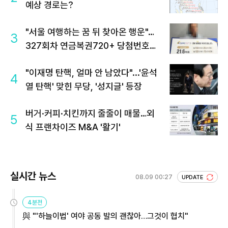
예상 경로는?
"서울 여행하는 꿈 뒤 찾아온 행운"…
3
327회차 연금복권720+ 당첨번호조
회 주목
"이재명 탄핵, 얼마 안 남았다"...'윤석
4
열 탄핵' 맞힌 무당, '성지글' 등장
버거·커피·치킨까지 줄줄이 매물…외
5
식 프랜차이즈 M&A '활기'
실시간 뉴스
08.09 00:27
UPDATE
4분전
與 "'하늘이법' 여야 공동 발의 괜찮아…그것이 협치"