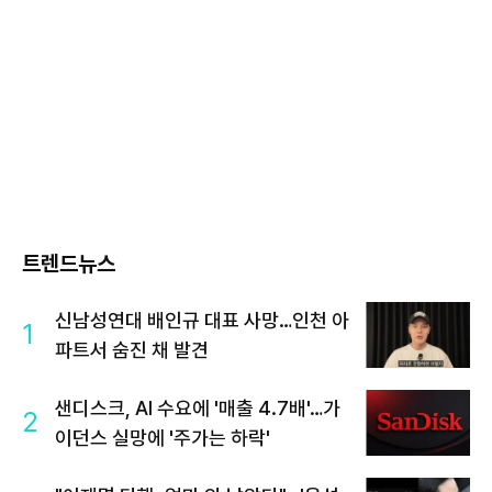
트렌드뉴스
신남성연대 배인규 대표 사망…인천 아
1
파트서 숨진 채 발견
샌디스크, AI 수요에 '매출 4.7배'…가
2
이던스 실망에 '주가는 하락'