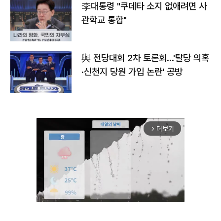
李대통령 "쿠데타 소지 없애려면 사
관학교 통합"
與 전당대회 2차 토론회…'탈당 의혹
·신천지 당원 가입 논란' 공방
더보기
arrow_forward_ios