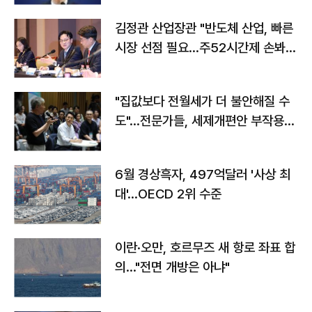
김정관 산업장관 "반도체 산업, 빠른
시장 선점 필요…주52시간제 손봐
야"
"집값보다 전월세가 더 불안해질 수
도"…전문가들, 세제개편안 부작용
우려
6월 경상흑자, 497억달러 '사상 최
대'…OECD 2위 수준
이란·오만, 호르무즈 새 항로 좌표 합
의…"전면 개방은 아냐"