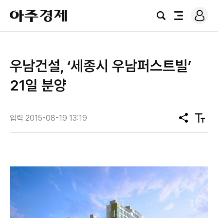
로
아
그
검
전
주
인
색
체
경
메
제
뉴
우남건설, ‘세종시 우남퍼스트빌’
21일 분양
입력 2015-08-19 13:19
공
텍
유
스
트
크
기