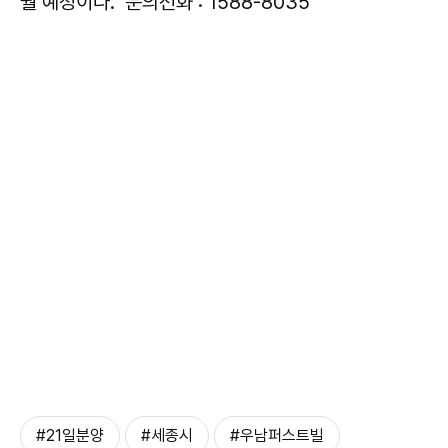
월 예정이다.
문의전화 : 1588-8035
#21일분양
#세종시
#우남퍼스트빌