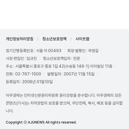
Unmute
개인정보처리방침
청소년보호정책
사이트맵
정기간행등록번호 : 서울 아 00493
회장·발행인 : 곽영길
사장·편집인 : 임규진
청소년보호책임자 : 전운
주소 : 서울특별시 종로구 종로 1길 42(수송동 146-1) 이마빌딩 11층
전화 : 02-767-1500
발행일자 : 2007년 11월 15일
등록일자 : 2008년 01월10일
아주경제는 인터넷신문윤리위원회 윤리강령을 준수합니다. 아주경제의 모든
콘텐츠(기사)는 저작권법의 보호를 받으며, 무단전재, 복사, 배포 등을 금지합
니다.
Copyright ⓒ AJUNEWS All rights reserved.