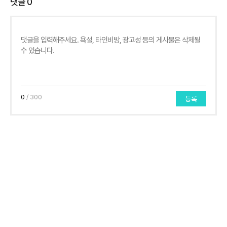
댓글
0
0
/ 300
등록