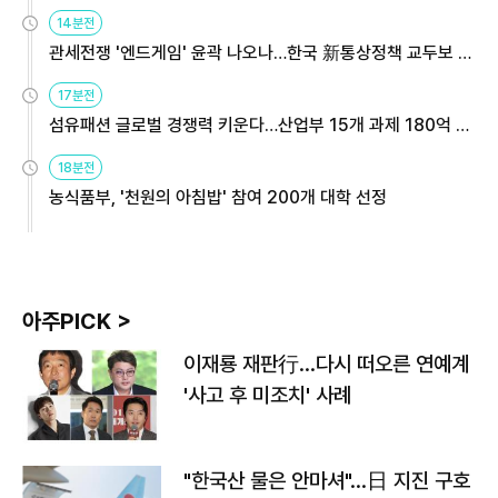
14분전
관세전쟁 '엔드게임' 윤곽 나오나…한국 新통상정책 교두보 활
용해야
17분전
섬유패션 글로벌 경쟁력 키운다…산업부 15개 과제 180억 지
원
18분전
농식품부, '천원의 아침밥' 참여 200개 대학 선정
아주PICK >
이재룡 재판行…다시 떠오른 연예계
'사고 후 미조치' 사례
"한국산 물은 안마셔"…日 지진 구호