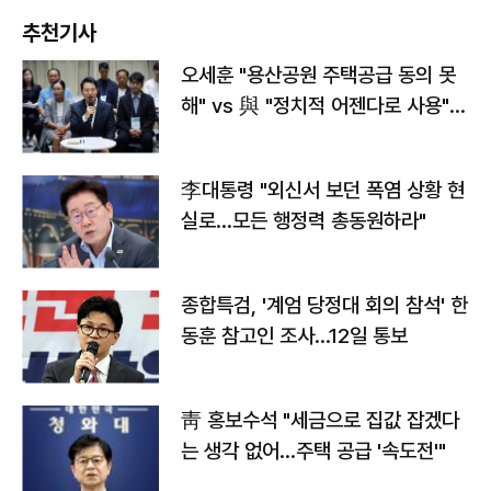
추천기사
오세훈 "용산공원 주택공급 동의 못
해" vs 與 "정치적 어젠다로 사용"
맞불
李대통령 "외신서 보던 폭염 상황 현
실로…모든 행정력 총동원하라"
종합특검, '계엄 당정대 회의 참석' 한
동훈 참고인 조사...12일 통보
靑 홍보수석 "세금으로 집값 잡겠다
는 생각 없어…주택 공급 '속도전'"