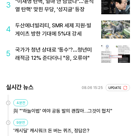
"이재명 탄핵, 얼마 안 남았다"...'윤석
3
열 탄핵' 맞힌 무당, '성지글' 등장
두산에너빌리티, SMR 세제 지원·빌
4
게이츠 방한 기대에 5%대 강세
국가가 청년 상대로 '통수'?...청년미
5
래적금 12% 준다더니 "응, 오류야"
실시간 뉴스
08.06 15:25
UPDATE
4분전
與 "'하늘이법' 여야 공동 발의 괜찮아…그것이 협치"
9분전
'캐시딜' 캐시워크 돈 버는 퀴즈, 정답은?