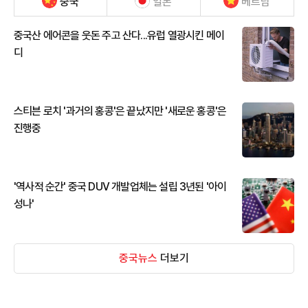
중국
일본
베트남
중국산 에어콘을 웃돈 주고 산다...유럽 열광시킨 메이
디
스티븐 로치 '과거의 홍콩'은 끝났지만 '새로운 홍콩'은
진행중
'역사적 순간' 중국 DUV 개발업체는 설립 3년된 '아이
성나'
중국뉴스
더보기