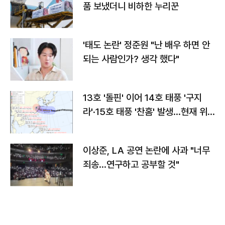
품 보냈더니 비하한 누리꾼
'태도 논란' 정준원 "난 배우 하면 안
되는 사람인가? 생각 했다"
13호 '돌핀' 이어 14호 태풍 '구지
라'·15호 태풍 '찬홈' 발생…현재 위
치와 이동경로는?
이상준, LA 공연 논란에 사과 "너무
죄송…연구하고 공부할 것"