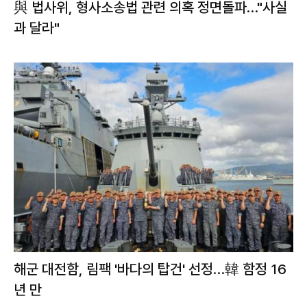
與 법사위, 형사소송법 관련 의혹 정면돌파…"사실
과 달라"
해군 대전함, 림팩 '바다의 탑건' 선정…韓 함정 16
년 만