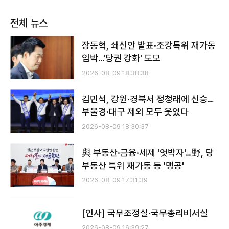
전체 뉴스
장동혁, 쇄신안 발표·조강특위 재가동
임박…'당권 강화' 도모
2026-08-09 18:38:38
김민석, 강원·경북서 정청래에 신승…
부울경·대구 제외 모두 웃었다
2026-08-09 18:30:37
與 부동산·금융·세제 '엇박자'…野, 당
부동산 특위 재가동 등 '맹공'
2026-08-09 17:31:39
[인사] 국무조정실·국무총리비서실
2026-08-09 16:39:27