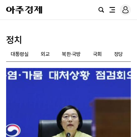
로
아
그
검
전
주
인
색
체
경
메
제
뉴
정치
대통령실
외교
북한·국방
국회
정당