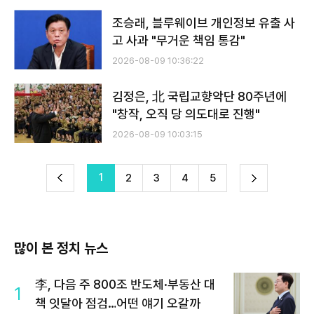
조승래, 블루웨이브 개인정보 유출 사
고 사과 "무거운 책임 통감"
2026-08-09 10:36:22
김정은, 北 국립교향악단 80주년에
"창작, 오직 당 의도대로 진행"
2026-08-09 10:03:15
전
1
다
2
3
4
5
이
음
많이 본 정치 뉴스
李, 다음 주 800조 반도체·부동산 대
1
책 잇달아 점검…어떤 얘기 오갈까