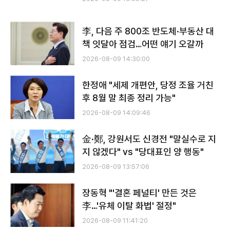
李, 다음 주 800조 반도체·부동산 대
책 잇달아 점검…어떤 얘기 오갈까
2026-08-09 14:30:00
한정애 "세제 개편안, 당정 조율 거친
후 8월 말 최종 정리 가능"
2026-08-09 14:09:46
金·鄭, 강원서도 신경전 "말실수로 지
지 않겠다" vs "당대표인 양 행동"
2026-08-09 13:57:06
장동혁 "'결혼 페널티' 만든 것은
李…'유체 이탈 화법' 절정"
2026-08-09 11:41:20