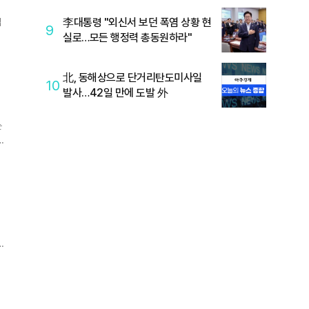
李대통령 "외신서 보던 폭염 상황 현
집
9
실로…모든 행정력 총동원하라"
北, 동해상으로 단거리탄도미사일
10
발사…42일 만에 도발 外
는