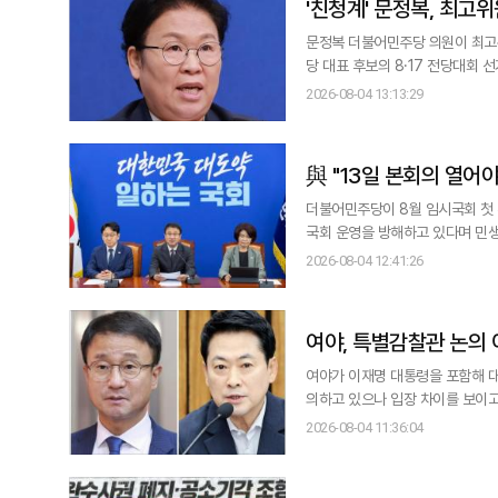
'친청계' 문정복, 최고
문정복 더불어민주당 의원이 최고위
당 대표 후보의 8·17 전당대회 선거를 도울지 주목된다. 4일 민주당에 
다. 전날 열린 최고위원회의에도 
2026-08-04 13:13:29
직인 황명선·강득구 최고위원, 지
與 "13일 본회의 열어
더불어민주당이 8월 임시국회 첫 
국회 운영을 방해하고 있다며 민생
리 안건) 심사 기간을 최장 330일에서
2026-08-04 12:41:26
대표는 4일 국회에서 열린 원내대
개최를 이같이 제안했
​​​​​​​여야, 특별감찰관
여야가 이재명 대통령을 포함해 
의하고 있으나 입장 차이를 보이
초 협상이 마무리될 것이라고 반박했다. 이
2026-08-04 11:36:04
인은 4일 국회에서 열린 원내대책
서 협상이 밀리고 있다&qu