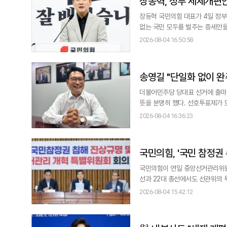
장동혁, 정부 세제개편안
장동혁 국민의힘 대표가 4일 정부
없는 국민 모두를 벌주는 증세안을 당장 철회하라"고 촉구했다. 
고 포장했지만 본질은 분명하다. 집
2026-08-04 16:50:58
라고 비판했다. 이어
송영길 "단일화 없이 완주
더불어민주당 당대표 선거에 출마
뜻을 분명히 했다. 선호투표제가
어 본 경험을 앞세워 막판 역전을 노리겠다는 구상이다. 송 의원은 지난달
2026-08-04 16:36:23
경제와의 인터뷰에서 “단일화할 필요가 없다”며 “
적용된다. 당원
국민의힘, '국민 참정권 
국민의힘이 연일 중앙선거관리위원회
선과 22대 총선에서도 선관위의
개혁 방안을 담은 자체 법안을 마련해 발표할 예정이다. 국민의힘은 4일 
2026-08-04 15:42:12
관리 개혁 특별위원회(6·3특위) 회의를 열고 선관위
관