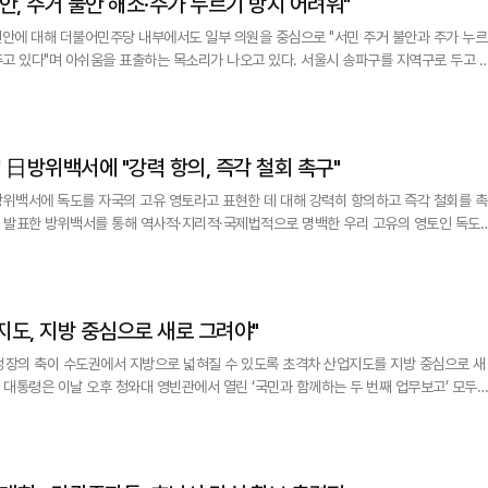
안, 주거 불안 해소·주가 누르기 방지 어려워"
편안에 대해 더불어민주당 내부에서도 일부 의원을 중심으로 "서민 주거 불안과 주가 누르
아쉬움을 표출하는 목소리가 나오고 있다. 서울시 송파구를 지역구로 두고 있
이스북을 통해 "서울시의 집값 상승이 이어지며 서민 주거 불안이 심화되고 있는 상황 속
이번 개편안은 적지 않은 아쉬움을 주고 있다"고 평가했다. 특히 남 부의장은 "이번 개편안이 추가 세수를 청년과 신혼부
' 日방위백서에 "강력 항의, 즉각 철회 촉구"
방위백서에 독도를 자국의 고유 영토라고 표현한 데 대해 강력히 항의하고 즉각 철회를 촉
데 대해 강력히 항의하며, 이를 즉각 철회할 것을 촉구한다”고 밝혔다. 이어 정부는
에 대한 우리의 주권에 아무런 영향도 미치지 못한다는 것을 다시 한번 분
도, 지방 중심으로 새로 그려야"
성장의 축이 수도권에서 지방으로 넓혀질 수 있도록 초격차 산업지도를 지방 중심으로 새
업적 강점을 살리면서 서로 연결돼 함께 성장할 수 있도록 권역별 성장 엔진을 능동적으
발굴해야 한다”며 이같이 말했다. 이날 업무보고에는 산업통상자원부와 기후에너지환경부, 지식재산처, 원