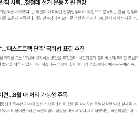
위원직 사퇴…정청래 선거 운동 지원 전망
원직을 사퇴했다. 문 의원이 대표적인 친청(정청래)계 의원으로 분류되는 만큼, 정청래
따르면 문 의원은 전날 최고위원직 사퇴 의사를 전했
불참한 바 있다. 이로써 최고위원회는 한병도 당 대표 직무대행 겸 원내대표를 포함해 선
명직인 박지원·박규환 최고위원만 남게 됐다. 황명선·강득구 최고위원은 친명(이재명
야"…'패스트트랙 단축' 국회법 표결 추진
본회의를 오는 13일에 개최하는 방안을 추진한다. 국민의힘의 필리버스터(무제한 토론)
 법안을 빠른 시일 내 처리하겠다는 입장이다. 이에 따라 본회의에서 패스트트랙(신속 
 90일로 단축하는 국회법 개정안의 표결도 이뤄질 전망이다. 천준호 원내운영수석부
책회의에서 "8월은 국민의힘의 민생 법안 인질극이 중단되길 기대한다"며 13일 본회의
 논의 이견…8월 내 처리 가능성 주목
대통령과 특수한 관계에 있는 사람들의 비위 행위를 감시하는 특별감찰관 임명 절차를 논
고 있다. 더불어민주당은 국민의힘이 협상을 미루고 있다고 지적했지만, 국민의힘은 내주
에 민주당이 공언한 8월 내 처리될 수 있을지 주목된다. 김성회 민주당 원내대변
회의를 마친 뒤 기자들과 만나 "국민의힘에서 이번 주는 특별감찰관 논의가 어렵다고 해