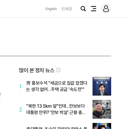
로
English
日本語
그
검
전
인
색
체
메
뉴
많이 본 정치 뉴스
靑 홍보수석 "세금으로 집값 잡겠다
1
는 생각 없어…주택 공급 '속도전'"
민
버
"북한 13.5km 앞"인데...안보보다
2
대통령 안위? '안보 박살' 근황 총정
리