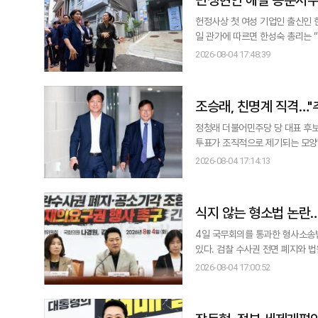
헌정사상 첫 여성 기업인 출신인 한
일 관가에 따르면 한성숙 총리는 
게 해결하는 것에 중점을 두고 있는 것으로 전해졌다. 한 총리는 지난달 2일
2026-08-04 17:48:39
오로지 ‘국민의 삶’에 있다”며 “
조승래, 친명계 직격…"
정청래 더불어민주당 당 대표 후보
투표가 조직적으로 제기되는 모양"이라며
이스북을 통해 이같이 밝혔다. 
2026-08-04 17:14:13
식지 않는 형소법 논란
4일 국무회의를 통과한 형사소송
있다. 검찰 수사권 전면 폐지와 
이어 이날 국무회의도 통과했다. 새 형사소송법은 오는 1
2026-08-04 17:00:52
경원 의원, 변호사 출신 김미애 
촉구 긴급