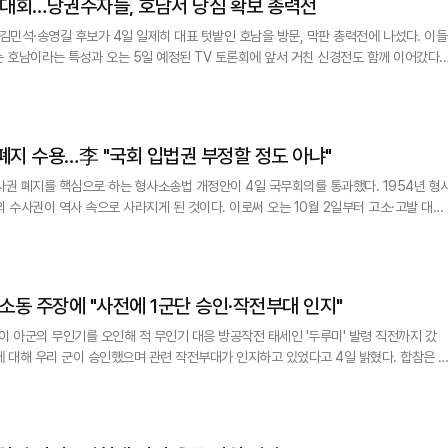
당대회…당권주자들, 호남서 당심 확보 총력전
민석·송영길 후보가 4일 일제히 대표 텃밭인 호남을 방문, 막판 총력전에 나섰다. 이들
는 호남이라는 특성과 오는 5일 예정된 TV 토론회에 앞서 거친 신경전도 함께 이어갔다.
 말바우 시장 등 민생 현장과 지체장애인협회·장애인 문화협회, 소방공무원 등과의 정책 
호소했다. 정 후보는 이날 오후 광주 교통문화연수원에서 진행된 장애인협회와의 정책 간
폐지 수용…李 "국회 입법권 부정할 정도 아냐"
사권 폐지를 핵심으로 하는 형사소송법 개정안이 4일 국무회의를 통과했다. 1954년 형
 수사권이 역사 속으로 사라지게 된 것이다. 이로써 오는 10월 2일부터 고소·고발 대부
 소동 주장에 "사전에 1군단 승인·작전부대 인지"
이 아군의 무인기를 오인해 적 무인기 대응 방공작전 태세인 '두루미' 발령 직전까지 갔
대해 우리 군이 승인했으며 관련 작전부대가 인지하고 있었다고 4일 밝혔다. 합참은 이
경기 북부지역에서 해당 무인기 비행은 절차에 따라 사전에 1군단에서 승인했다. 관련 작전
부대가 인지하고 있었다"고 전했다. 이어 "해당 무인기는 육군시험평가단이 추진하는 신규 전력사업 시험평가를 목