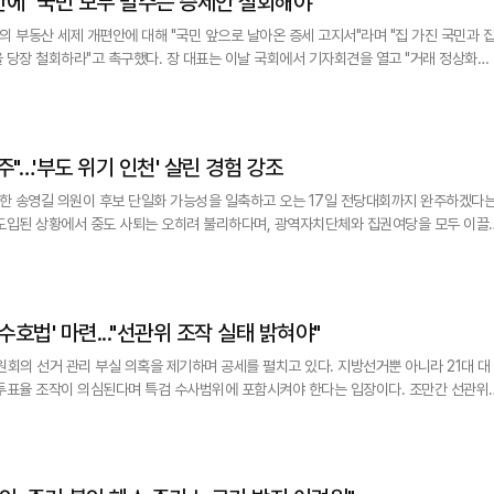
에 "국민 모두 벌주는 증세안 철회해야"
의 부동산 세제 개편안에 대해 "국민 앞으로 날아온 증세 고지서"라며 "집 가진 국민과 
장 대표는 이날 국회에서 기자회견을 열고 "거래 정상화라
 가진 죄를 묻는 징벌세"라며 "잡으라는 집값은 못 잡고, 집 가진 국민만 잡겠다는 것"이
 "1주택도 실거주 여부로 갈라치기하고, 실거주하지 않는 1주택자의 종합부동
"…'부도 위기 인천' 살린 경험 강조
한 송영길 의원이 후보 단일화 가능성을 일축하고 오는 17일 전당대회까지 완주하겠다
 도입된 상황에서 중도 사퇴는 오히려 불리하다며, 광역자치단체와 집권여당을 모두 이끌
 31일 서울 여의도 국회의원회관에서 진행된 아주
끝까지 완주하겠다”고 밝혔다. 이번 민주당 전당대회에는 선호투표제가
수호법' 마련..."선관위 조작 실태 밝혀야"
의 선거 관리 부실 의혹을 제기하며 공세를 펼치고 있다. 지방선거뿐 아니라 21대 대
 투표율 조작이 의심된다며 특검 수사범위에 포함시켜야 한다는 입장이다. 조만간 선관위
국회에서 6·3 국민참정권 침해 진상규명 및 선거
 구조개혁 방안을 논의했다. 6·3특위 위원장인 박대출 의원은 이날 "선