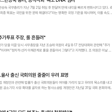
성숙 국무총리가 지난 7월 2일 취임 후 한달여 만에 내각을 빠르게 변화시키고 있다. 4
“최종 목표는 국민을 위한 문제 해결이다”라는 명확한 국정 기준을 제시하며, 이를 속도 
 열린 취임식에서 “국민주권정부 국정의 기준은
5200만 주권자의 목소리를 무겁게 받아들여서, 당면한 민생현안
추가투표 주장, 룰 흔들려"
가 당을 이끌 당시 사무총장을 지낸 조승래 의원이 4일 8·17 전당대회와 관련해 "추가
 "정치적·선거 이해관계로 룰을 흔들어서 그렇다"고 지적했다. 조 의원은 이날 페
특히 그는 △선호투표제 △피선거권 예외 적용 △순회경선 스케줄과 전당대회 장소에 대
항의 △추가 투표 요구가 불공정하다고 평가했다. 사실상 친명(이재명)계 후보들을 겨냥한 것으로 보인다. 일각에서
…율사 출신 국회의원 줄줄이 우려 표명
법 개정안과 관련해 법률가 출신 국회의원들이 여야를 가리지 않고 우려의 목소리를 내고
법원 공소기각 사유 확대를 골자로 하는 형사소송법 개정안은 지난달 31일 국회 본회의에
0월 시행된다. 국민의힘 정책위원회는 이날 국회에서 판사 출신 나
의원과 공동으로 '검찰 보완수사권 폐지·공소기각 조항의 위헌성과 대통령 재의요구권 행