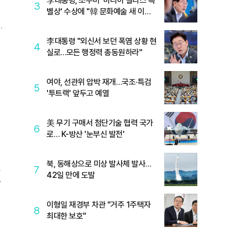
李대통령, 조수미 '마리아 칼라스 특
3
별상' 수상에 "韓 문화예술 새 이정
표"
있
李대통령 "외신서 보던 폭염 상황 현
4
실로…모든 행정력 총동원하라"
여야, 선관위 압박 재개…국조·특검
5
'투트랙' 앞두고 예열
한
美 무기 구매서 첨단기술 협력 국가
6
로… K-방산 '눈부신 발전'
북, 동해상으로 미상 발사체 발사…
7
42일 만에 도발
사
이형일 재경부 차관 "거주 1주택자
8
최대한 보호"