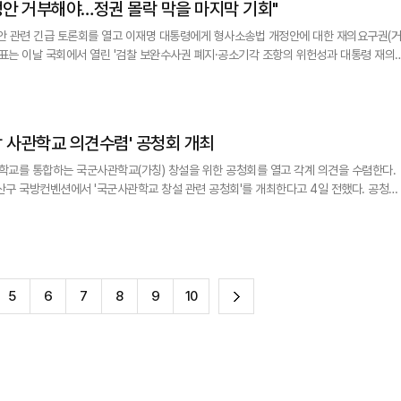
정안 거부해야…정권 몰락 막을 마지막 기회"
안 관련 긴급 토론회를 열고 이재명 대통령에게 형사소송법 개정안에 대한 재의요구권(거
참석해 "공소기각 사유를 추가해 이 대통령의 죄를 지운다면 국민들은 이제 이재명 정권을
지우기 시작할 것"이라고 경고했다. 장 대표는 최근 '부산 돌려차기 사건' 피해자 김진주(가명)씨가 이 대통
통합 사관학교 의견수렴' 공청회 개최
관학교를 통합하는 국군사관학교(가칭) 창설을 위한 공청회를 열고 각계 의견을 수렴한다.
산구 국방컨벤션에서 '국군사관학교 창설 관련 공청회'를 개최한다고 4일 전했다. 공청회
개한 국군사관학교 창설 기본계획을 설명한 뒤 전문가들이 국군사관학교 창설 필요성 및
창설 방안에 대해 토의하며, 일반 참여자들과의 질의응답도 이뤄진다. 국방부는 국군사관학교 창설 찬성·반대 측
다
5
6
7
8
9
10
음