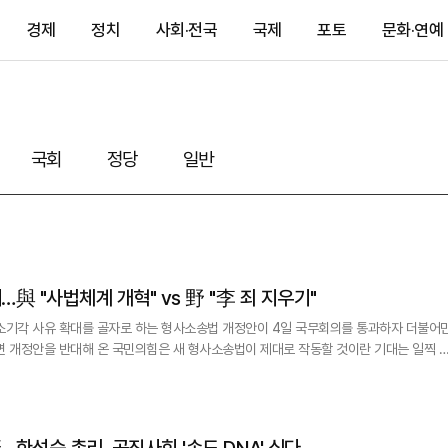
경제
정치
사회·전국
국제
포토
문화·연예
국회
정당
일반
與 "사법체계 개혁" vs 野 "李 죄 지우기"
소기각 사유 확대를 골자로 하는 형사소송법 개정안이 4일 국무회의를 통과하자 더불어
면 개정안을 반대해 온 국민의힘은 새 형사소송법이 제대로 작동할 것이란 기대는 일찍 
을 명확히
했다"며 "범죄 피해자의 권리를 더욱 두텁게 보호하기 위한 형사사법체계 개혁"이라고 밝
한성숙 총리, 공직사회 '속도 DNA' 심다