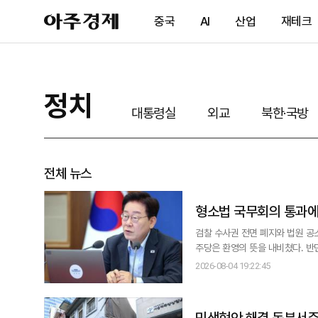
아
중국
AI
산업
재테크
주
경
제
정치
대통령실
외교
북한·국방
전체 뉴스
형소법 국무회의 통과에…
검찰 수사권 전면 폐지와 법원 공
주당은 환영의 뜻을 내비쳤다. 반
리는 게 좋다며 날선 반응을 보였다. 박해철 민주당 대변인은 이날 서면브리핑을 통해 "이번 개정은 경찰의 책임
2026-08-04 19:22:45
하고 기관 간 협력과 견제를 강화
혔
민생현안 해결 동분서주…