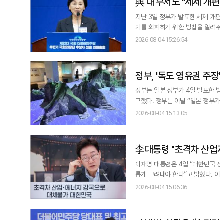
與 내부서도 "세제 개편
지난 3일 정부가 발표한 세제 개
기를 회피하기 위한 방법을 알려주고 있다"며 
는 남인순 국회 부의장은 4일 페
2026-08-04 15:26:54
정부, '독도 영유권 주장
정부는 일본 정부가 4일 발표한 
구했다. 정부는 이날 “일본 정부가 발표한 방위백서를 통해 역사적·지리적·국제법적으로 명백한 우리 고유의 영토인 독도에
대해 부당한 영유권 주장을 되풀이한 
2026-08-04 15:13:05
“일본 정부의 부당한 주장이 독도
李대통령 "초격차 산업지
이재명 대통령은 4일 “대한민국 
롭게 그려내야 한다”고 밝혔다. 이 대통령은 이날 오후 청와대 영빈관에서 열린 ‘국민과 함께하는 두 번째 업무보고’ 모두발
언에서 “모든 지방이 저마다의 산
2026-08-04 15:06:36