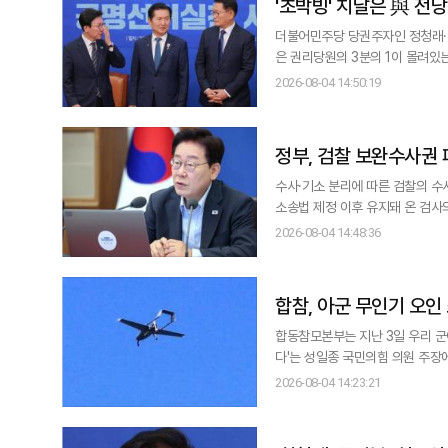
'초박빙' 치달은 與 전
더불어민주당 당권주자인 정청래·김
은 권리당원의 3분의 1이 몰려있
정 후보는 이날 오전 전남 광주의
2026-08-04 14:50:19
담회를 통해 호남에서의 지지를 
담회에서
정부, 검찰 보완수사권 
수사·기소 분리에 따른 검찰의 수
소송법 제정 이후 유지돼 온 검사의
분은 경찰이 접수한다. 정부는 국회의 입법 결정을 수용하는 대신 경찰의 수사권 독점과 비대화를 막기 위한 후속 제도 정비
2026-08-04 14:48:36
에 착수할 방침이다. 이재명 대통령은 4일 청와대에서 주재한 국무회의에서 형사소송법 개정안에 대해 “위헌이나 집행 불
능,
합참, 아군 무인기 오인
합동참모본부는 지난 3일 우리 군
다'는 성일종 국민의힘 의원 주장에 
날 오후 문자공지를 통해 "3일 
2026-08-04 14:23:21