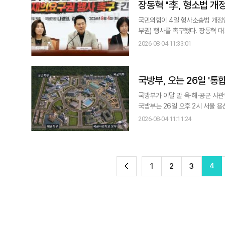
장동혁 "李, 형소법 개
국민의힘이 4일 형사소송법 개정
부권) 행사를 촉구했다. 장동혁 대표는 이날 국회에서 열린 '검찰 보완수사권 폐지·공소기각 조항의 위헌성과 대통령 재의요
구권 행사 촉구 긴급 토론회'에 
2026-08-04 11:33:01
국방부, 오는 26일 '
국방부가 이달 말 육·해·공군 사
국방부는 26일 오후 2시 서울 용
에서는 국방부가 지난달 16일 공
2026-08-04 11:11:24
전
4
1
2
3
이
TOP