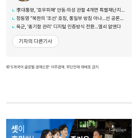
李대통령, '호우피해' 안동·의성 관할 4개면 특별재난지역 선포
정동영 "북한의 '조선' 호칭, 통일부 방침 아냐...선 공론화 먼저"
육군, '총기함 관리' 디지털 인증방식 전환…열쇠 없앤다
기자의 다른기사
©'5개국어 글로벌 경제신문' 아주경제. 무단전재·재배포 금지