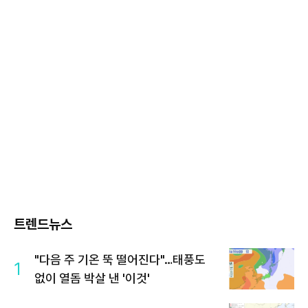
트렌드뉴스
"다음 주 기온 뚝 떨어진다"…태풍도
1
없이 열돔 박살 낸 '이것'