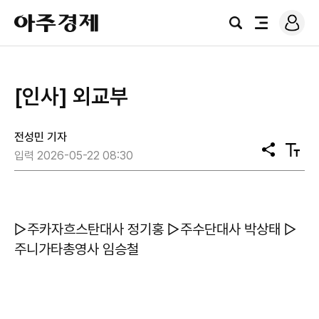
로
아
그
검
전
주
인
색
체
경
메
제
뉴
[인사] 외교부
전성민 기자
공
텍
입력 2026-05-22 08:30
유
스
트
크
기
▷주카자흐스탄대사 정기홍 ▷주수단대사 박상태 ▷
주니가타총영사 임승철