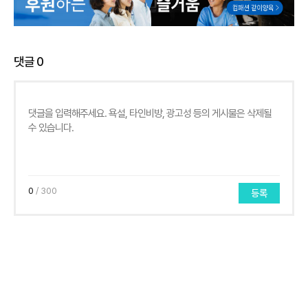
댓글
0
0
/ 300
등록