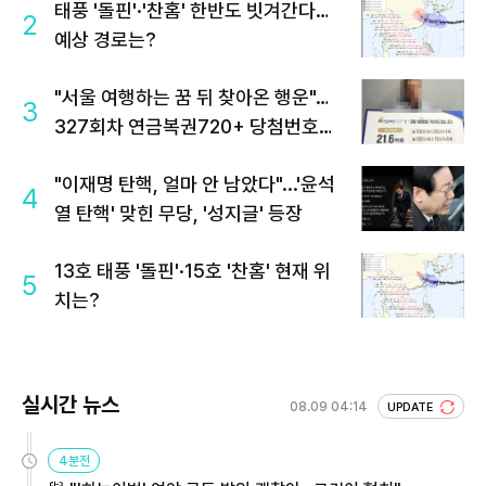
태풍 '돌핀'·'찬홈' 한반도 빗겨간다…
2
예상 경로는?
"서울 여행하는 꿈 뒤 찾아온 행운"…
3
327회차 연금복권720+ 당첨번호조
회 주목
"이재명 탄핵, 얼마 안 남았다"...'윤석
4
열 탄핵' 맞힌 무당, '성지글' 등장
13호 태풍 '돌핀'·15호 '찬홈' 현재 위
5
치는?
실시간 뉴스
08.09 04:14
UPDATE
4분전