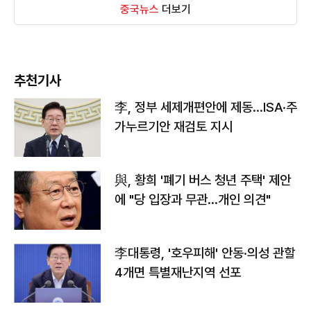
중국뉴스
더보기
추천기사
李, 정부 세제개편안에 제동…ISA·주
가누르기안 재검토 지시
與, 황희 '폐기 버스 청년 주택' 제안
에 "당 입장과 무관…개인 의견"
李대통령, '호우피해' 안동·의성 관할
4개면 특별재난지역 선포