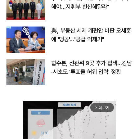
해야…지휘부 헌신해달라"
與, 부동산 세제 개편안 비판 오세훈
에 '맹공'…"공급 억제기"
합수본, 선관위 9곳 추가 압색…강남
·서초도 '투표율 허위 입력' 정황
더보기
arrow_forward_ios