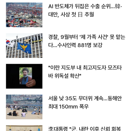
AI 반도체가 뒤집은 수출 순위…韓·
대만, 사상 첫 日 추월
경찰, 9월부터 '제 가족 사건' 못 맡는
다…수사인력 881명 보강
"이란 지도부 내 최고지도자 모즈타
바 위독설 확산"
서울 낮 35도 무더위 계속…동해안
최대 150㎜ 폭우
李대통령 "군, 내란 이후 신뢰 회복