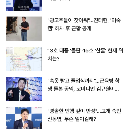
"광고주들이 찾아줘"…진태현, '이숙
캠' 하차 후 근황 공개
13호 태풍 '돌핀'·15호 '찬홈' 현재 위
치는?
"속옷 빨고 졸업식까지"…근육병 학
생 돌본 공익, 코미디언 김규원이었
다
"경솔한 언행 깊이 반성"…고개 숙인
신동엽, 무슨 일이길래?