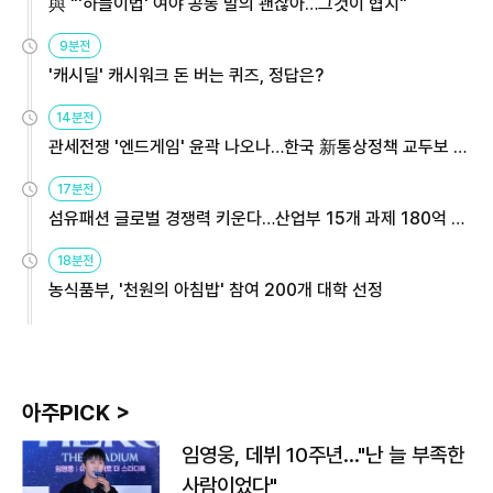
與 "'하늘이법' 여야 공동 발의 괜찮아…그것이 협치"
9분전
'캐시딜' 캐시워크 돈 버는 퀴즈, 정답은?
14분전
관세전쟁 '엔드게임' 윤곽 나오나…한국 新통상정책 교두보 활
용해야
17분전
섬유패션 글로벌 경쟁력 키운다…산업부 15개 과제 180억 지
원
18분전
농식품부, '천원의 아침밥' 참여 200개 대학 선정
아주PICK >
임영웅, 데뷔 10주년…"난 늘 부족한
사람이었다"