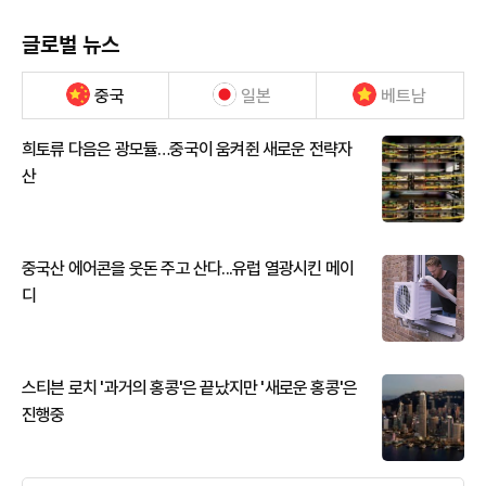
글로벌 뉴스
중국
일본
베트남
희토류 다음은 광모듈…중국이 움켜쥔 새로운 전략자
산
중국산 에어콘을 웃돈 주고 산다...유럽 열광시킨 메이
디
스티븐 로치 '과거의 홍콩'은 끝났지만 '새로운 홍콩'은
진행중