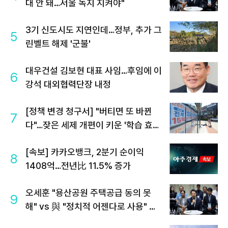
대 안 돼…서울 녹지 지켜야"
3기 신도시도 지연인데…정부, 추가 그
5
린벨트 해제 '군불'
대우건설 김보현 대표 사임…후임에 이
6
강석 대외협력단장 내정
[정책 변경 청구서] "버티면 또 바뀐
7
다"…잦은 세제 개편이 키운 '학습 효
과'
[속보] 카카오뱅크, 2분기 순이익
8
1408억…전년比 11.5% 증가
오세훈 "용산공원 주택공급 동의 못
9
해" vs 與 "정치적 어젠다로 사용" 맞
불