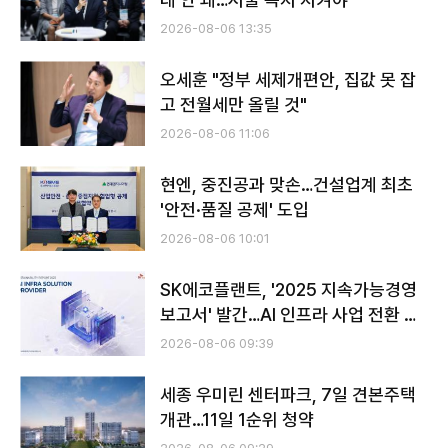
2026-08-06 13:35
오세훈 "정부 세제개편안, 집값 못 잡
고 전월세만 올릴 것"
2026-08-06 11:06
현엔, 중진공과 맞손…건설업계 최초
'안전·품질 공제' 도입
2026-08-06 10:01
SK에코플랜트, '2025 지속가능경영
보고서' 발간…AI 인프라 사업 전환 성
과 조명
2026-08-06 09:39
​​​​​​​세종 우미린 센터파크, 7일 견본주택
개관…11일 1순위 청약