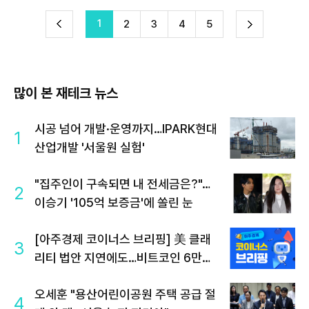
1
다
2
3
4
5
이
음
많이 본 재테크 뉴스
시공 넘어 개발·운영까지…IPARK현대
1
산업개발 '서울원 실험'
"집주인이 구속되면 내 전세금은?"…
2
이승기 '105억 보증금'에 쏠린 눈
[아주경제 코이너스 브리핑] 美 클래
3
리티 법안 지연에도…비트코인 6만
4500달러로 상승
오세훈 "용산어린이공원 주택 공급 절
4