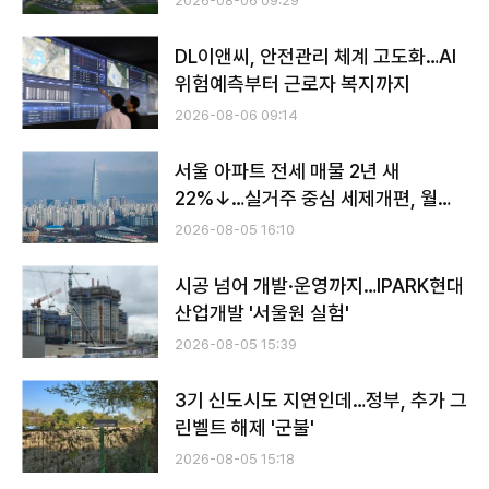
2026-08-06 09:29
DL이앤씨, 안전관리 체계 고도화…AI
위험예측부터 근로자 복지까지
2026-08-06 09:14
서울 아파트 전세 매물 2년 새
22%↓…실거주 중심 세제개편, 월세
화 부추기나
2026-08-05 16:10
시공 넘어 개발·운영까지…IPARK현대
산업개발 '서울원 실험'
2026-08-05 15:39
3기 신도시도 지연인데…정부, 추가 그
린벨트 해제 '군불'
2026-08-05 15:18
전