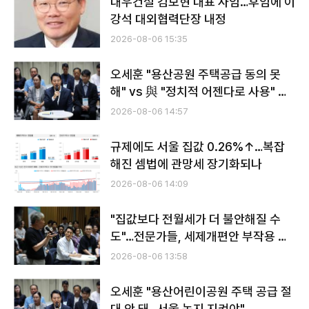
대우건설 김보현 대표 사임…후임에 이
강석 대외협력단장 내정
2026-08-06 15:35
오세훈 "용산공원 주택공급 동의 못
해" vs 與 "정치적 어젠다로 사용" 맞
불
2026-08-06 14:57
규제에도 서울 집값 0.26%↑…복잡
해진 셈법에 관망세 장기화되나
2026-08-06 14:09
"집값보다 전월세가 더 불안해질 수
도"…전문가들, 세제개편안 부작용 우
려
2026-08-06 13:58
오세훈 "용산어린이공원 주택 공급 절
대 안 돼…서울 녹지 지켜야"