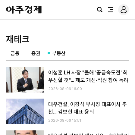
로
아
그
검
전
주
인
색
체
경
메
제
뉴
재테크
금융
증권
부동산
이성훈 LH 사장 "올해 '공급속도전' 최
우선할 것"… 제도 개선·직원 참여 독려
2026-08-06 16:00
대우건설, 이강석 부사장 대표이사 추
천… 김보현 대표 용퇴
2026-08-06 15:51