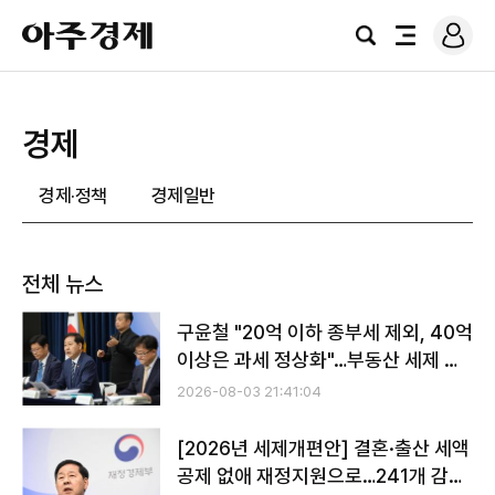
로
아
그
검
전
주
인
색
체
경
메
제
뉴
경제
경제·정책
경제일반
전체 뉴스
구윤철 "20억 이하 종부세 제외, 40억
이상은 과세 정상화"…부동산 세제 대
전환
2026-08-03 21:41:04
[2026년 세제개편안] 결혼·출산 세액
공제 없애 재정지원으로…241개 감면