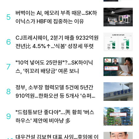
버벅이는 AI, 메모리 부족 때문…SK하
5
이닉스가 HBF에 집중하는 이유
CJ프레시웨이, 2분기 매출 9232억원
6
전년比 4.5%↑…'식봄' 성장세 뚜렷
"10억 넣어도 25만원"?…SK하이닉
7
스, '쥐꼬리 배당금' 여론 보니
정부, 소부장 협력모델 5건에 5년간
8
910억원…한화오션 등 5개사 '슈퍼
을' 선정
"드럼통보단 좋다야"...輿 황희 '버스
9
하우스' 제안에 비아냥 多
대우건설 김보현 대표 사임…후임에 이