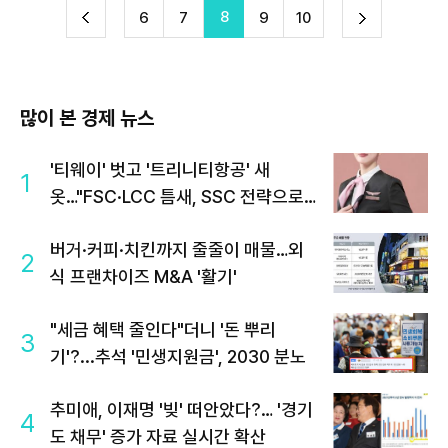
8
다
6
7
9
10
이
음
많이 본 경제 뉴스
'티웨이' 벗고 '트리니티항공' 새
1
옷…"FSC·LCC 틈새, SSC 전략으로
공략"
버거·커피·치킨까지 줄줄이 매물…외
2
식 프랜차이즈 M&A '활기'
"세금 혜택 줄인다"더니 '돈 뿌리
3
기'?...추석 '민생지원금', 2030 분노
추미애, 이재명 '빚' 떠안았다?… '경기
4
도 채무' 증가 자료 실시간 확산