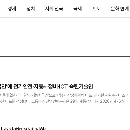
경제
정치
사회·전국
국제
포토
문화·연예
국인'에 전기안전·자동차정비·ICT 숙련기술인
올해 2분기 '이달의 기능한국인'으로 박봉서 삼성파워텍 대표, 진기철 서원주서비스 기
단은 29일 세종청사에서 2026년 4~6월 이
·중견기업 대표 3명에게 증서를 수여했다. 이달의 기능한국인은 산업현장에
 기술인재의 귀감이 되는 숙련기술인을 선정하는 제도다. 2006년 8월부터 매월 선정
 주가 하방압력 제한"