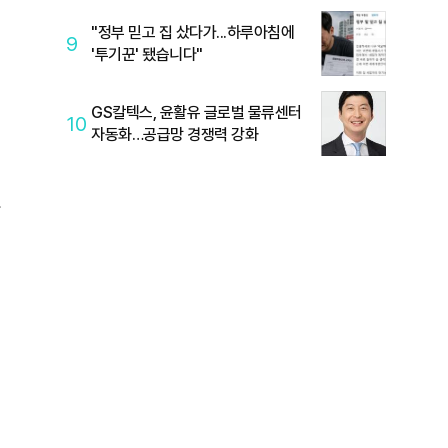
"정부 믿고 집 샀다가...하루아침에
9
'투기꾼' 됐습니다"
GS칼텍스, 윤활유 글로벌 물류센터
10
자동화…공급망 경쟁력 강화