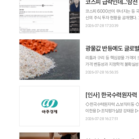
코스피 급락인데...'삼전 
코스피 6000선이 무너지는 등 
신의 주식 투자 현황을 공개했다. 28일 침착맨은 '삼전27층 하이닉스196층 현대차57층 거주민의 화요일 평화로운 하
루'라는 제목의 유튜브 라이브 방송을 진행했다. 이날 그는 "삼성전자 27층, 하이닉스 1
2026-07-28 17:20:39
광물값 반등에도 글로벌
리튬과 구리 등 핵심광물 가격이 
가격 변동성과 지정학적 불확실성이
심광물 수입 의존도가 높은 우리
2026-07-28 16:56:35
침해야 한다는 지적이 나온다. 28일 국제에너지기구(IEA)의 '글로벌 핵심광물 전망 2026'에 따르면 핵심광물 가격은 공급
여건이 빠듯
[인사] 한국수력원자력
◇한국수력원자력 △보직이동 ◇본사 ▷감사실장 이희재 ▷방사선환경처장 한승혁 ▷기획처장 안형준 ▷상생협력처장
이한용 ▷조직평가실장 강태윤 ▷
영실장 최준녕 ▷발전처장 김덕
2026-07-28 16:27:51
장 조정래 ▷설비개선처장 최진