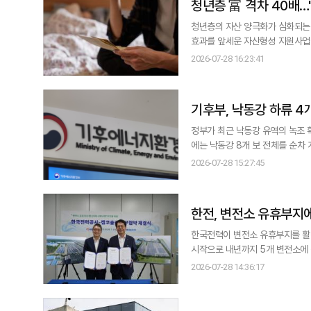
청년층 富 격차 40배
청년층의 자산 양극화가 심화되는
효과를 앞세운 자산형성 지원사업
잇따른다. 28일 국회입법조사처의 '청년 자산형성 지원사업은 취약청년에게 어떤 의미인가' 보고서에 따르면 청년가구의
2026-07-28 16:23:41
자산 상위 20%와 하위 20%의 평균 순자산
계금융복지조사 마이크로데
기후부, 낙동강 하류 4
정부가 최근 낙동강 유역의 녹조 
에는 낙동강 8개 보 전체를 순차 개방하는 방안도 추진할 계
강정고령보와 달성보, 합천창녕보, 창녕
2026-07-28 15:27:45
계절관리제(5월15일~10월15일
국립환경과학원의 시나리오 분
한전, 변전소 유휴부지에 
한국전력이 변전소 유휴부지를 활
시작으로 내년까지 5개 변전소에 
이다. 한국전력은 28일 경기 안산 반월변전소에서 켑코솔라와 변전소 유휴부지 에너지화 시범사업 추진을 위한 업무협약
2026-07-28 14:36:17
(MOU)을 체결했다고 밝혔다. 이번 사업은 태양광 발전설비 설치가 가능한 변전소 유휴부지를 한전이 발굴해 임대하고 켑
코솔라가 해당 부지에 설비를 설치