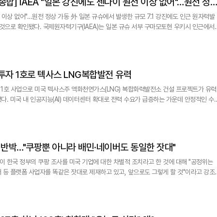
종합] IAEA "일본 강진에도 센다이 원전 이상 없어"…원전 정
 外 일본 규슈에서 발생한 규모 7.1 강진에도 인근 원자력발
일본 규슈 서부 구마모토현 우키시 인근에서
 일본 원자력규제위원회(NRA)로부터 센다이 원전에 피해나 안전상 문제가 없다는 보고를 
밝혔다. IAEA는 이날 엑스(X·옛 트위터)를 통해 "일본 원자력규제위원회는 진앙에서 약 100㎞ 떨어진 센
미투자 1호로 텍사스 LNG복합발전 유력
자 1호 사업으로 미국 텍사스주 액화천연가스(LNG) 복합화력발전소 건설 프로젝트가 유력
다. 미국 내 인공지능(AI) 데이터센터 확대로 전력 수요가 급증하는 가운데 안정적인 수
때문이다. 28일 업계에 따르면 정부는 텍사스주 엔시날에 총사업
규모의 6GW급 가스복합발전소를 건설하는 방안을 미국 측과 협의하고 있는 것으로 알려졌다
 반박…"쿠팡뿐 아니라 배민·네이버도 동일한 잣대"
 한국 정부의 쿠팡 조사를 미국 기업에 대한 차별적 조치라고 한 것에 대해 "공정위는
 등 플랫폼 사업자를 똑같은 잣대로 제재하고 있고, 앞으로도 그렇게 할 것"이라고 강조
는 사건은 지난해 개인정보 유출 사고와 관계없이 이전부터 조사해 온 사안이 많다"며 이같이 말했다. 이어 "공정위