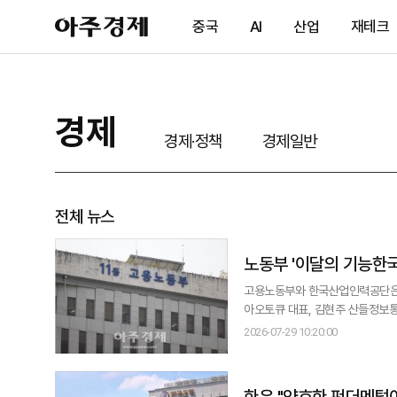
아
중국
AI
산업
재테크
주
경
제
경제
경제·정책
경제일반
전체 뉴스
노동부 '이달의 기능한
고용노동부와 한국산업인력공단은 
아오토큐 대표, 김현주 산들정보통신 대표를 선정했다. 노동부와 산업인력공
달의 기능한국인 시상식과 간담회를 열고 중소
2026-07-29 10:20:00
서 탁월한 기술력을 보유하고 청년
왔으며, 이번 선정자를
한은 "양호한 펀더멘털이