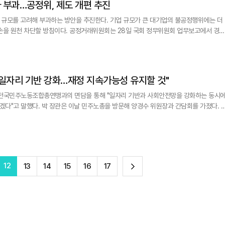
 부과…공정위, 제도 개편 추진
 규모를 고려해 부과하는 방안을 추진한다. 기업 규모가 큰 대기업의 불공정행위에는 더
거래위원회는 28일 국회 정무위원회 업무보고에서 경제
억지력 확보에 미흡하다고 판단하고 과
. 과징금 상한을 상향 조정하고 산정시 기업 규모를 고려하는 등 현행 과징금 부과 체계
"일자리 기반 강화…재정 지속가능성 유지할 것"
 전국민주노동조합총연맹과의 면담을 통해 "일자리 기반과 사회안전망을 강화하는 동시
해 양경수 위원장과 간담회를 가졌다. 이
노총 위원장과 처음 이뤄진 회담으로 민주노총 측의 요청으로 진행됐다. 앞서 박 장관은 
과 면담을 진행한 바 있다. 이번 면담에서는 2027년도 예산안 편성을
12
다
13
14
15
16
17
음