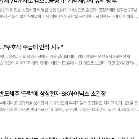
업체 74개사로 감소…공정위 "계약체결시 유의 당부"
폐업을 신청하면서 영업 중인 업체가 74곳으로 줄었다. 공정거래위원회는 29일
2분기 선불식 할부거래업체 주요 정보 변경 사항'을 공개했다. 공정위는 소비자 피해를 예
 정보 변경 현황을 공개하고 있다. 공정위에 따르면 선불식 할부거래업체
 각각 지난 5월과 6월 폐업을 신청했다. 이들 업체의 폐업 신청은 2분기에 이뤄졌으나
락…"우호적 수급에 안착 시도"
 9시 29분 현재
은 남아 있는 상태다. 국제유가는 급락세를 이어갔다. 9월 인도분
럴당 84.09달러를 기록했다. 9월 인도분 미국 서부텍사스산원유(WTI) 선물은 배럴당
 반도체주 '급락'에 삼성전자·SK하이닉스 초긴장
에 가까운 급락세를 보이면서 국내 반도체 투자자들의 긴장감도 커지고 있다. 28일 온
 시황에 따르면 샌디스크는 16.59%, 웨스턴디지털은 14.52%, 델은 14.35%, 마이
램리서치는 10.56%, AMD는 10.32% 각각 하락한 것으로 나타났다. 반도체 대표 종목
29일 삼성전자와 SK하이닉스 주가에도 충격이 이어질 수 있다는 우려가 확산되고 있다.
K하이닉