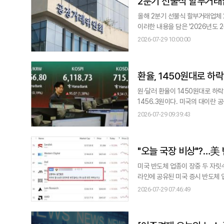
2분기 선불식 할부거래
올해 2분기 선불식 할부거래업체 2곳이 
이러한 내용을 담은 '2026년도 
방하기 위해 매 분기 선불식 할부거래업자의 주요
2026-07-29 10:00:00
인 대노복지사업단, 아가페라이프가
실제 폐업 처리는 3
환율, 1450원대로 하
원·달러 환율이 1450원대로 하락했다. 29일 서울 외환시장에서 미국 달러화 대비 원화 환율은 오전
1456.3원이다. 미국의 대이란 공습 중단이 이어지고 대화 재개에 대한 낙관론에 내린 것으로 보인다. 다만 28일(현지시간)
이란이 중동지역 미군기지를 기습 공격하면서 불확실성
2026-07-29 09:39:43
브렌트유 선물은 4.83% 내린 배
79.26달러로 4.06% 내렸다.
"오늘 국장 비상"?…美
미국 반도체 업종이 장중 두 자릿수
라인에 공유된 미국 증시 반도체 업종
크론은 11.65%, 마벨은 10.98%, 
2026-07-29 07:46:49
들이 일제히 큰 폭으로 밀리면서 
특히 투자자들은 이날 예정된 S