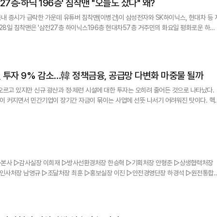
27층·하닉 196층' 침착맨 "오늘도 샀다" 왜?
국내 증시가 급락한 가운데 유튜버 침착맨(이병건)이 삼성전자와 SK하이닉스, 현대차 등 
96층, 현대차 57층"이라며 "뇌동매
매한 건 아니다. 오늘도 사실 샀다. 10% 이상 빠졌으니까 당연히 사야 하는 것 아니냐"고 반문했다. 이어 "왜 뇌동매매
 투자 9% 감소…韓 정책금융, 공급망 다변화 마중물 될까
오르고 있지만 신규 광산과 정·제련 시설에 대한 투자는 오히려 줄어든 것으로 나타났다.
 커지면서 민간기업이 장기간 자금이 묶이는 사업에 선뜻 나서기 어려워진 탓이다. 핵
나라가 정책금융을 통해 민간의 투자 위험을 실질적으로 낮추고 대체 공급망 확보를 뒷받
인사처장 남영규 ▷조달처장 최훈 ▷홍보실장 이진 ▷안전경영단장 하경석 ▷원전통합
헌 ▷규제협력처장 양승태 ▷원전사후관리처장 김병직 ▷연료실장 정윤창 ▷엔지니어링
혁 ▷구조기술처장 송창국 ▷원전건설처장 전광옥 ▷원전건설기술처장 김장곤 ▷양수건
처장 서용관 ▷수력처장 김시영 ◇고리원자력본부 ▷대외협력처장 전혜