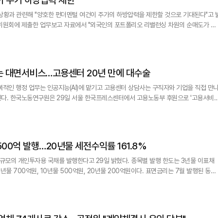
상황과 관련해 "양호한 펀더멘털 여건이 주가의 하방압력을 제한할 것으로 기대된다"고 
영업이익 전망 등이 하방 압력을 제한할 수 있을 것"이라고 전망했다. 한은은 "특히 5
매도가 집중되고 레버리지 투자도 늘어나면서 주가가 큰 폭으로 등락했다"고 판단했
사는 대면서비스…고용센터 20년 만에 대수술
복적인 행정 업무는 인공지능(AI)에 맡기고 고용센터 상담사는 구직자와 기업을 직접 만
 '고용서비스
한 내용을 담은 '국가 고용서비스 제공 혁신방안'을 발표했다. 이번 토론회는 국가 고용서
하고 전문가 의견을 구체화해 현장 실행력을 높이기 위해 마련됐다. 최근 AI의 급속한
500억 발행…20년물 세전수익률 161.8%
투자용 국채를 발행한다고 29일 밝혔다. 종목별 발행 한도는 3년물 이표채
0억원, 10년물 500억원, 20년물 200억원이다. 표면금리는 7월 발행된 동일
3년물은 연 3.765%, 5년물은 4.165%, 10년물은 4.255%, 20년물은 4.530%
도 가산금리를 부여하