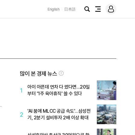
로
English
日本語
그
검
전
인
색
체
메
뉴
많이 본 경제 뉴스
아이 아픈데 연차 다 썼다면…20일
1
부터 '1주 육아휴직' 쓸 수 있다
'AI 붐에 MLCC 공급 속도'…삼성전
2
기, 2분기 설비투자 2배 이상 확대
해