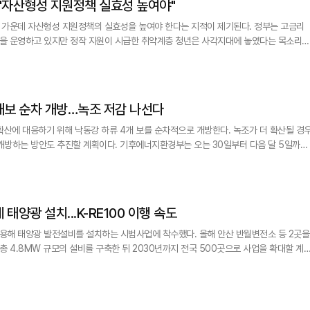
…"자산형성 지원정책 실효성 높여야"
 가운데 자산형성 지원정책의 실효성을 높여야 한다는 지적이 제기된다. 정부는 고금리
을 운영하고 있지만 정작 지원이 시급한 취약계층 청년은 사각지대에 놓였다는 목소리도
 격차는 40.4배에 달하는 것으로 나타났다. 입법조사처는 국가데이터처의 가
개보 순차 개방…녹조 저감 나선다
확산에 대응하기 위해 낙동강 하류 4개 보를 순차적으로 개방한다. 녹조가 더 확산될 경
획이다. 기후에너지환경부는 오는 30일부터 다음 달 5일까지
함안보 등 낙동강 하류 4개 보를 순차 개방한다고 28일 밝혔다. 이번 조치는 녹조
)와 연계해 녹조가 집중적으로 발생하는 낙동강 하류 구간의 녹조를 저감하기 위한 것이다
태양광 설치...K-RE100 이행 속도
용해 태양광 발전설비를 설치하는 시범사업에 착수했다. 올해 안산 반월변전소 등 2곳을
총 4.8MW 규모의 설비를 구축한 뒤 2030년까지 전국 500곳으로 사업을 확대할 계
&mid