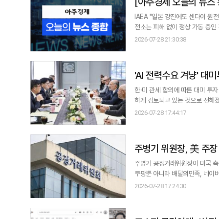
[아주경제 오늘의 뉴스 
가동 外
IAEA "일본 강진에도 센다이 원전 이상 없어"…원전 정상 가동
전소는 피해 없이 정상 가동 중인 것으로 확인됐다. 국제원자력기구(IAEA)는 
발생한 규모 7.1 지진과 관련해
2026-07-28 21:30:38
았다고 28일 
'AI 전력수요 겨냥' 대
한·미 관세 합의에 따른 대미 투
하게 검토되고 있는 것으로 전해졌
을 확보할 수 있는 만큼 '상업적 합리성'을 확보할 수 있기 
2026-07-28 17:44:17
비 198억 달러(약 29조원) 
앞서 한국은
주병기 위원장, 美 주장
주병기 공정거래위원장이 미국 측이
쿠팡뿐 아니라 배달의민족, 네이버
했다. 주 위원장은 28일 국회에서 열린 22대 국회 후반기 첫 정무위원회 전체회의에서 "쿠팡과 관련해 공정위가 다루고 있
2026-07-28 17:24:30