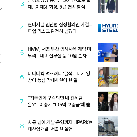
삼성호암상 총상금 30억원으로 확
3
대…이재용 회장, 5년 연속 참석
밝
현대제철 임단협 잠정합의안 가결...
4
파업 리스크 완전히 넘겼다
HMM, 서면 부산 임시사옥 계약 마
5
나
무리…대표 집무실 등 10월 순차 이
전
비
바나나킥 먹으려다 '긁적'…아기 영
6
상에 농심 막내사원이 한 일
"집주인이 구속되면 내 전세금
7
은?"…이승기 '105억 보증금'에 쏠
린 눈
시공 넘어 개발·운영까지…IPARK현
8
대산업개발 '서울원 실험'