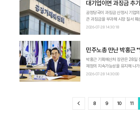
대기업이면 과징금 추가
공정당국이 과징금 산정시 기업의
큰 과징금을 부과해 시장 질서 훼손을 원천 차단할 방침이다. 공정
적 제재의 실효성을 높이겠다며 이 같이 밝혔다. 공정위는 현재 관련 법규가 법위반 
2026-07-28 14:30:18
징금 제도 개선을 추진하기로 했다
전면 개편할 계획이다.
민주노총 만난 박홍근 
박홍근 기획예산처 장관은 28일
재정의 지속가능성을 유지해 나가겠다"고 말했다. 박 장관은 이날 민주노총을 방문
번 면담은 기획처 출범 이후 민주
2026-07-28 14:30:00
난 20일 한국노동조합총연맹을 방문, 김동명 위원장
비롯해 중장기 국
전
8
9
10
11
이
TOP