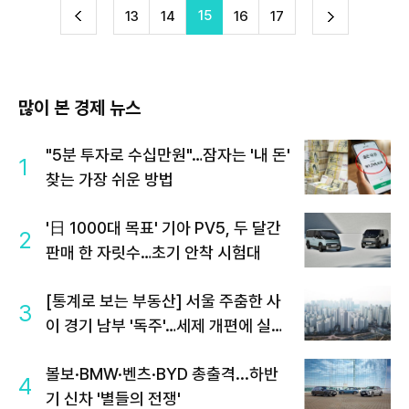
15
다
13
14
16
17
이
음
많이 본 경제 뉴스
"5분 투자로 수십만원"…잠자는 '내 돈'
1
찾는 가장 쉬운 방법
'日 1000대 목표' 기아 PV5, 두 달간
2
판매 한 자릿수…초기 안착 시험대
[통계로 보는 부동산] 서울 주춤한 사
3
이 경기 남부 '독주'…세제 개편에 실수
요 이동 빨라지나
볼보·BMW·벤츠·BYD 총출격...하반
4
기 신차 '별들의 전쟁'