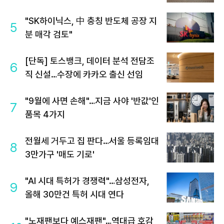
"SK하이닉스, 中 충칭 반도체 공장 지
5
분 매각 검토"
[단독] 토스뱅크, 데이터 분석 전담조
6
직 신설…수장에 카카오 출신 선임
"9월에 사면 손해"…지금 사야 '반값'인
7
품목 4가지
전월세 거두고 집 판다…서울 등록임대
8
3만가구 '매도 기로'
"AI 시대 특허가 경쟁력"…삼성전자,
9
올해 30만건 특허 시대 연다
"노재팬보다 예스재팬"…역대급 호감