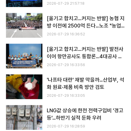
자금 20% 제한 검토 外
2026-07-29 21:57:18
[옮기고 합치고…커지는 반발] 농협 지
방 이전에 2500억 든다…노조 "농업
인 지원 축소 불가피"
2026-07-29 16:36:52
[옮기고 합치고…커지는 반발] 발전사
이어 항만공사도 통합론…4대공사 노
조 "경쟁력 약화 불 보듯"
2026-07-29 16:33:56
'나프타 대란' 재발 막을까…산업부, 석
화 원료·제품 비축 방안 검토
2026-07-29 16:33:05
LNG값 상승에 한전 전력구입비 '경고
등'…하반기 실적 둔화 우려
2026-07-29 16:28:59