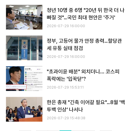
청년 10명 중 6명 "20년 뒤 한국 더 나
빠질 것"…국민 최대 현안은 '주거'
2026-07-29 16:00:00
정부, 고등어 물가 안정 총력…할당관
세 유통 실태 점검
2026-07-29 16:00:00
"초과이윤 배분" 외치더니... 코스피
폭락에는 '입꾹닫'?
2026-07-29 15:53:11
한은 총재 "긴축 이어갈 필요"…8월 '백
투백 인상' 나서나
2026-07-29 15:48:38
전