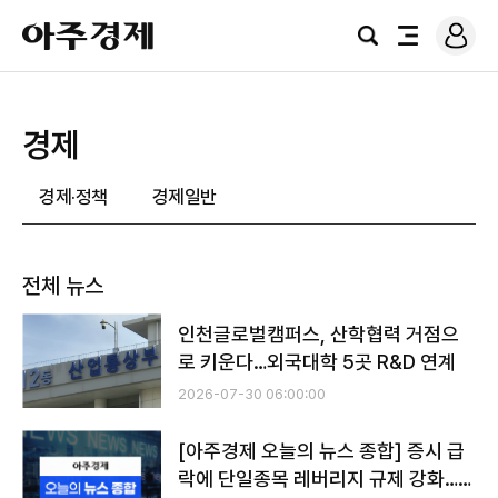
로
아
그
검
전
주
인
색
체
경
메
제
뉴
경제
경제·정책
경제일반
전체 뉴스
인천글로벌캠퍼스, 산학협력 거점으
로 키운다…외국대학 5곳 R&D 연계
2026-07-30 06:00:00
[아주경제 오늘의 뉴스 종합] 증시 급
락에 단일종목 레버리지 규제 강화…투