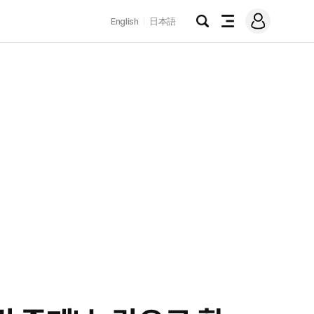
로
English
日本語
그
검
전
인
색
체
메
뉴