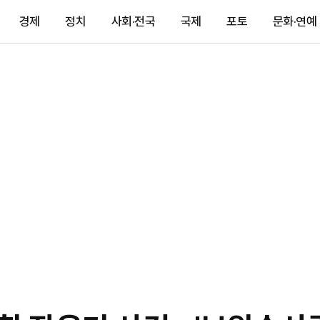
경제
정치
사회·전국
국제
포토
문화·연예