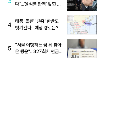
3
다"...'윤석열 탄핵' 맞힌 무
당, '성지글' 등장
태풍 '돌핀'·'찬홈' 한반도
4
빗겨간다…예상 경로는?
"서울 여행하는 꿈 뒤 찾아
5
온 행운"…327회차 연금
복권720+ 당첨번호조회
주목