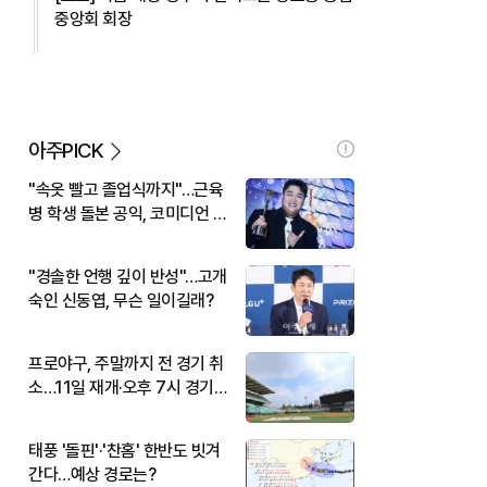
중앙회 회장
아주PICK
"속옷 빨고 졸업식까지"…근육
병 학생 돌본 공익, 코미디언 김
규원이었다
"경솔한 언행 깊이 반성"…고개
숙인 신동엽, 무슨 일이길래?
프로야구, 주말까지 전 경기 취
소…11일 재개·오후 7시 경기
시작
태풍 '돌핀'·'찬홈' 한반도 빗겨
간다…예상 경로는?