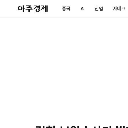
아
중국
AI
산업
재테크
주
경
제