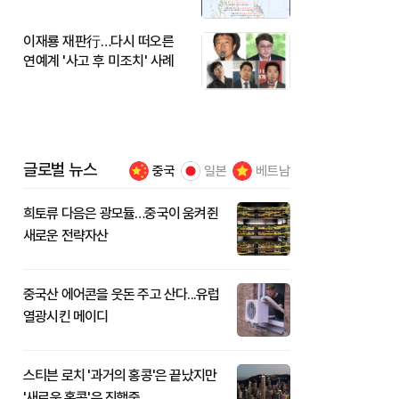
이재룡 재판行…다시 떠오른
연예계 '사고 후 미조치' 사례
글로벌 뉴스
중국
일본
베트남
희토류 다음은 광모듈…중국이 움켜쥔
새로운 전략자산
중국산 에어콘을 웃돈 주고 산다...유럽
열광시킨 메이디
스티븐 로치 '과거의 홍콩'은 끝났지만
'새로운 홍콩'은 진행중