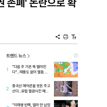
 존폐' 논란으로 확
공
프
텍
유
린
스
트
트
크
기
트렌드 뉴스
"다음 주 기온 뚝 떨어진
1
다"…태풍도 없이 열돔 박
살 낸 '이것'
중국산 에어콘을 웃돈 주고
2
산다...유럽 열광시킨 메이
디
"이재명 탄핵, 얼마 안 남았