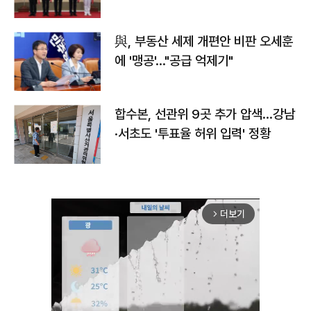
與, 부동산 세제 개편안 비판 오세훈
에 '맹공'…"공급 억제기"
합수본, 선관위 9곳 추가 압색…강남
·서초도 '투표율 허위 입력' 정황
더보기
arrow_forward_ios