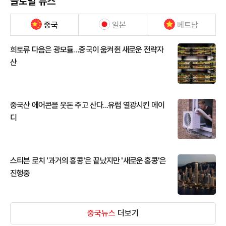
글로벌 뉴스
중국
일본
베트남
희토류 다음은 광모듈…중국이 움켜쥔 새로운 전략자
산
중국산 에어콘을 웃돈 주고 산다...유럽 열광시킨 메이
디
스티븐 로치 '과거의 홍콩'은 끝났지만 '새로운 홍콩'은
진행중
중국뉴스
더보기