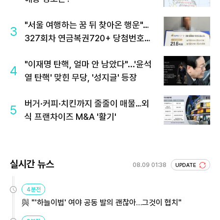
"서울 여행하는 꿈 뒤 찾아온 행운"…
3
327회차 연금복권720+ 당첨번호조
회 주목
"이재명 탄핵, 얼마 안 남았다"...'윤석
4
열 탄핵' 맞힌 무당, '성지글' 등장
버거·커피·치킨까지 줄줄이 매물…외
5
식 프랜차이즈 M&A '활기'
실시간 뉴스
08.09 01:38
UPDATE
4분전
與 "'하늘이법' 여야 공동 발의 괜찮아…그것이 협치"