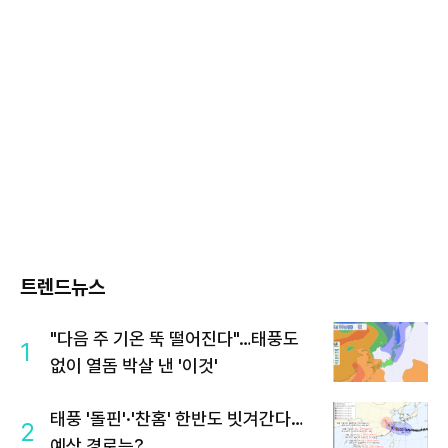
트렌드뉴스
"다음 주 기온 뚝 떨어진다"…태풍도
1
없이 열돔 박살 낸 '이것'
태풍 '돌핀'·'찬홈' 한반도 빗겨간다…
2
예상 경로는?