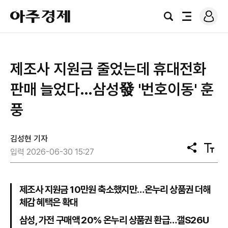
로
아
그
검
전
주
인
색
체
경
메
제
뉴
제조사 지원금 줄었는데 휴대전화
판매 늘었다…삼성發 '번호이동' 훈
풍
김성현 기자
공
텍
입력 2026-06-30 15:27
유
스
트
크
기
제조사 지원금 10만원 축소했지만…온누리 상품권 더해
체감 혜택은 확대
삼성, 가전 구매액 20% 온누리 상품권 환급…갤S26U