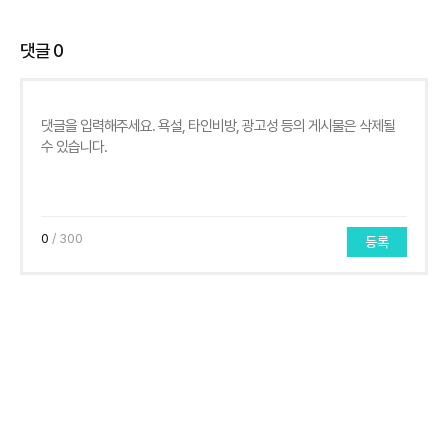
댓글
0
0
/ 300
등록