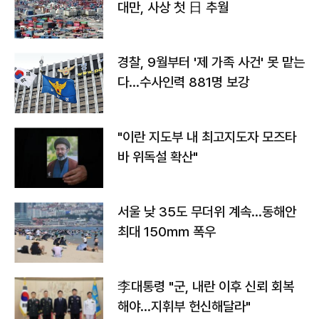
대만, 사상 첫 日 추월
경찰, 9월부터 '제 가족 사건' 못 맡는
다…수사인력 881명 보강
"이란 지도부 내 최고지도자 모즈타
바 위독설 확산"
서울 낮 35도 무더위 계속…동해안
최대 150㎜ 폭우
李대통령 "군, 내란 이후 신뢰 회복
해야…지휘부 헌신해달라"