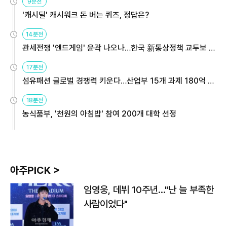
9분전
'캐시딜' 캐시워크 돈 버는 퀴즈, 정답은?
14분전
관세전쟁 '엔드게임' 윤곽 나오나…한국 新통상정책 교두보 활
용해야
17분전
섬유패션 글로벌 경쟁력 키운다…산업부 15개 과제 180억 지
원
18분전
농식품부, '천원의 아침밥' 참여 200개 대학 선정
아주PICK >
임영웅, 데뷔 10주년…"난 늘 부족한
사람이었다"