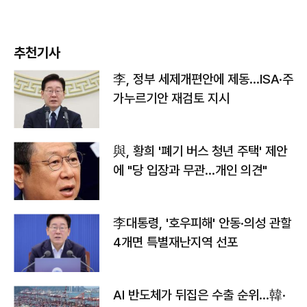
추천기사
李, 정부 세제개편안에 제동…ISA·주
가누르기안 재검토 지시
與, 황희 '폐기 버스 청년 주택' 제안
에 "당 입장과 무관…개인 의견"
李대통령, '호우피해' 안동·의성 관할
4개면 특별재난지역 선포
AI 반도체가 뒤집은 수출 순위…韓·