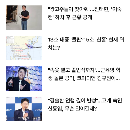
"광고주들이 찾아줘"…진태현, '이숙
캠' 하차 후 근황 공개
13호 태풍 '돌핀'·15호 '찬홈' 현재 위
치는?
"속옷 빨고 졸업식까지"…근육병 학
생 돌본 공익, 코미디언 김규원이었
다
"경솔한 언행 깊이 반성"…고개 숙인
신동엽, 무슨 일이길래?