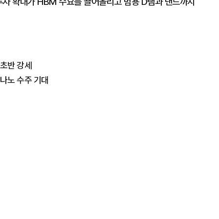
 투자 확대가 HBM 수요를 끌어올리고 범용 D램과 낸드까지
 초반 강세
2나노 수주 기대