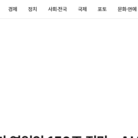
경제
정치
사회·전국
국제
포토
문화·연예