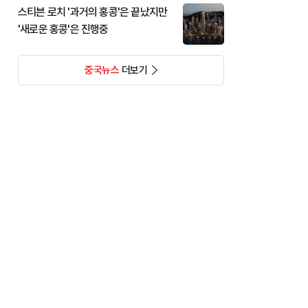
스티븐 로치 '과거의 홍콩'은 끝났지만
'새로운 홍콩'은 진행중
중국뉴스
더보기