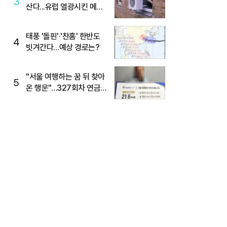
3
산다...유럽 열광시킨 메이
디
태풍 '돌핀'·'찬홈' 한반도
4
빗겨간다…예상 경로는?
"서울 여행하는 꿈 뒤 찾아
5
온 행운"…327회차 연금
복권720+ 당첨번호조회
주목