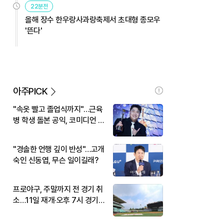
22분전
올해 장수 한우랑사과랑축제서 초대형 종모우
'뜬다'
아주PICK
"속옷 빨고 졸업식까지"…근육
병 학생 돌본 공익, 코미디언 김
규원이었다
"경솔한 언행 깊이 반성"…고개
숙인 신동엽, 무슨 일이길래?
프로야구, 주말까지 전 경기 취
소…11일 재개·오후 7시 경기
시작