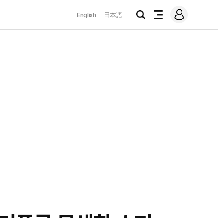
로
English
日本語
그
검
전
인
색
체
메
뉴