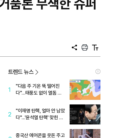
 거품론 무색한 슈퍼
공
프
텍
유
린
스
트
트
크
기
트렌드 뉴스
"다음 주 기온 뚝 떨어진
1
다"…태풍도 없이 열돔 박
살 낸 '이것'
"이재명 탄핵, 얼마 안 남았
2
다"...'윤석열 탄핵' 맞힌 무
당, '성지글' 등장
중국산 에어콘을 웃돈 주고