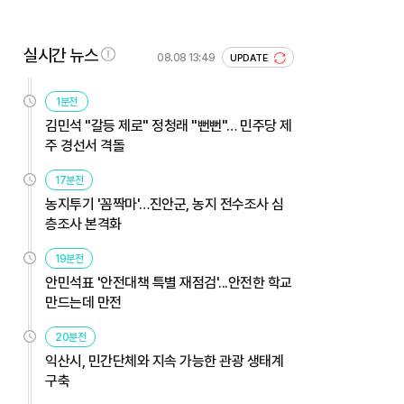
실시간 뉴스
08.08 13:49
UPDATE
1분전
김민석 "갈등 제로" 정청래 "뻔뻔"… 민주당 제
주 경선서 격돌
17분전
농지투기 '꼼짝마'…진안군, 농지 전수조사 심
층조사 본격화
19분전
안민석표 '안전대책 특별 재점검'...안전한 학교
만드는데 만전
20분전
익산시, 민간단체와 지속 가능한 관광 생태계
구축