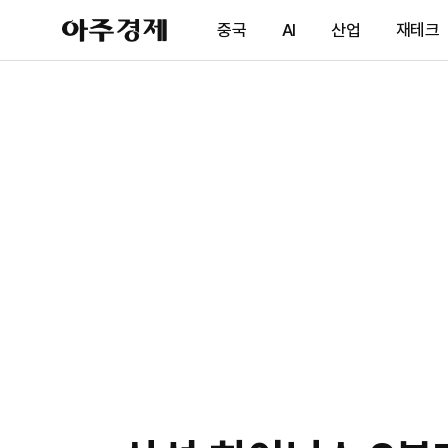
아
중국
AI
산업
재테크
주
경
제