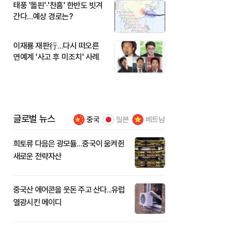
태풍 '돌핀'·'찬홈' 한반도 빗겨
간다…예상 경로는?
이재룡 재판行…다시 떠오른
연예계 '사고 후 미조치' 사례
글로벌 뉴스
중국
일본
베트남
희토류 다음은 광모듈…중국이 움켜쥔
새로운 전략자산
중국산 에어콘을 웃돈 주고 산다...유럽
열광시킨 메이디