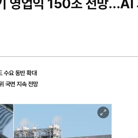
 영업익 150조 전망…AI
드 수요 동반 확대
위 국면 지속 전망
이
미
지