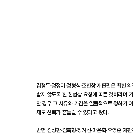
김형두·정정미·정형식·조한창 재판관은 합헌 의
받지 않도록 한 헌법상 요청에 따른 것이라며 기
할 경우 그 사유와 기간을 일률적으로 정하기 어
제도 신뢰가 흔들릴 수 있다고 봤다.
반면 김상환·김복형·정계선·마은혁·오영준 재판