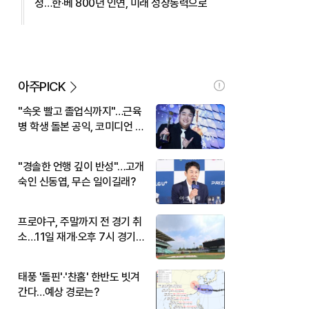
정…한·베 800년 인연, 미래 성장동력으로
아주PICK
"속옷 빨고 졸업식까지"…근육
병 학생 돌본 공익, 코미디언 김
규원이었다
"경솔한 언행 깊이 반성"…고개
숙인 신동엽, 무슨 일이길래?
프로야구, 주말까지 전 경기 취
소…11일 재개·오후 7시 경기
시작
태풍 '돌핀'·'찬홈' 한반도 빗겨
간다…예상 경로는?