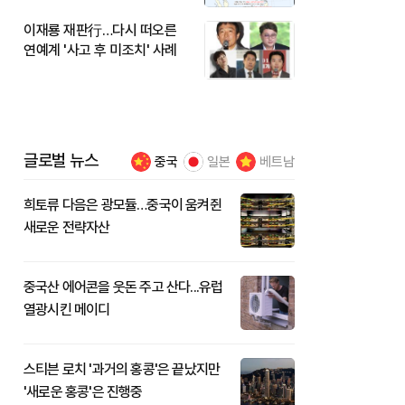
이재룡 재판行…다시 떠오른
연예계 '사고 후 미조치' 사례
글로벌 뉴스
중국
일본
베트남
희토류 다음은 광모듈…중국이 움켜쥔
새로운 전략자산
중국산 에어콘을 웃돈 주고 산다...유럽
열광시킨 메이디
스티븐 로치 '과거의 홍콩'은 끝났지만
'새로운 홍콩'은 진행중