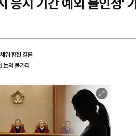
변시 응시 기간 예외 불인정'
 채워 합헌 결론
선 논의 불가피
이
미
지
확
대