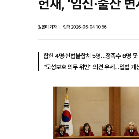
헌재, '임신·출산 
원은미 기자
입력 2026-06-04 10:56
합헌 4명·헌법불합치 5명…정족수 6명 못
"모성보호 의무 위반" 의견 우세…입법 개