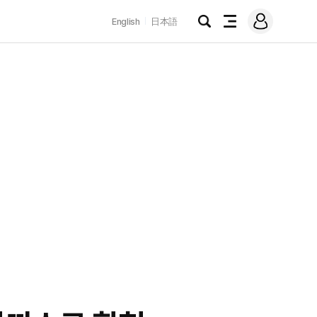
로
English
日本語
그
검
전
인
색
체
메
뉴