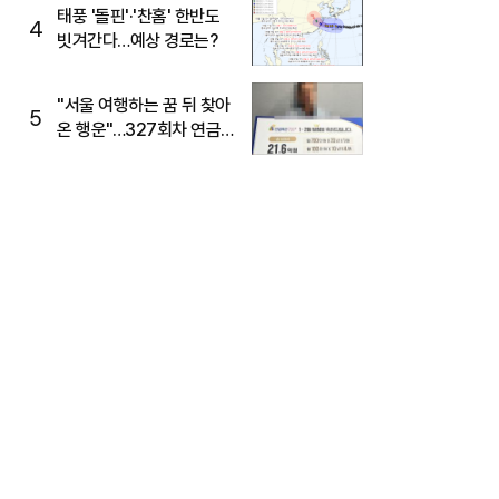
태풍 '돌핀'·'찬홈' 한반도
4
빗겨간다…예상 경로는?
"서울 여행하는 꿈 뒤 찾아
5
온 행운"…327회차 연금
복권720+ 당첨번호조회
주목