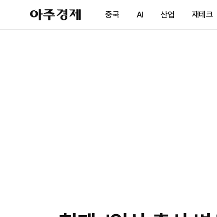
아
중국
AI
산업
재테크
주
경
제