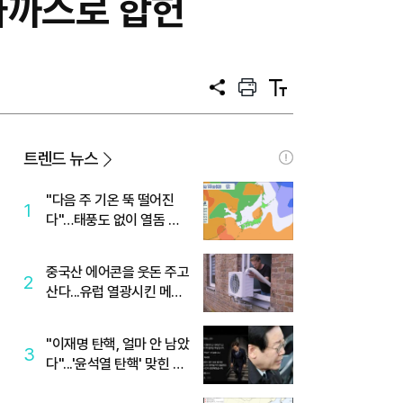
 가까스로 합헌
공
프
텍
유
린
스
트
트
크
기
트렌드 뉴스
"다음 주 기온 뚝 떨어진
1
다"…태풍도 없이 열돔 박
살 낸 '이것'
중국산 에어콘을 웃돈 주고
2
산다...유럽 열광시킨 메이
디
"이재명 탄핵, 얼마 안 남았
3
다"...'윤석열 탄핵' 맞힌 무
당, '성지글' 등장