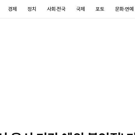
경제
정치
사회·전국
국제
포토
문화·연예