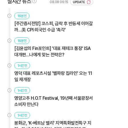
실시간 뉴스
08.08 06:15
UPDATE
16분전
[주간증시전망] 코스피, 급락 후 반등세 이어갈
까…美 CPI·외국인 수급 '촉각'
16분전
[김윤섭의 Fin포인트] '대표 재테크 통장' ISA
대개편…나에게 맞는 전략은?
1시간전
영덕 대표 레포츠시설 '별파랑 집라인' 오는 11
일 재개장
1시간전
영양고추 H.O.T Festival, 19년째 서울광장서
소비자 만난다
1시간전
봉화군, 'K-베트남 밸리' 지역특화발전특구 지