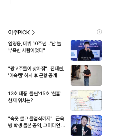
아주PICK
임영웅, 데뷔 10주년…"난 늘
부족한 사람이었다"
"광고주들이 찾아줘"…진태현,
'이숙캠' 하차 후 근황 공개
13호 태풍 '돌핀'·15호 '찬홈'
현재 위치는?
"속옷 빨고 졸업식까지"…근육
병 학생 돌본 공익, 코미디언 김
규원이었다