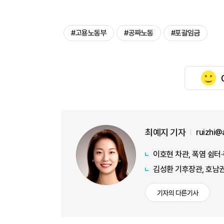
#고용노동부
#공짜노동
#포괄임금
최예지 기자
ruizhi@
이호현 차관, 폭염 쉼터
김성환 기후장관, 호남권
기자의 다른기사