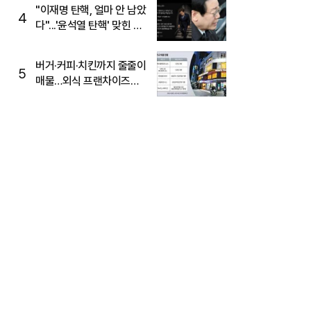
주목
"이재명 탄핵, 얼마 안 남았
4
다"...'윤석열 탄핵' 맞힌 무
당, '성지글' 등장
버거·커피·치킨까지 줄줄이
5
매물…외식 프랜차이즈
M&A '활기'