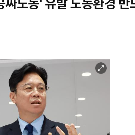
공짜노동' 유발 노동환경 반
이
미
지
확
대