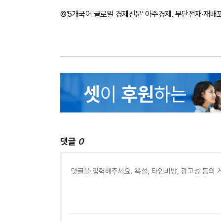
©'5개국어 글로벌 경제신문' 아주경제. 무단전재·재배
댓글
0