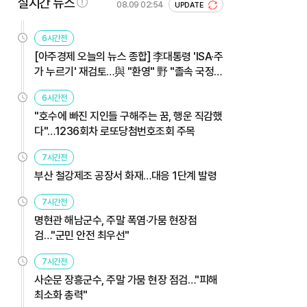
실시간 뉴스
08.09 02:54
UPDATE
6시간전
[아주경제 오늘의 뉴스 종합] 李대통령 'ISA·주
가 누르기' 재검토…與 "환영" 野 "졸속 국정"
外
6시간전
"호수에 빠진 지인들 구해주는 꿈, 행운 직감했
다"…1236회차 로또당첨번호조회 주목
7시간전
부산 철강제조 공장서 화재…대응 1단계 발령
7시간전
명현관 해남군수, 주말 폭염·가뭄 현장점
검…"군민 안전 최우선"
7시간전
사순문 장흥군수, 주말 가뭄 현장 점검…"피해
최소화 총력"