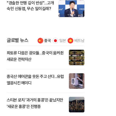
"경솔한 언행 깊이 반성"…고개
숙인 신동엽, 무슨 일이길래?
글로벌 뉴스
중국
일본
베트남
희토류 다음은 광모듈…중국이 움켜쥔
새로운 전략자산
중국산 에어콘을 웃돈 주고 산다...유럽
열광시킨 메이디
스티븐 로치 '과거의 홍콩'은 끝났지만
'새로운 홍콩'은 진행중