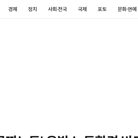
경제
정치
사회·전국
국제
포토
문화·연예