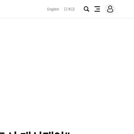
로
English
日本語
그
검
전
인
색
체
메
뉴