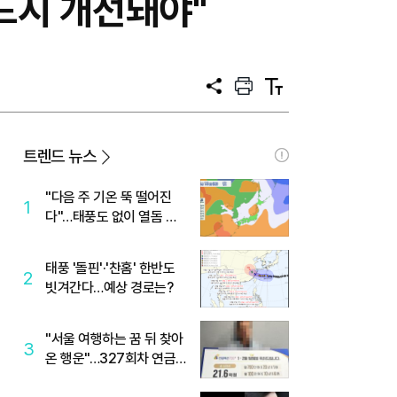
드시 개선돼야"
공
프
텍
유
린
스
트
트
크
기
트렌드 뉴스
"다음 주 기온 뚝 떨어진
1
다"…태풍도 없이 열돔 박
살 낸 '이것'
태풍 '돌핀'·'찬홈' 한반도
2
빗겨간다…예상 경로는?
"서울 여행하는 꿈 뒤 찾아
3
온 행운"…327회차 연금
복권720+ 당첨번호조회