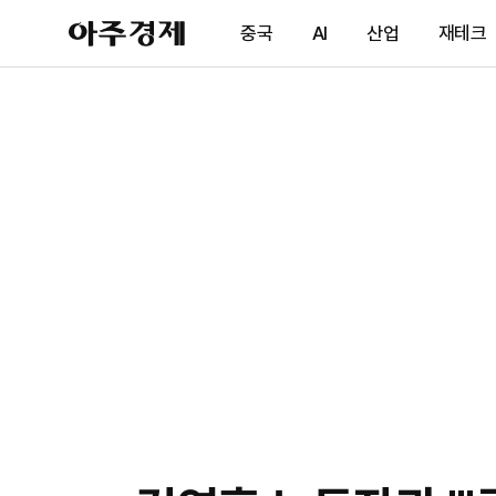
아
중국
AI
산업
재테크
주
경
제