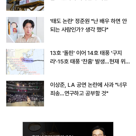
'태도 논란' 정준원 "난 배우 하면 안
되는 사람인가? 생각 했다"
13호 '돌핀' 이어 14호 태풍 '구지
라'·15호 태풍 '찬홈' 발생…현재 위
치와 이동경로는?
이상준, LA 공연 논란에 사과 "너무
죄송…연구하고 공부할 것"