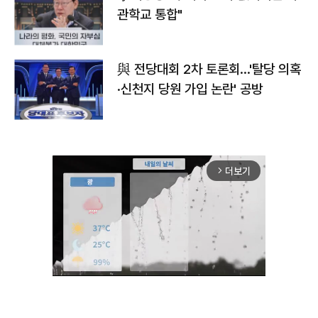
관학교 통합"
與 전당대회 2차 토론회…'탈당 의혹
·신천지 당원 가입 논란' 공방
더보기
arrow_forward_ios
Unmute