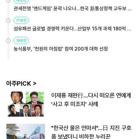
14분전
관세전쟁 '엔드게임' 윤곽 나오나…한국 新통상정책 교두보 활
용해야
17분전
섬유패션 글로벌 경쟁력 키운다…산업부 15개 과제 180억 지
원
18분전
농식품부, '천원의 아침밥' 참여 200개 대학 선정
아주PICK >
이재룡 재판行…다시 떠오른 연예계
'사고 후 미조치' 사례
"한국산 물은 안마셔"…日 지진 구호
품 보냈더니 비하한 누리꾼