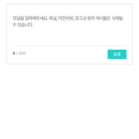
0
/ 300
등록