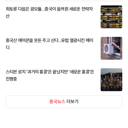
희토류 다음은 광모듈…중국이 움켜쥔 새로운 전략자
산
중국산 에어콘을 웃돈 주고 산다...유럽 열광시킨 메이
디
스티븐 로치 '과거의 홍콩'은 끝났지만 '새로운 홍콩'은
진행중
중국뉴스
더보기