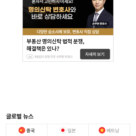
글로벌 뉴스
중국
일본
베트남