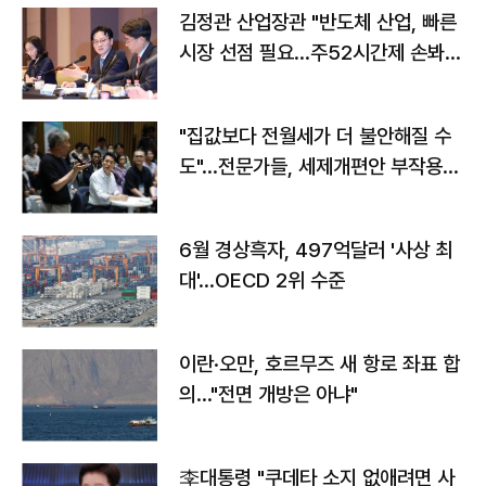
김정관 산업장관 "반도체 산업, 빠른
시장 선점 필요…주52시간제 손봐
야"
"집값보다 전월세가 더 불안해질 수
도"…전문가들, 세제개편안 부작용
우려
6월 경상흑자, 497억달러 '사상 최
대'…OECD 2위 수준
이란·오만, 호르무즈 새 항로 좌표 합
의…"전면 개방은 아냐"
李대통령 "쿠데타 소지 없애려면 사