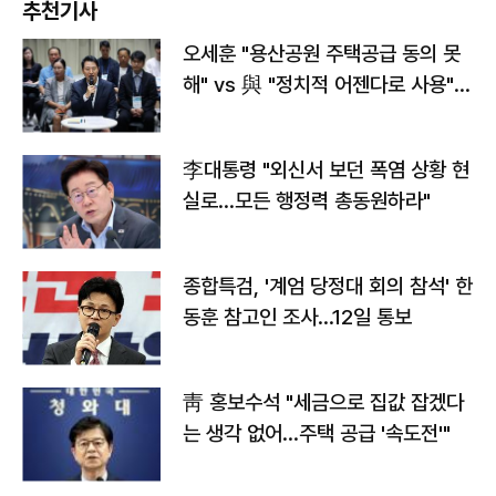
추천기사
오세훈 "용산공원 주택공급 동의 못
해" vs 與 "정치적 어젠다로 사용"
맞불
李대통령 "외신서 보던 폭염 상황 현
실로…모든 행정력 총동원하라"
종합특검, '계엄 당정대 회의 참석' 한
동훈 참고인 조사...12일 통보
靑 홍보수석 "세금으로 집값 잡겠다
는 생각 없어…주택 공급 '속도전'"