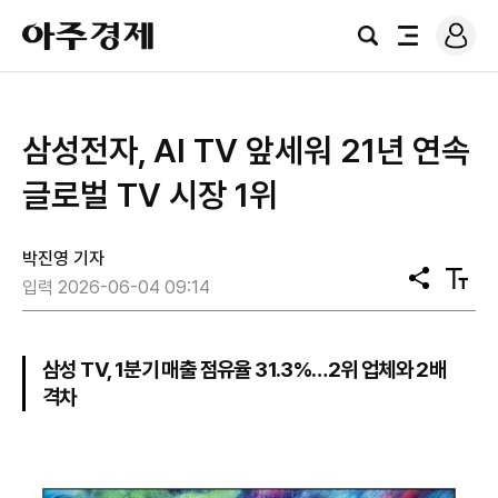
로
아
그
검
전
주
인
색
체
경
메
제
뉴
삼성전자, AI TV 앞세워 21년 연속
글로벌 TV 시장 1위
박진영 기자
공
텍
입력 2026-06-04 09:14
유
스
트
크
기
삼성 TV, 1분기 매출 점유율 31.3%…2위 업체와 2배
격차