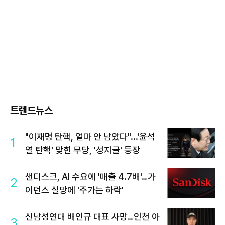
트렌드뉴스
"이재명 탄핵, 얼마 안 남았다"...'윤석
1
열 탄핵' 맞힌 무당, '성지글' 등장
샌디스크, AI 수요에 '매출 4.7배'…가
2
이던스 실망에 '주가는 하락'
신남성연대 배인규 대표 사망…인천 아
3