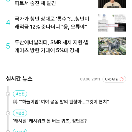
파트서 숨진 채 발견
국가가 청년 상대로 '통수'?...청년미
4
래적금 12% 준다더니 "응, 오류야"
두산에너빌리티, SMR 세제 지원·빌
5
게이츠 방한 기대에 5%대 강세
실시간 뉴스
08.06 20:11
UPDATE
4분전
與 "'하늘이법' 여야 공동 발의 괜찮아…그것이 협치"
9분전
'캐시딜' 캐시워크 돈 버는 퀴즈, 정답은?