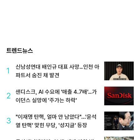
트렌드뉴스
신남성연대 배인규 대표 사망…인천 아
1
파트서 숨진 채 발견
샌디스크, AI 수요에 '매출 4.7배'…가
2
이던스 실망에 '주가는 하락'
"이재명 탄핵, 얼마 안 남았다"...'윤석
3
열 탄핵' 맞힌 무당, '성지글' 등장