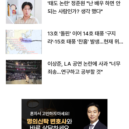
'태도 논란' 정준원 "난 배우 하면 안
되는 사람인가? 생각 했다"
13호 '돌핀' 이어 14호 태풍 '구지
라'·15호 태풍 '찬홈' 발생…현재 위
치와 이동경로는?
이상준, LA 공연 논란에 사과 "너무
죄송…연구하고 공부할 것"