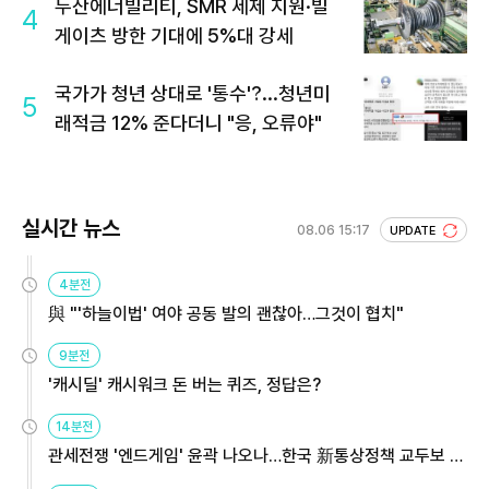
두산에너빌리티, SMR 세제 지원·빌
4
게이츠 방한 기대에 5%대 강세
국가가 청년 상대로 '통수'?...청년미
5
래적금 12% 준다더니 "응, 오류야"
실시간 뉴스
08.06 15:17
UPDATE
4분전
與 "'하늘이법' 여야 공동 발의 괜찮아…그것이 협치"
9분전
'캐시딜' 캐시워크 돈 버는 퀴즈, 정답은?
14분전
관세전쟁 '엔드게임' 윤곽 나오나…한국 新통상정책 교두보 활
용해야