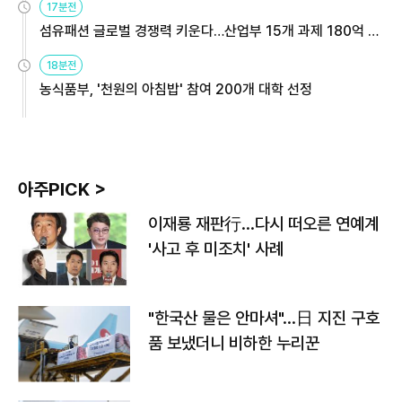
17분전
섬유패션 글로벌 경쟁력 키운다…산업부 15개 과제 180억 지
원
18분전
농식품부, '천원의 아침밥' 참여 200개 대학 선정
아주PICK >
이재룡 재판行…다시 떠오른 연예계
'사고 후 미조치' 사례
"한국산 물은 안마셔"…日 지진 구호
품 보냈더니 비하한 누리꾼