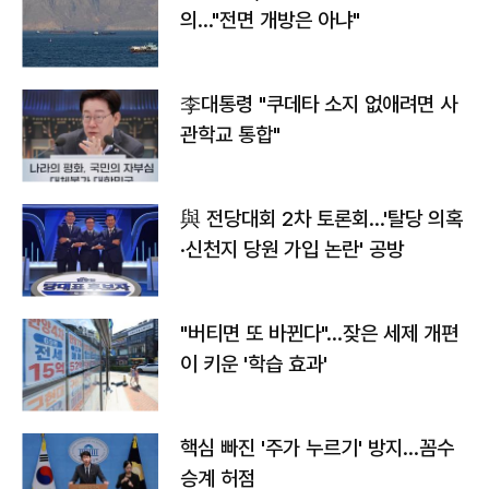
의…"전면 개방은 아냐"
李대통령 "쿠데타 소지 없애려면 사
관학교 통합"
與 전당대회 2차 토론회…'탈당 의혹
·신천지 당원 가입 논란' 공방
"버티면 또 바뀐다"…잦은 세제 개편
이 키운 '학습 효과'
핵심 빠진 '주가 누르기' 방지…꼼수
승계 허점