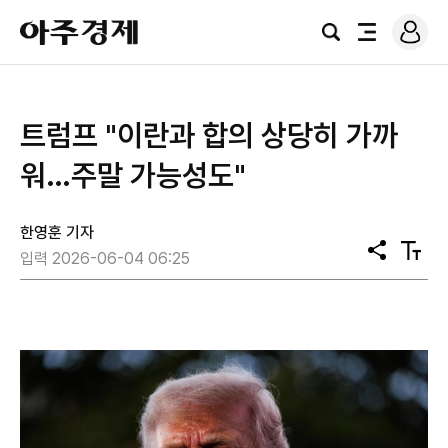
로
아
그
검
전
주
인
색
체
경
메
제
뉴
트럼프 "이란과 합의 상당히 가까
워…주말 가능성도"
한영훈 기자
공
텍
입력 2026-06-04 06:25
유
스
트
크
기