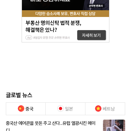
글로벌 뉴스
중국
일본
베트남
중국산 에어콘을 웃돈 주고 산다...유럽 열광시킨 메이
디