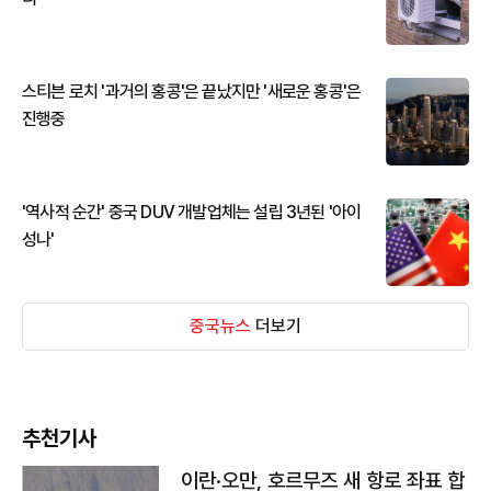
스티븐 로치 '과거의 홍콩'은 끝났지만 '새로운 홍콩'은
진행중
'역사적 순간' 중국 DUV 개발업체는 설립 3년된 '아이
성나'
중국뉴스
더보기
추천기사
이란·오만, 호르무즈 새 항로 좌표 합