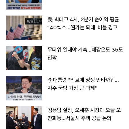
美 빅테크 4사, 2분기 순이익 평균
140%↑…월가는 되레 '버블 경고'
무더위·열대야 계속…체감온도 35도
안팎
李대통령 "외교에 정쟁 안타까워…
자주 국방 가장 큰 과제"
김용범 실장, 오세훈 시장과 오늘 오
찬회동...서울시 주택 공급 논의