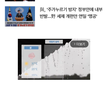
與, '주가누르기 방지' 정부안에 내부
반발…野 세제 개편안 연일 '맹공'
더보기
arrow_forward_ios
Unmute