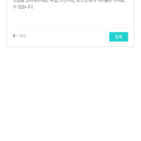
0
/ 300
등록