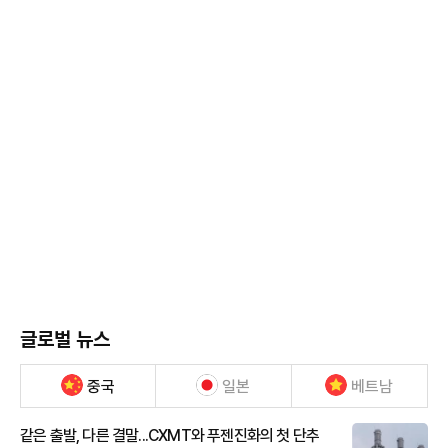
글로벌 뉴스
중국
일본
베트남
같은 출발, 다른 결말...CXMT와 푸젠진화의 첫 단추