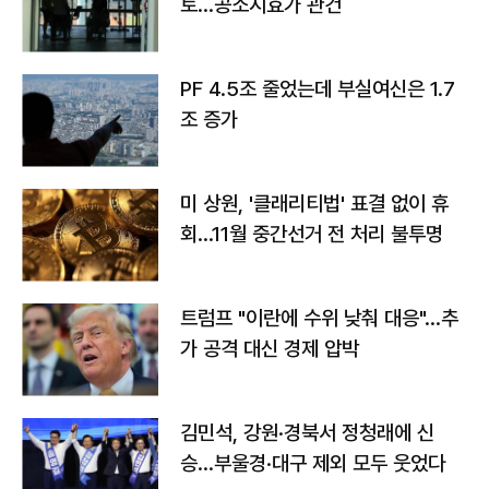
토…공소시효가 관건
PF 4.5조 줄었는데 부실여신은 1.7
조 증가
미 상원, '클래리티법' 표결 없이 휴
회…11월 중간선거 전 처리 불투명
트럼프 "이란에 수위 낮춰 대응"…추
가 공격 대신 경제 압박
김민석, 강원·경북서 정청래에 신
승…부울경·대구 제외 모두 웃었다