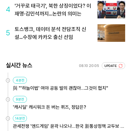
'거꾸로 태극기', 북한 상징이었다? 이
4
재명·김민석까지…논란의 의미는
토스뱅크, 데이터 분석 전담조직 신
5
설…수장에 카카오 출신 선임
실시간 뉴스
08.10 20:05
UPDATE
4분전
與 "'하늘이법' 여야 공동 발의 괜찮아…그것이 협치"
9분전
'캐시딜' 캐시워크 돈 버는 퀴즈, 정답은?
14분전
관세전쟁 '엔드게임' 윤곽 나오나…한국 新통상정책 교두보 활