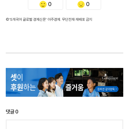
0
0
©'5개국어 글로벌 경제신문' 아주경제. 무단전재·재배포 금지
댓글
0