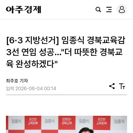
로
아
그
검
전
주
인
색
체
경
메
제
뉴
[6·3 지방선거] 임종식 경북교육감
3선 연임 성공…"더 따뜻한 경북교
육 완성하겠다"
최주호 기자
공
텍
입력 2026-06-04 00:14
유
스
트
크
기