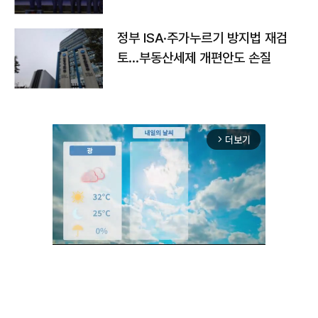
정부 ISA·주가누르기 방지법 재검
토…부동산세제 개편안도 손질
더보기
arrow_forward_ios
Unmute