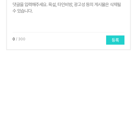
0
/ 300
등록