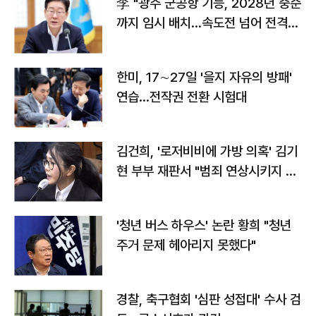
李 "광주 군공항 기능, 2028년 중순
까지 임시 배치…속도전 넘어 전격
전"
한미, 17∼27일 '을지 자유의 방패'
연습…전작권 전환 시험대
김건희, '로저비비에 가방 의혹' 김기
현 부부 재판서 "범죄 연상시키지 말
라"
'청년 버스 하우스' 논란 황희 "청년
주거 문제 헤아리지 못했다"
경찰, 축구협회 '심판 성접대' 수사 검