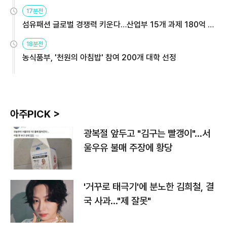
용해야
17분전
섬유패션 글로벌 경쟁력 키운다…산업부 15개 과제 180억 지
원
18분전
농식품부, '천원의 아침밥' 참여 200개 대학 선정
아주PICK >
광복절 앞두고 "김구는 빨갱이"…서
울우유 불매 주장에 황당
'거꾸로 태극기'에 분노한 김희철, 결
국 사과…"제 잘못"