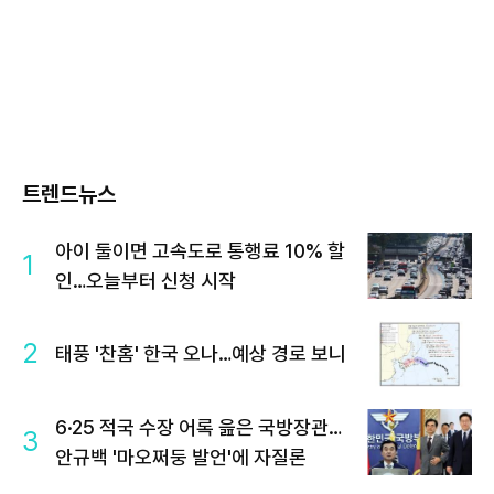
트렌드뉴스
아이 둘이면 고속도로 통행료 10% 할
1
인…오늘부터 신청 시작
2
태풍 '찬홈' 한국 오나…예상 경로 보니
6·25 적국 수장 어록 읊은 국방장관…
3
안규백 '마오쩌둥 발언'에 자질론