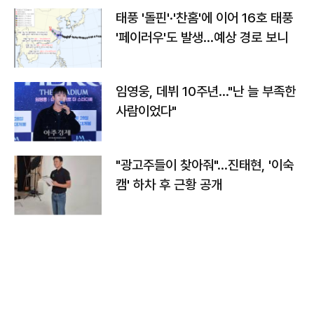
태풍 '돌핀'·'찬홈'에 이어 16호 태풍
'페이러우'도 발생…예상 경로 보니
임영웅, 데뷔 10주년…"난 늘 부족한
사람이었다"
"광고주들이 찾아줘"…진태현, '이숙
캠' 하차 후 근황 공개