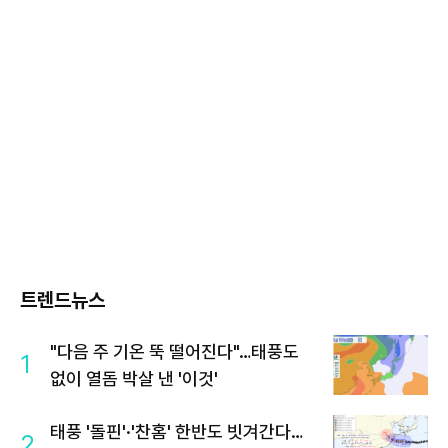
트렌드뉴스
"다음 주 기온 뚝 떨어진다"…태풍도
1
없이 열돔 박살 낸 '이것'
태풍 '돌핀'·'찬홈' 한반도 빗겨간다…
2