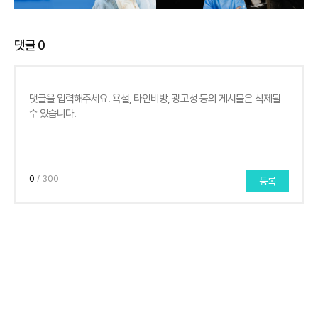
댓글
0
0
/ 300
등록