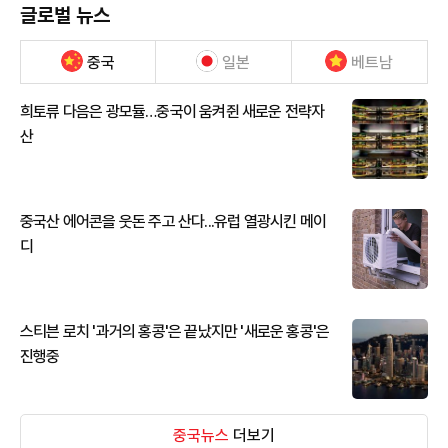
글로벌 뉴스
중국
일본
베트남
희토류 다음은 광모듈…중국이 움켜쥔 새로운 전략자
산
중국산 에어콘을 웃돈 주고 산다...유럽 열광시킨 메이
디
스티븐 로치 '과거의 홍콩'은 끝났지만 '새로운 홍콩'은
진행중
중국뉴스
더보기