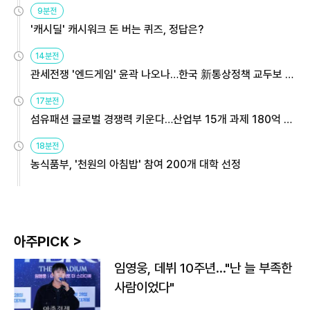
9분전
'캐시딜' 캐시워크 돈 버는 퀴즈, 정답은?
14분전
관세전쟁 '엔드게임' 윤곽 나오나…한국 新통상정책 교두보 활
용해야
17분전
섬유패션 글로벌 경쟁력 키운다…산업부 15개 과제 180억 지
원
18분전
농식품부, '천원의 아침밥' 참여 200개 대학 선정
아주PICK >
임영웅, 데뷔 10주년…"난 늘 부족한
사람이었다"