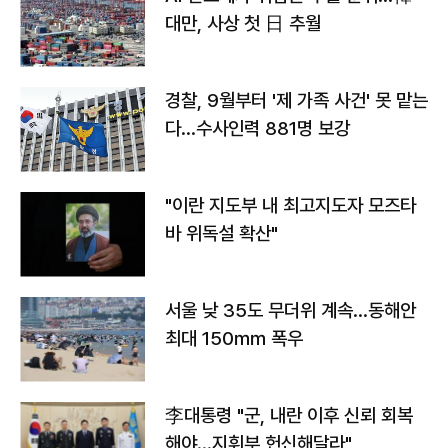
대만, 사상 첫 日 추월
경찰, 9월부터 '제 가족 사건' 못 맡는
다…수사인력 881명 보강
"이란 지도부 내 최고지도자 모즈타
바 위독설 확산"
서울 낮 35도 무더위 계속…동해안
최대 150㎜ 폭우
李대통령 "군, 내란 이후 신뢰 회복
해야…지휘부 헌신해달라"