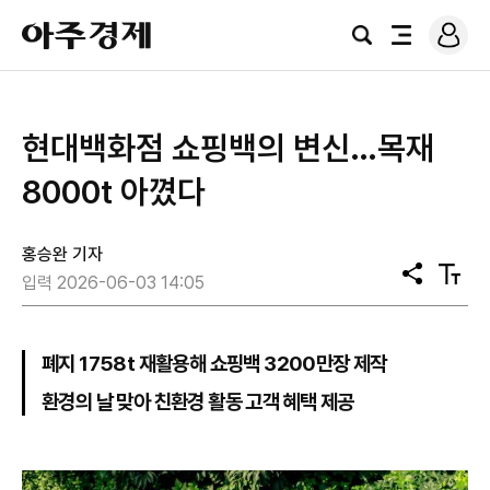
로
아
그
검
전
주
인
색
체
경
메
제
뉴
현대백화점 쇼핑백의 변신…목재
8000t 아꼈다
홍승완 기자
공
텍
입력 2026-06-03 14:05
유
스
트
크
기
폐지 1758t 재활용해 쇼핑백 3200만장 제작
환경의 날 맞아 친환경 활동 고객 혜택 제공