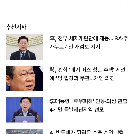
추천기사
李, 정부 세제개편안에 제동…ISA·주
가누르기안 재검토 지시
與, 황희 '폐기 버스 청년 주택' 제안
에 "당 입장과 무관…개인 의견"
李대통령, '호우피해' 안동·의성 관할
4개면 특별재난지역 선포
AI 반도체가 뒤집은 수출 순위…韓·