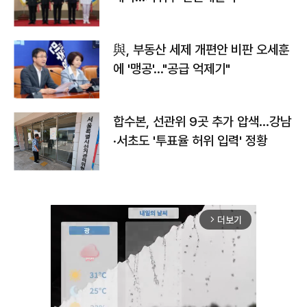
與, 부동산 세제 개편안 비판 오세훈
에 '맹공'…"공급 억제기"
합수본, 선관위 9곳 추가 압색…강남
·서초도 '투표율 허위 입력' 정황
더보기
arrow_forward_ios