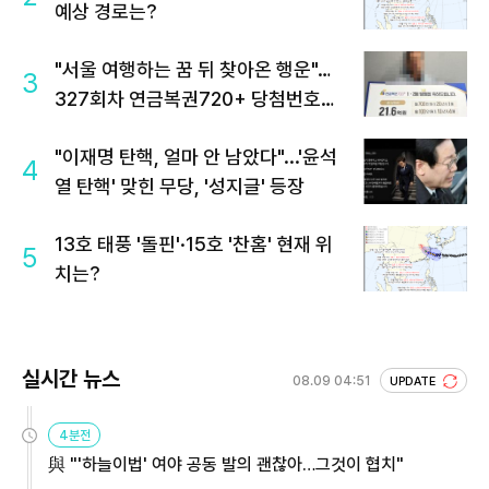
예상 경로는?
"서울 여행하는 꿈 뒤 찾아온 행운"…
3
327회차 연금복권720+ 당첨번호조
회 주목
"이재명 탄핵, 얼마 안 남았다"...'윤석
4
열 탄핵' 맞힌 무당, '성지글' 등장
13호 태풍 '돌핀'·15호 '찬홈' 현재 위
5
치는?
실시간 뉴스
08.09 04:51
UPDATE
4분전
與 "'하늘이법' 여야 공동 발의 괜찮아…그것이 협치"