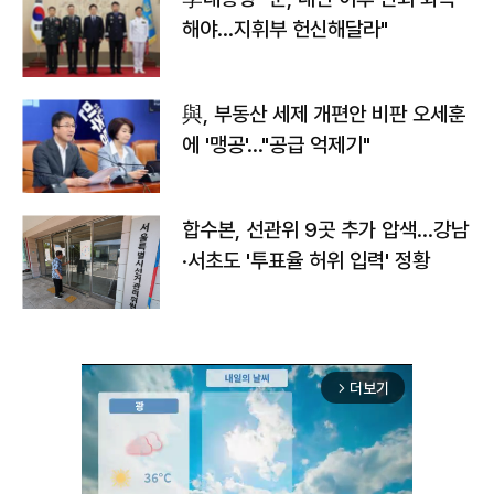
해야…지휘부 헌신해달라"
與, 부동산 세제 개편안 비판 오세훈
에 '맹공'…"공급 억제기"
합수본, 선관위 9곳 추가 압색…강남
·서초도 '투표율 허위 입력' 정황
더보기
arrow_forward_ios