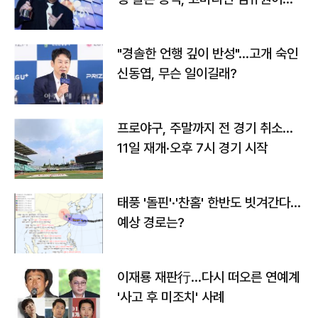
다
"경솔한 언행 깊이 반성"…고개 숙인
신동엽, 무슨 일이길래?
프로야구, 주말까지 전 경기 취소…
11일 재개·오후 7시 경기 시작
태풍 '돌핀'·'찬홈' 한반도 빗겨간다…
예상 경로는?
이재룡 재판行…다시 떠오른 연예계
'사고 후 미조치' 사례