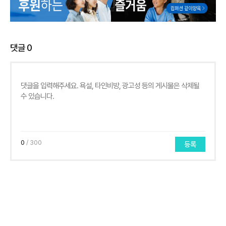
댓글
0
0
/ 300
등록