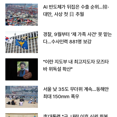
AI 반도체가 뒤집은 수출 순위…韓·
대만, 사상 첫 日 추월
경찰, 9월부터 '제 가족 사건' 못 맡는
다…수사인력 881명 보강
"이란 지도부 내 최고지도자 모즈타
바 위독설 확산"
서울 낮 35도 무더위 계속…동해안
최대 150㎜ 폭우
李대통령 "군, 내란 이후 신뢰 회복