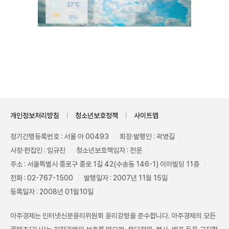
Unmute
개인정보처리방침
청소년보호정책
사이트맵
정기간행등록번호 : 서울 아 00493
회장·발행인 : 곽영길
사장·편집인 : 임규진
청소년보호책임자 : 전운
주소 : 서울특별시 종로구 종로 1길 42(수송동 146-1) 이마빌딩 11층
전화 : 02-767-1500
발행일자 : 2007년 11월 15일
등록일자 : 2008년 01월10일
아주경제는 인터넷신문윤리위원회 윤리강령을 준수합니다. 아주경제의 모든