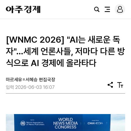
로
아
그
검
전
주
인
색
체
경
메
제
뉴
[WNMC 2026] "AI는 새로운 독
자"…세계 언론사들, 저마다 다른 방
식으로 AI 경제에 올라타다
마르세유=서혜승 편집국장
공
텍
입력 2026-06-03 16:07
유
스
트
크
기