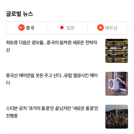
글로벌 뉴스
중국
일본
베트남
희토류 다음은 광모듈…중국이 움켜쥔 새로운 전략자
산
중국산 에어콘을 웃돈 주고 산다...유럽 열광시킨 메이
디
스티븐 로치 '과거의 홍콩'은 끝났지만 '새로운 홍콩'은
진행중