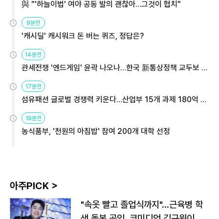
與 "'하늘이법' 여야 공동 발의 괜찮아…그것이 협치"
9분전
'캐시딜' 캐시워크 돈 버는 퀴즈, 정답은?
14분전
관세전쟁 '엔드게임' 윤곽 나오나…한국 新통상정책 교두보 활
용해야
17분전
섬유패션 글로벌 경쟁력 키운다…산업부 15개 과제 180억 지
원
18분전
농식품부, '천원의 아침밥' 참여 200개 대학 선정
아주PICK >
"속옷 빨고 졸업식까지"…근육병 학
생 돌본 공익, 코미디언 김규원이었