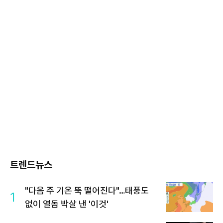
트렌드뉴스
"다음 주 기온 뚝 떨어진다"…태풍도
1
없이 열돔 박살 낸 '이것'