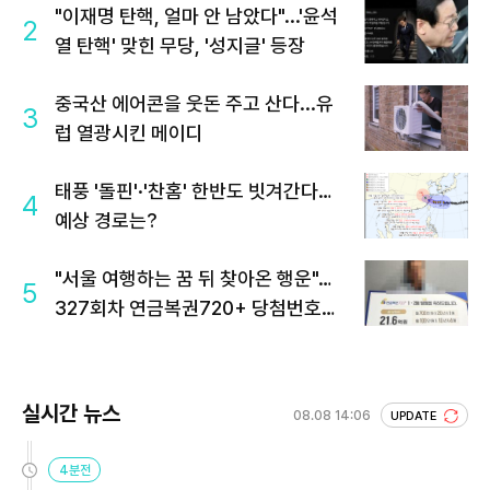
"이재명 탄핵, 얼마 안 남았다"...'윤석
2
열 탄핵' 맞힌 무당, '성지글' 등장
중국산 에어콘을 웃돈 주고 산다...유
3
럽 열광시킨 메이디
태풍 '돌핀'·'찬홈' 한반도 빗겨간다…
4
예상 경로는?
"서울 여행하는 꿈 뒤 찾아온 행운"…
5
327회차 연금복권720+ 당첨번호조
회 주목
실시간 뉴스
08.08 14:06
UPDATE
4분전