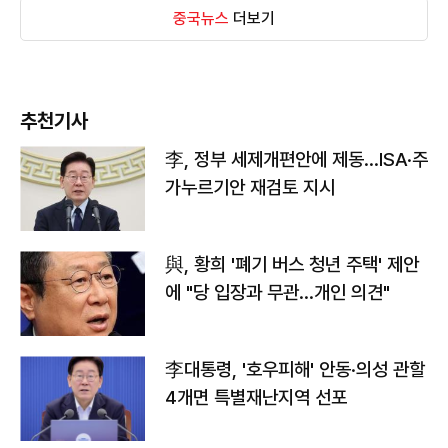
중국뉴스
더보기
추천기사
李, 정부 세제개편안에 제동…ISA·주
가누르기안 재검토 지시
與, 황희 '폐기 버스 청년 주택' 제안
에 "당 입장과 무관…개인 의견"
李대통령, '호우피해' 안동·의성 관할
4개면 특별재난지역 선포