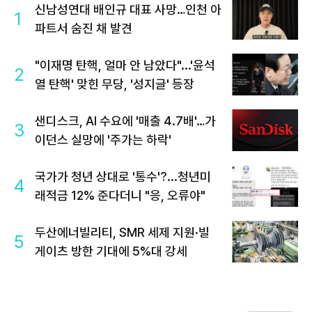
신남성연대 배인규 대표 사망…인천 아
1
파트서 숨진 채 발견
"이재명 탄핵, 얼마 안 남았다"...'윤석
2
열 탄핵' 맞힌 무당, '성지글' 등장
샌디스크, AI 수요에 '매출 4.7배'…가
3
이던스 실망에 '주가는 하락'
국가가 청년 상대로 '통수'?...청년미
4
래적금 12% 준다더니 "응, 오류야"
두산에너빌리티, SMR 세제 지원·빌
5
게이츠 방한 기대에 5%대 강세