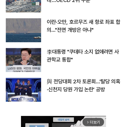
대'…OECD 2위 수준
이란·오만, 호르무즈 새 항로 좌표 합
의…"전면 개방은 아냐"
李대통령 "쿠데타 소지 없애려면 사
관학교 통합"
與 전당대회 2차 토론회…'탈당 의혹
·신천지 당원 가입 논란' 공방
더보기
arrow_forward_ios