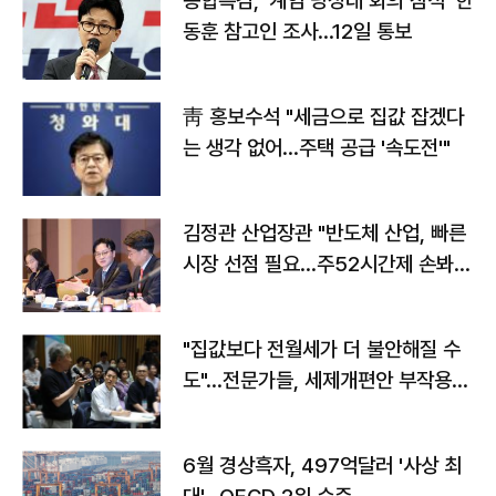
종합특검, '계엄 당정대 회의 참석' 한
동훈 참고인 조사...12일 통보
靑 홍보수석 "세금으로 집값 잡겠다
는 생각 없어…주택 공급 '속도전'"
김정관 산업장관 "반도체 산업, 빠른
시장 선점 필요…주52시간제 손봐
야"
"집값보다 전월세가 더 불안해질 수
도"…전문가들, 세제개편안 부작용
우려
6월 경상흑자, 497억달러 '사상 최