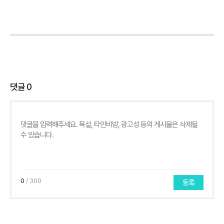
댓글
0
0
/ 300
등록