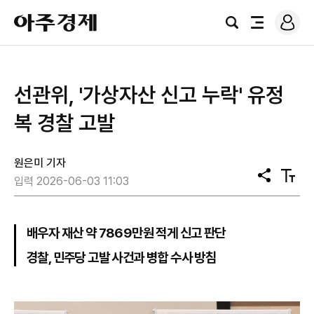
로
아
그
검
전
주
인
색
체
경
메
제
뉴
선관위, '가상자산 신고 누락' 유정
복 경찰 고발
원은미 기자
공
텍
입력 2026-06-03 11:03
유
스
트
크
기
배우자 재산 약 7869만원 적게 신고 판단
경찰, 민주당 고발 사건과 병합 수사 방침