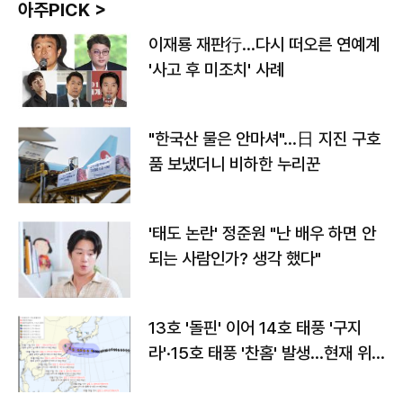
아주PICK >
이재룡 재판行…다시 떠오른 연예계
'사고 후 미조치' 사례
"한국산 물은 안마셔"…日 지진 구호
품 보냈더니 비하한 누리꾼
'태도 논란' 정준원 "난 배우 하면 안
되는 사람인가? 생각 했다"
13호 '돌핀' 이어 14호 태풍 '구지
라'·15호 태풍 '찬홈' 발생…현재 위
치와 이동경로는?