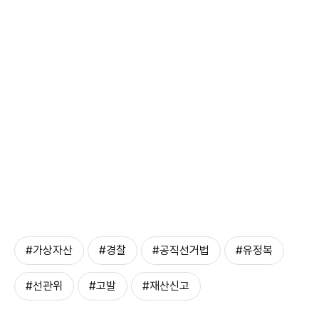
#가상자산
#경찰
#공직선거법
#유정복
#선관위
#고발
#재산신고