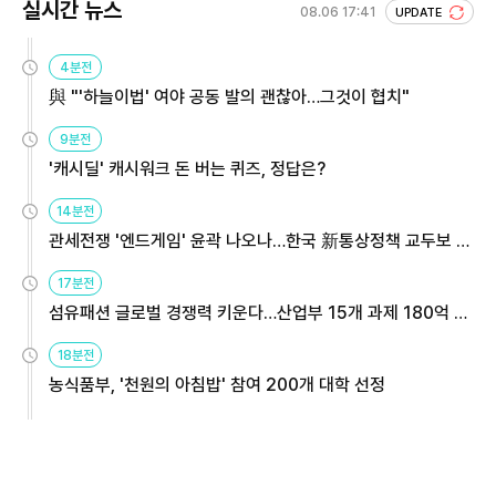
실시간 뉴스
08.06 17:41
UPDATE
4분전
與 "'하늘이법' 여야 공동 발의 괜찮아…그것이 협치"
9분전
'캐시딜' 캐시워크 돈 버는 퀴즈, 정답은?
14분전
관세전쟁 '엔드게임' 윤곽 나오나…한국 新통상정책 교두보 활
용해야
17분전
섬유패션 글로벌 경쟁력 키운다…산업부 15개 과제 180억 지
원
18분전
농식품부, '천원의 아침밥' 참여 200개 대학 선정