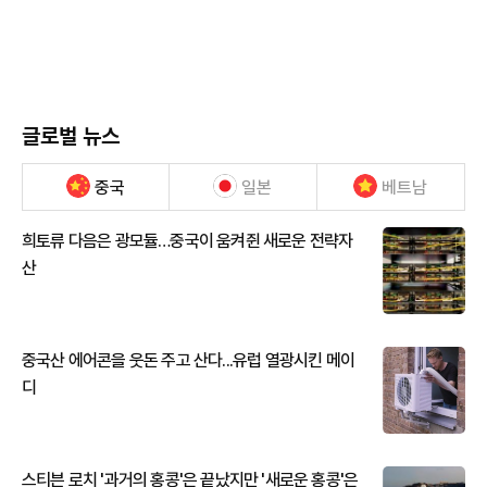
글로벌 뉴스
중국
일본
베트남
희토류 다음은 광모듈…중국이 움켜쥔 새로운 전략자
산
중국산 에어콘을 웃돈 주고 산다...유럽 열광시킨 메이
디
스티븐 로치 '과거의 홍콩'은 끝났지만 '새로운 홍콩'은