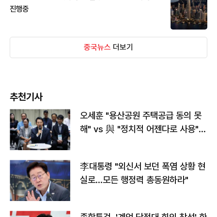
진행중
중국뉴스
더보기
추천기사
오세훈 "용산공원 주택공급 동의 못
해" vs 與 "정치적 어젠다로 사용"
맞불
李대통령 "외신서 보던 폭염 상황 현
실로…모든 행정력 총동원하라"