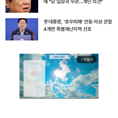
에 "당 입장과 무관…개인 의견"
李대통령, '호우피해' 안동·의성 관할
4개면 특별재난지역 선포
더보기
arrow_forward_ios
Mute