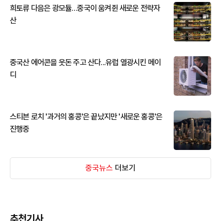
희토류 다음은 광모듈…중국이 움켜쥔 새로운 전략자
산
중국산 에어콘을 웃돈 주고 산다...유럽 열광시킨 메이
디
스티븐 로치 '과거의 홍콩'은 끝났지만 '새로운 홍콩'은
진행중
중국뉴스
더보기
추천기사