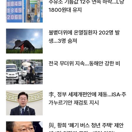
주유소 기름값 12주 연속 하락…L당
1800원대 유지
불볕더위에 온열질환자 202명 발
생…3명 숨져
전국 무더위 지속…동해안 강한 비
李, 정부 세제개편안에 제동…ISA·주
가누르기안 재검토 지시
與, 황희 '폐기 버스 청년 주택' 제안