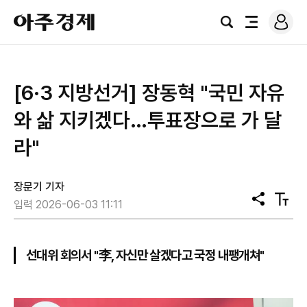
로
아
그
검
전
주
인
색
체
경
메
제
뉴
[6·3 지방선거] 장동혁 "국민 자유
와 삶 지키겠다…투표장으로 가 달
라"
장문기 기자
공
텍
입력 2026-06-03 11:11
유
스
트
크
기
선대위 회의서 "李, 자신만 살겠다고 국정 내팽개쳐"