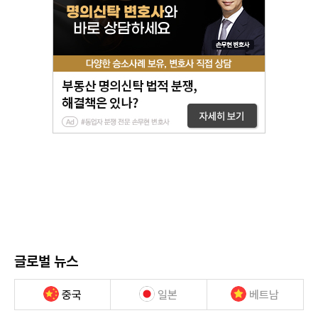
글로벌 뉴스
중국
일본
베트남