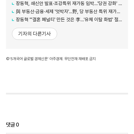
장동혁, 쇄신안 발표·조강특위 재가동 임박…'당권 강화' 도모
與 부동산·금융·세제 '엇박자'…野, 당 부동산 특위 재가동 등 '맹공'
장동혁 "'결혼 페널티' 만든 것은 李…'유체 이탈 화법' 절정"
기자의 다른기사
©'5개국어 글로벌 경제신문' 아주경제. 무단전재·재배포 금지
댓글
0