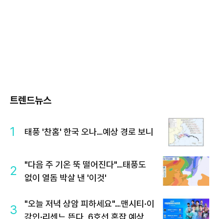
트렌드뉴스
1
태풍 '찬홈' 한국 오나…예상 경로 보니
"다음 주 기온 뚝 떨어진다"…태풍도
2
없이 열돔 박살 낸 '이것'
"오늘 저녁 상암 피하세요"…맨시티·이
3
강인·리센느 뜬다, 6호선 혼잡 예상