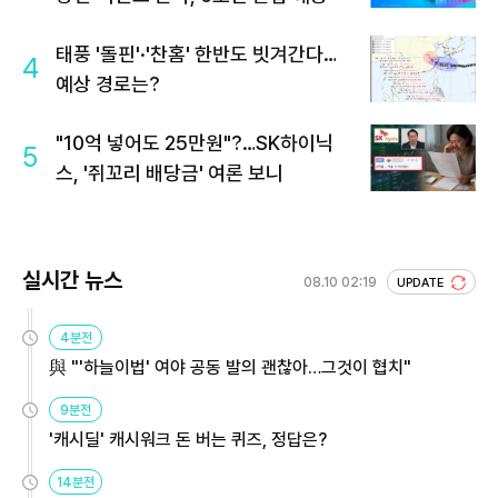
태풍 '돌핀'·'찬홈' 한반도 빗겨간다…
4
예상 경로는?
"10억 넣어도 25만원"?…SK하이닉
5
스, '쥐꼬리 배당금' 여론 보니
실시간 뉴스
08.10 02:19
UPDATE
4분전
與 "'하늘이법' 여야 공동 발의 괜찮아…그것이 협치"
9분전
'캐시딜' 캐시워크 돈 버는 퀴즈, 정답은?
14분전