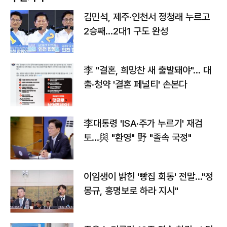
김민석, 제주·인천서 정청래 누르고
2승째…2대1 구도 완성
李 "결혼, 희망찬 새 출발돼야"… 대
출·청약 '결혼 페널티' 손본다
李대통령 'ISA·주가 누르기' 재검
토…與 "환영" 野 "졸속 국정"
이임생이 밝힌 '빵집 회동' 전말…"정
몽규, 홍명보로 하라 지시"