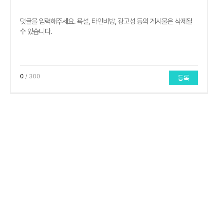
0
/ 300
등록