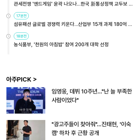
관세전쟁 '엔드게임' 윤곽 나오나…한국 新통상정책 교두보 활
용해야
17분전
섬유패션 글로벌 경쟁력 키운다…산업부 15개 과제 180억 지
원
18분전
농식품부, '천원의 아침밥' 참여 200개 대학 선정
아주PICK >
임영웅, 데뷔 10주년…"난 늘 부족한
사람이었다"
"광고주들이 찾아줘"…진태현, '이숙
캠' 하차 후 근황 공개