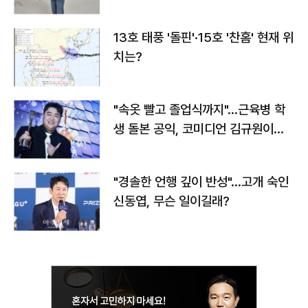
13호 태풍 '돌핀'·15호 '찬홈' 현재 위
치는?
"속옷 빨고 졸업식까지"…근육병 학
생 돌본 공익, 코미디언 김규원이었
다
"경솔한 언행 깊이 반성"…고개 숙인
신동엽, 무슨 일이길래?