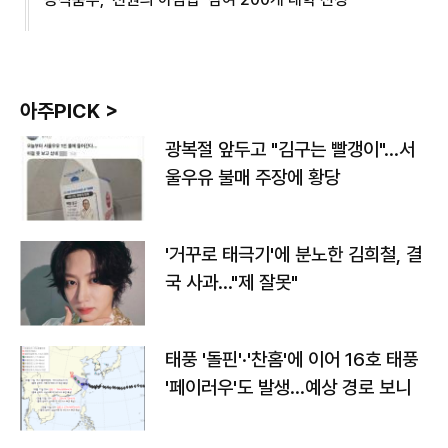
아주PICK >
광복절 앞두고 "김구는 빨갱이"…서
울우유 불매 주장에 황당
'거꾸로 태극기'에 분노한 김희철, 결
국 사과…"제 잘못"
태풍 '돌핀'·'찬홈'에 이어 16호 태풍
'페이러우'도 발생…예상 경로 보니