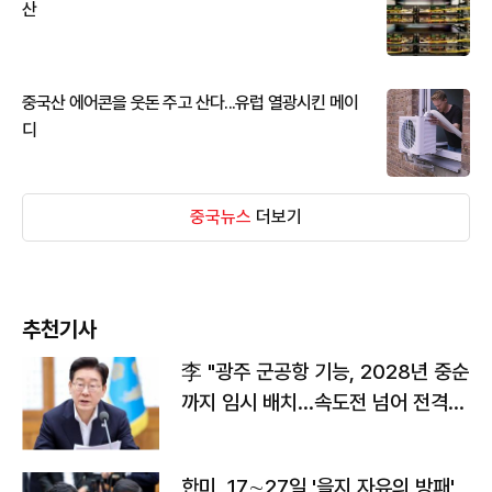
산
중국산 에어콘을 웃돈 주고 산다...유럽 열광시킨 메이
디
중국뉴스
더보기
추천기사
李 "광주 군공항 기능, 2028년 중순
까지 임시 배치…속도전 넘어 전격
전"
한미, 17∼27일 '을지 자유의 방패'