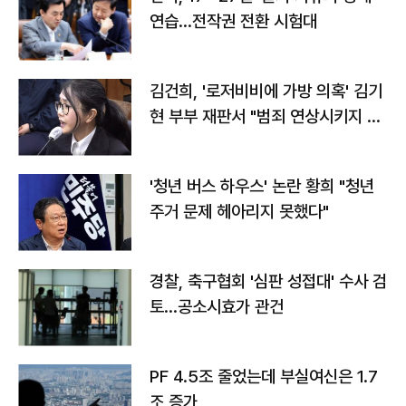
연습…전작권 전환 시험대
김건희, '로저비비에 가방 의혹' 김기
현 부부 재판서 "범죄 연상시키지 말
라"
'청년 버스 하우스' 논란 황희 "청년
주거 문제 헤아리지 못했다"
경찰, 축구협회 '심판 성접대' 수사 검
토…공소시효가 관건
PF 4.5조 줄었는데 부실여신은 1.7
조 증가