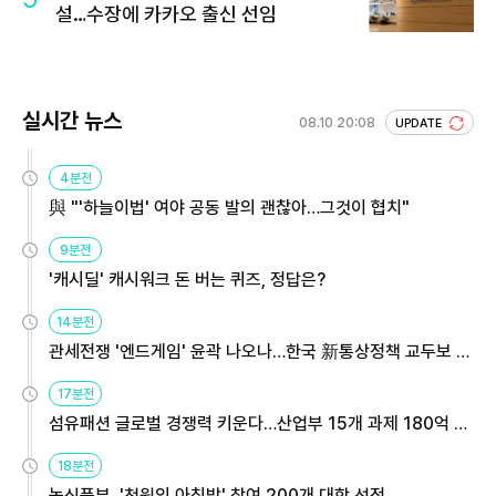
설…수장에 카카오 출신 선임
실시간 뉴스
08.10 20:08
UPDATE
4분전
與 "'하늘이법' 여야 공동 발의 괜찮아…그것이 협치"
9분전
'캐시딜' 캐시워크 돈 버는 퀴즈, 정답은?
14분전
관세전쟁 '엔드게임' 윤곽 나오나…한국 新통상정책 교두보 활
용해야
17분전
섬유패션 글로벌 경쟁력 키운다…산업부 15개 과제 180억 지
원
18분전
농식품부, '천원의 아침밥' 참여 200개 대학 선정