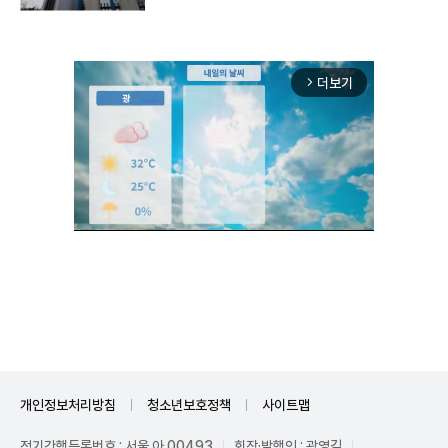
더보기
arrow_forward_ios
Unmute
개인정보처리방침
청소년보호정책
사이트맵
정기간행등록번호 : 서울 아 00493
회장·발행인 : 곽영길