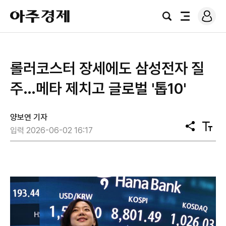
로
아
그
검
전
주
인
색
체
경
메
제
뉴
롤러코스터 장세에도 삼성전자 질
주…메타 제치고 글로벌 '톱10'
양보연 기자
공
텍
입력 2026-06-02 16:17
유
스
트
크
기