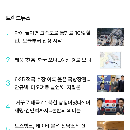
트렌드뉴스
아이 둘이면 고속도로 통행료 10% 할
1
인…오늘부터 신청 시작
2
태풍 '찬홈' 한국 오나…예상 경로 보니
6·25 적국 수장 어록 읊은 국방장관…
3
안규백 '마오쩌둥 발언'에 자질론
'거꾸로 태극기', 북한 상징이었다? 이
4
재명·김민석까지…논란의 의미는
토스뱅크, 데이터 분석 전담조직 신
5