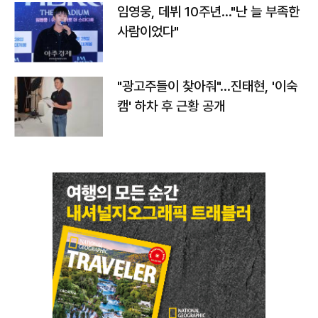
임영웅, 데뷔 10주년…"난 늘 부족한
사람이었다"
"광고주들이 찾아줘"…진태현, '이숙
캠' 하차 후 근황 공개