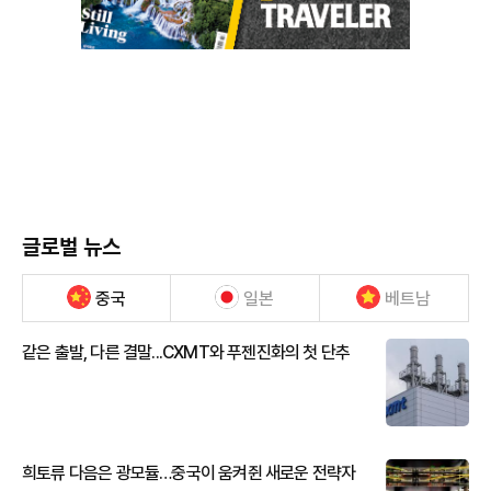
글로벌 뉴스
중국
일본
베트남
같은 출발, 다른 결말...CXMT와 푸젠진화의 첫 단추
희토류 다음은 광모듈…중국이 움켜쥔 새로운 전략자