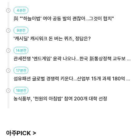
4분전
與 "'하늘이법' 여야 공동 발의 괜찮아…그것이 협치"
9분전
'캐시딜' 캐시워크 돈 버는 퀴즈, 정답은?
14분전
관세전쟁 '엔드게임' 윤곽 나오나…한국 新통상정책 교두보 활
용해야
17분전
섬유패션 글로벌 경쟁력 키운다…산업부 15개 과제 180억 지
원
18분전
농식품부, '천원의 아침밥' 참여 200개 대학 선정
아주PICK >