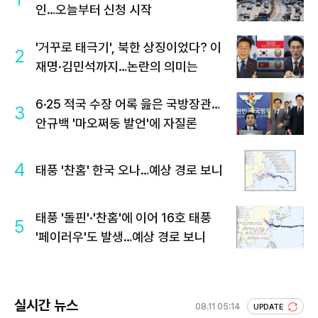
인…오늘부터 신청 시작
'거꾸로 태극기', 북한 상징이었다? 이
2
재명·김민석까지…논란의 의미는
6·25 적국 수장 어록 읊은 국방장관…
3
안규백 '마오쩌둥 발언'에 자질론
4
태풍 '찬홈' 한국 오나…예상 경로 보니
태풍 '돌핀'·'찬홈'에 이어 16호 태풍
5
'페이러우'도 발생…예상 경로 보니
실시간 뉴스
08.11 05:14
UPDATE