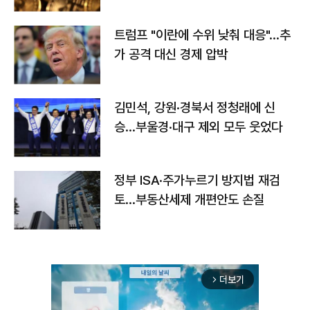
트럼프 "이란에 수위 낮춰 대응"…추
가 공격 대신 경제 압박
김민석, 강원·경북서 정청래에 신
승…부울경·대구 제외 모두 웃었다
정부 ISA·주가누르기 방지법 재검
토…부동산세제 개편안도 손질
더보기
arrow_forward_ios