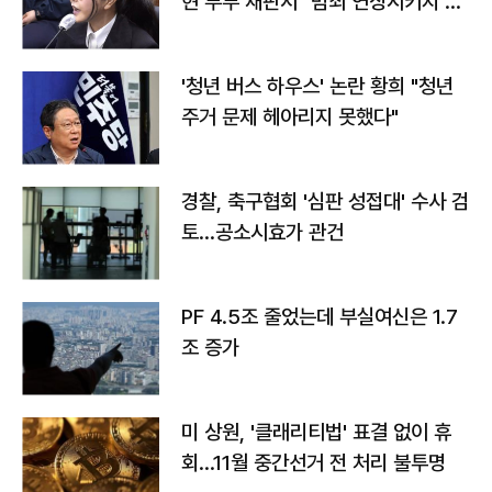
현 부부 재판서 "범죄 연상시키지 말
라"
'청년 버스 하우스' 논란 황희 "청년
주거 문제 헤아리지 못했다"
경찰, 축구협회 '심판 성접대' 수사 검
토…공소시효가 관건
PF 4.5조 줄었는데 부실여신은 1.7
조 증가
미 상원, '클래리티법' 표결 없이 휴
회…11월 중간선거 전 처리 불투명