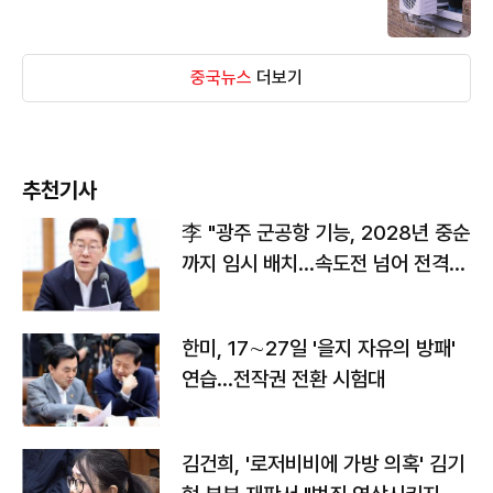
중국뉴스
더보기
추천기사
李 "광주 군공항 기능, 2028년 중순
까지 임시 배치…속도전 넘어 전격
전"
한미, 17∼27일 '을지 자유의 방패'
연습…전작권 전환 시험대
김건희, '로저비비에 가방 의혹' 김기