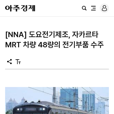
로
아
그
검
전
주
인
색
체
경
메
제
뉴
[NNA] 도요전기제조, 자카르타
MRT 차량 48량의 전기부품 수주
공
텍
유
스
트
크
기