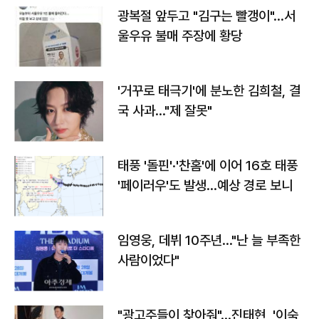
광복절 앞두고 "김구는 빨갱이"…서
울우유 불매 주장에 황당
'거꾸로 태극기'에 분노한 김희철, 결
국 사과…"제 잘못"
태풍 '돌핀'·'찬홈'에 이어 16호 태풍
'페이러우'도 발생…예상 경로 보니
임영웅, 데뷔 10주년…"난 늘 부족한
사람이었다"
"광고주들이 찾아줘"…진태현, '이숙