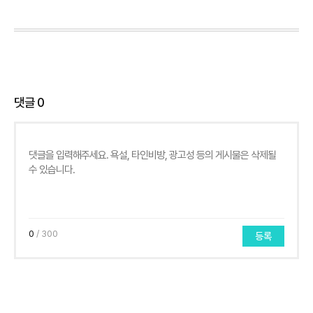
댓글
0
0
/ 300
등록