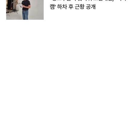
캠' 하차 후 근황 공개