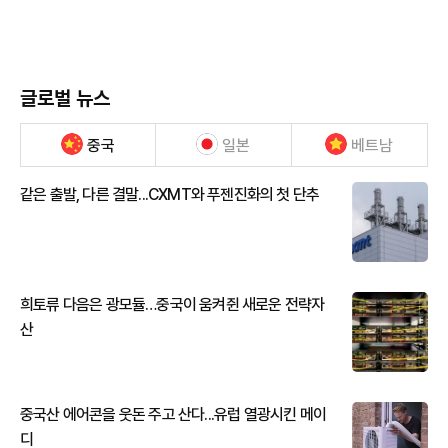
글로벌 뉴스
중국
일본
베트남
같은 출발, 다른 결말...CXMT와 푸젠진화의 첫 단추
희토류 다음은 광모듈…중국이 움켜쥔 새로운 전략자
산
중국산 에어콘을 웃돈 주고 산다...유럽 열광시킨 메이
디