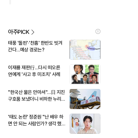
아주PICK
태풍 '돌핀'·'찬홈' 한반도 빗겨
간다…예상 경로는?
이재룡 재판行…다시 떠오른
연예계 '사고 후 미조치' 사례
"한국산 물은 안마셔"…日 지진
구호품 보냈더니 비하한 누리
꾼
'태도 논란' 정준원 "난 배우 하
면 안 되는 사람인가? 생각 했
다"