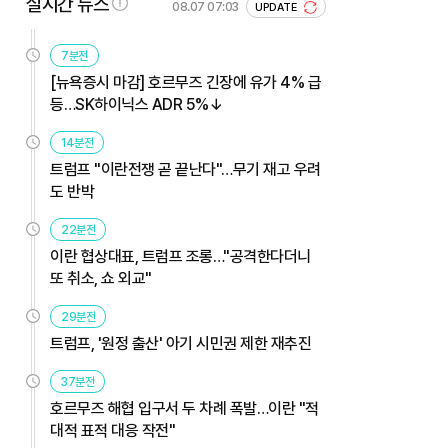
실시간 뉴스
08.07 07:03
UPDATE
7분전
[뉴욕증시 마감] 호르무즈 긴장에 유가 4% 급
등…SK하이닉스 ADR 5%↓
14분전
트럼프 "이란전쟁 곧 끝난다"…무기 재고 우려
도 반박
22분전
이란 협상대표, 트럼프 조롱…"공격한다더니
또 취소, 쇼 외교"
29분전
트럼프, '원정 출산' 아기 시민권 제한 재추진
37분전
호르무즈 해협 입구서 두 차례 폭발…이란 "적
대적 표적 대응 작전"