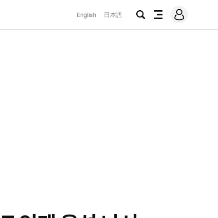
로
English
日本語
그
검
전
인
색
체
메
뉴