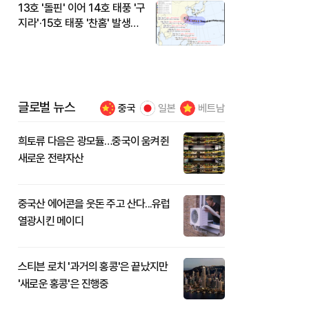
13호 '돌핀' 이어 14호 태풍 '구
지라'·15호 태풍 '찬홈' 발생…
현재 위치와 이동경로는?
글로벌 뉴스
중국
일본
베트남
희토류 다음은 광모듈…중국이 움켜쥔
새로운 전략자산
중국산 에어콘을 웃돈 주고 산다...유럽
열광시킨 메이디
스티븐 로치 '과거의 홍콩'은 끝났지만
'새로운 홍콩'은 진행중