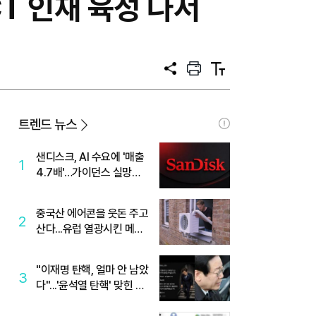
T 인재 육성 나서
공
프
텍
유
린
스
트
트
크
기
트렌드 뉴스
샌디스크, AI 수요에 '매출
1
4.7배'…가이던스 실망에
'주가는 하락'
중국산 에어콘을 웃돈 주고
2
산다...유럽 열광시킨 메이
디
"이재명 탄핵, 얼마 안 남았
3
다"...'윤석열 탄핵' 맞힌 무
당, '성지글' 등장