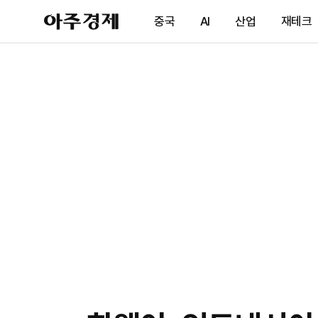
아
중국
AI
산업
재테크
주
경
제