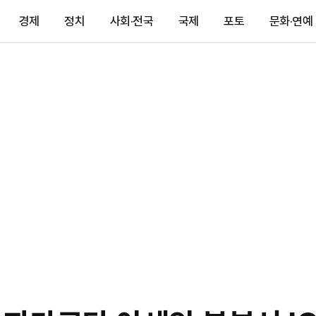
경제
정치
사회·전국
국제
포토
문화·연예