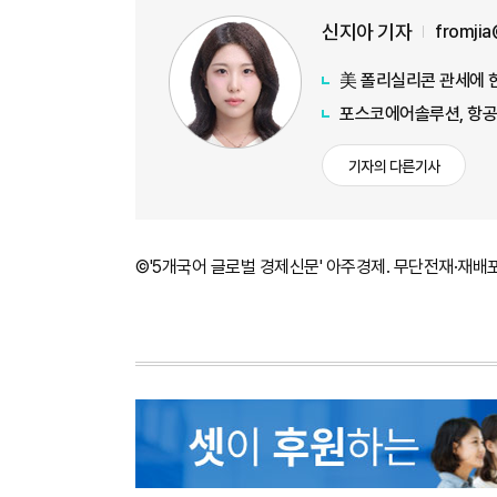
신지아 기자
fromji
美 폴리실리콘 관세에 한
포스코에어솔루션, 항공
기자의 다른기사
©'5개국어 글로벌 경제신문' 아주경제. 무단전재·재배