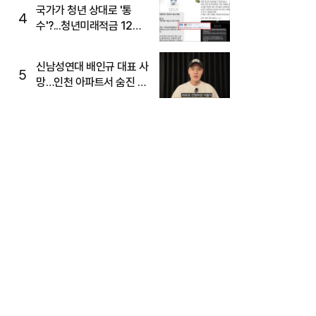
국가가 청년 상대로 '통
4
수'?...청년미래적금 12%
준다더니 "응, 오류야"
신남성연대 배인규 대표 사
5
망…인천 아파트서 숨진 채
발견