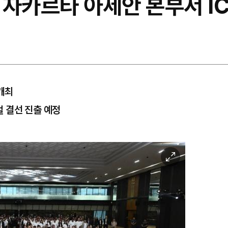
자카르타 아세안 본부서 IC
 개최
벌 결선 진출 예정
이
미
지
확
대