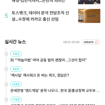
재명·김민석까지…논란의 의미는
토스뱅크, 데이터 분석 전담조직 신
5
설…수장에 카카오 출신 선임
실시간 뉴스
08.10 20:06
UPDATE
4분전
與 "'하늘이법' 여야 공동 발의 괜찮아…그것이 협치"
9분전
'캐시딜' 캐시워크 돈 버는 퀴즈, 정답은?
14분전
관세전쟁 '엔드게임' 윤곽 나오나…한국 新통상정책 교두보 활
용해야
17분전