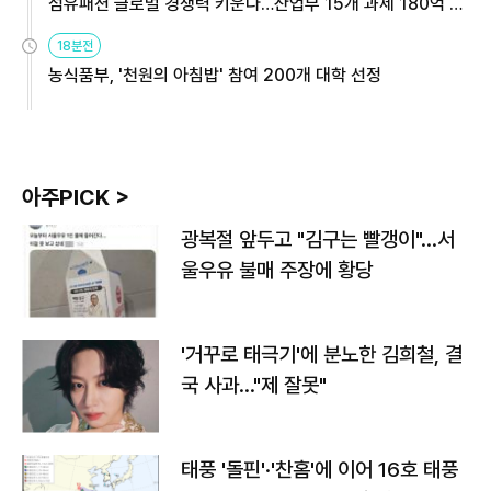
섬유패션 글로벌 경쟁력 키운다…산업부 15개 과제 180억 지
원
18분전
농식품부, '천원의 아침밥' 참여 200개 대학 선정
아주PICK >
광복절 앞두고 "김구는 빨갱이"…서
울우유 불매 주장에 황당
'거꾸로 태극기'에 분노한 김희철, 결
국 사과…"제 잘못"
태풍 '돌핀'·'찬홈'에 이어 16호 태풍