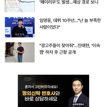
'페이러우'도 발생…예상 경로 보니
임영웅, 데뷔 10주년…"난 늘 부족한
사람이었다"
"광고주들이 찾아줘"…진태현, '이숙
캠' 하차 후 근황 공개