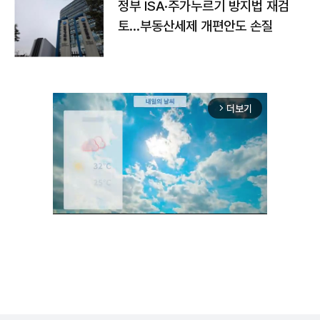
정부 ISA·주가누르기 방지법 재검
토…부동산세제 개편안도 손질
더보기
arrow_forward_ios
Unmute