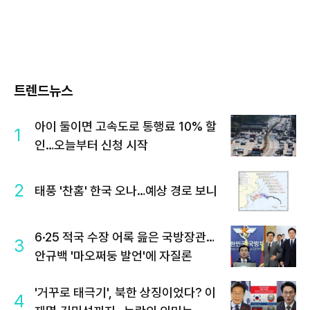
트렌드뉴스
아이 둘이면 고속도로 통행료 10% 할
1
인…오늘부터 신청 시작
2
태풍 '찬홈' 한국 오나…예상 경로 보니
6·25 적국 수장 어록 읊은 국방장관…
3
안규백 '마오쩌둥 발언'에 자질론
'거꾸로 태극기', 북한 상징이었다? 이
4