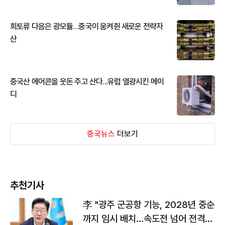
희토류 다음은 광모듈…중국이 움켜쥔 새로운 전략자
산
중국산 에어콘을 웃돈 주고 산다...유럽 열광시킨 메이
디
중국뉴스
더보기
추천기사
李 "광주 군공항 기능, 2028년 중순
까지 임시 배치…속도전 넘어 전격