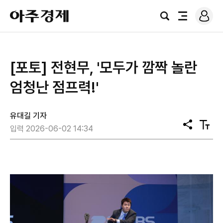
로
아
그
검
전
주
인
색
체
경
메
제
뉴
[포토] 전현무, '모두가 깜짝 놀란
엄청난 점프력!'
유대길 기자
공
텍
입력 2026-06-02 14:34
유
스
트
크
기