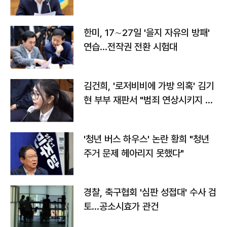
전"
한미, 17∼27일 '을지 자유의 방패'
연습…전작권 전환 시험대
김건희, '로저비비에 가방 의혹' 김기
현 부부 재판서 "범죄 연상시키지 말
라"
'청년 버스 하우스' 논란 황희 "청년
주거 문제 헤아리지 못했다"
경찰, 축구협회 '심판 성접대' 수사 검
토…공소시효가 관건