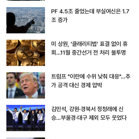
PF 4.5조 줄었는데 부실여신은 1.7
조 증가
미 상원, '클래리티법' 표결 없이 휴
회…11월 중간선거 전 처리 불투명
트럼프 "이란에 수위 낮춰 대응"…추
가 공격 대신 경제 압박
김민석, 강원·경북서 정청래에 신
승…부울경·대구 제외 모두 웃었다