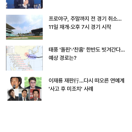
프로야구, 주말까지 전 경기 취소…
11일 재개·오후 7시 경기 시작
태풍 '돌핀'·'찬홈' 한반도 빗겨간다…
예상 경로는?
이재룡 재판行…다시 떠오른 연예계
'사고 후 미조치' 사례