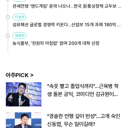
관세전쟁 '엔드게임' 윤곽 나오나…한국 新통상정책 교두보 활
용해야
17분전
섬유패션 글로벌 경쟁력 키운다…산업부 15개 과제 180억 지
원
18분전
농식품부, '천원의 아침밥' 참여 200개 대학 선정
아주PICK >
"속옷 빨고 졸업식까지"…근육병 학
생 돌본 공익, 코미디언 김규원이었
다
"경솔한 언행 깊이 반성"…고개 숙인
신동엽, 무슨 일이길래?