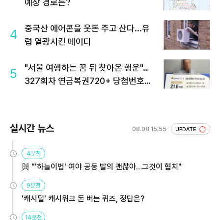
예상 경로는?
중국산 에어콘을 웃돈 주고 산다...유
4
럽 열광시킨 메이디
"서울 여행하는 꿈 뒤 찾아온 행운"…
5
327회차 연금복권720+ 당첨번호조
회 주목
실시간 뉴스
08.08 15:55
UPDATE
4분전
與 "'하늘이법' 여야 공동 발의 괜찮아…그것이 협치"
9분전
'캐시딜' 캐시워크 돈 버는 퀴즈, 정답은?
14분전