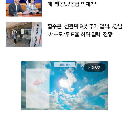
에 '맹공'…"공급 억제기"
합수본, 선관위 9곳 추가 압색…강남
·서초도 '투표율 허위 입력' 정황
더보기
arrow_forward_ios
Unmute