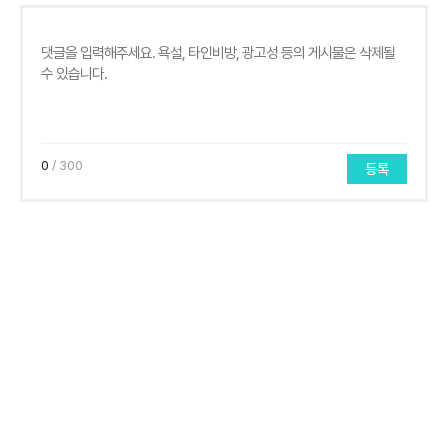
0
/ 300
등록