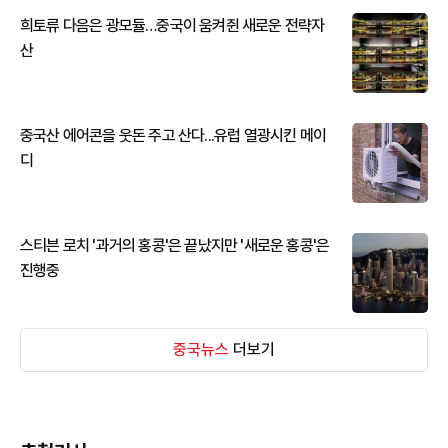
희토류 다음은 광모듈…중국이 움켜쥔 새로운 전략자
산
중국산 에어콘을 웃돈 주고 산다...유럽 열광시킨 메이
디
스티븐 로치 '과거의 홍콩'은 끝났지만 '새로운 홍콩'은
진행중
중국뉴스
더보기