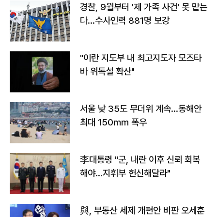
경찰, 9월부터 '제 가족 사건' 못 맡는
다…수사인력 881명 보강
"이란 지도부 내 최고지도자 모즈타
바 위독설 확산"
서울 낮 35도 무더위 계속…동해안
최대 150㎜ 폭우
李대통령 "군, 내란 이후 신뢰 회복
해야…지휘부 헌신해달라"
與, 부동산 세제 개편안 비판 오세훈