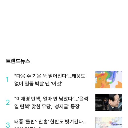
트렌드뉴스
"다음 주 기온 뚝 떨어진다"…태풍도
1
없이 열돔 박살 낸 '이것'
"이재명 탄핵, 얼마 안 남았다"...'윤석
2
열 탄핵' 맞힌 무당, '성지글' 등장
태풍 '돌핀'·'찬홈' 한반도 빗겨간다…
3