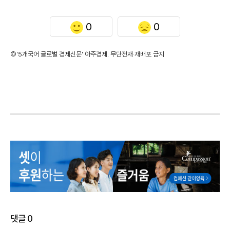
0
0
©'5개국어 글로벌 경제신문' 아주경제. 무단전재·재배포 금지
댓글
0