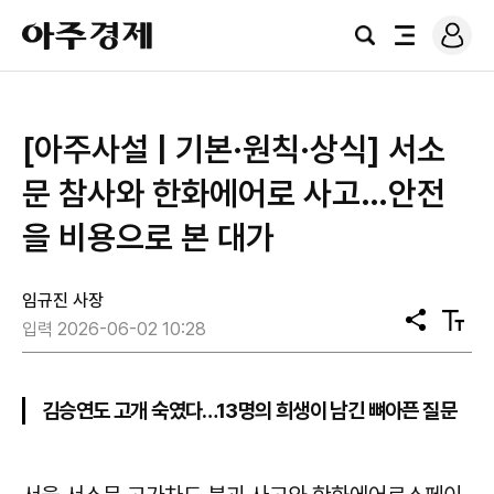
로
아
그
검
전
주
인
색
체
경
메
제
뉴
[아주사설 | 기본·원칙·상식] 서소
문 참사와 한화에어로 사고…안전
을 비용으로 본 대가
임규진 사장
공
텍
입력 2026-06-02 10:28
유
스
트
크
기
김승연도 고개 숙였다…13명의 희생이 남긴 뼈아픈 질문