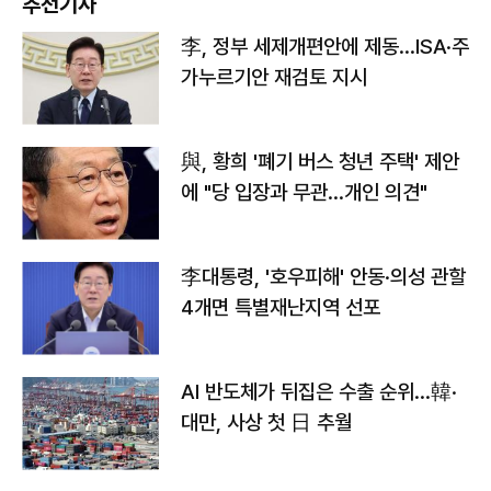
추천기사
李, 정부 세제개편안에 제동…ISA·주
가누르기안 재검토 지시
與, 황희 '폐기 버스 청년 주택' 제안
에 "당 입장과 무관…개인 의견"
李대통령, '호우피해' 안동·의성 관할
4개면 특별재난지역 선포
AI 반도체가 뒤집은 수출 순위…韓·
대만, 사상 첫 日 추월